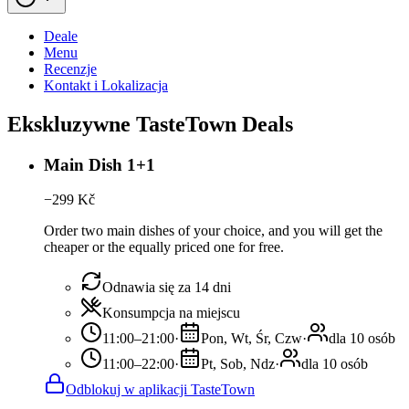
Deale
Menu
Recenzje
Kontakt i Lokalizacja
Ekskluzywne TasteTown Deals
Main Dish 1+1
−
299
Kč
Order two main dishes of your choice, and you will get the
cheaper or the equally priced one for free.
Odnawia się za 14 dni
Konsumpcja na miejscu
11:00–21:00
·
Pon, Wt, Śr, Czw
·
dla 10 osób
11:00–22:00
·
Pt, Sob, Ndz
·
dla 10 osób
Odblokuj w aplikacji TasteTown