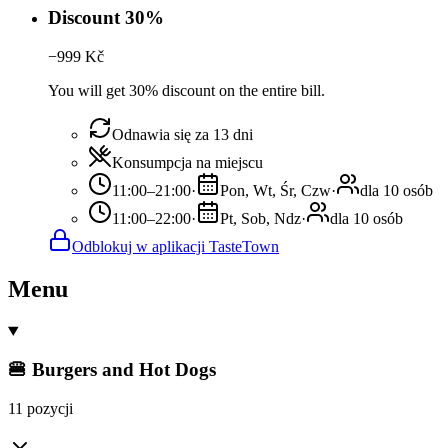
Discount 30%
−
999
Kč
You will get 30% discount on the entire bill.
Odnawia się za 13 dni
Konsumpcja na miejscu
11:00–21:00
·
Pon, Wt, Śr, Czw
·
dla 10 osób
11:00–22:00
·
Pt, Sob, Ndz
·
dla 10 osób
Odblokuj w aplikacji TasteTown
Menu
🍔 Burgers and Hot Dogs
11 pozycji