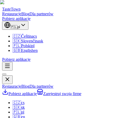
TasteTown
Restauracje
Blog
Dla partnerów
Pobierz aplikację
🇵🇱
pl
🇨🇿
Čeština
cs
🇸🇰
Slovenčina
sk
🇵🇱
Polski
pl
🇬🇧
English
en
Pobierz aplikację
Restauracje
Blog
Dla partnerów
Pobierz aplikację
Zarejestruj swoją firmę
🇨🇿
cs
🇸🇰
sk
🇵🇱
pl
🇬🇧
en