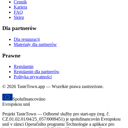
Cennik
Kariera
FAQ
Sklep
Dla partnerów
Dla restauracji
Materiały dla partnerów
Prawne
Regulamin
Regulamin dla partnerów
Polityka prywatności
© 2026 TasteTown.app — Wszelkie prawa zastrzeżone.
Spolufinancováno
Evropskou unií
Projekt TasteTown — Odborné služby pro start-upy (reg. č.
CZ.01.02.01/04/25_057/0009451) je spolufinancován Evropskou
unií v rámci Operačního programu Technologie a aplikace pro