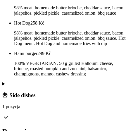
98% meat, homemade butter brioche, cheddar sauce, bacon,
jalapeños, pickled pickle, caramelized onion, bbq sauce
Hot Dog
258
Kč
98% meat, homemade butter brioche, cheddar sauce, bacon,
jalapeños, pickled pickle, caramelized onion, bbq sauce. Hot
Dog menu: Hot Dog and homemade fries with dip
Hami burger
299
Kč
100% VEGETARIAN, 50 g grilled Halloumi cheese,
brioche, roasted pumpkin and zucchini, balsamico,
champignons, mango, cashew dressing
🍟 Side dishes
1 pozycja