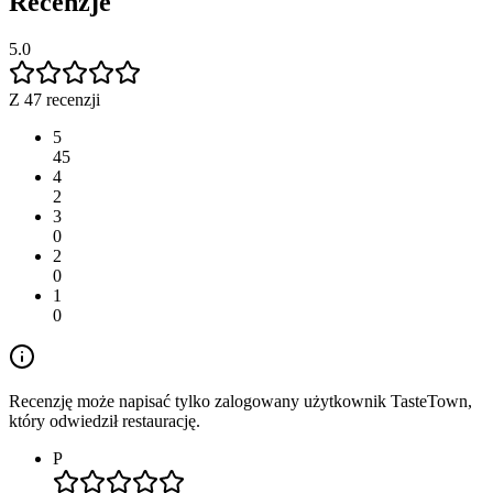
Recenzje
5.0
Z 47 recenzji
5
45
4
2
3
0
2
0
1
0
Recenzję może napisać tylko zalogowany użytkownik TasteTown,
który odwiedził restaurację.
P