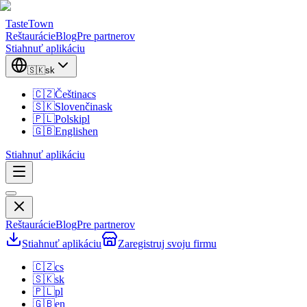
TasteTown
Reštaurácie
Blog
Pre partnerov
Stiahnuť aplikáciu
🇸🇰
sk
🇨🇿
Čeština
cs
🇸🇰
Slovenčina
sk
🇵🇱
Polski
pl
🇬🇧
English
en
Stiahnuť aplikáciu
Reštaurácie
Blog
Pre partnerov
Stiahnuť aplikáciu
Zaregistruj svoju firmu
🇨🇿
cs
🇸🇰
sk
🇵🇱
pl
🇬🇧
en