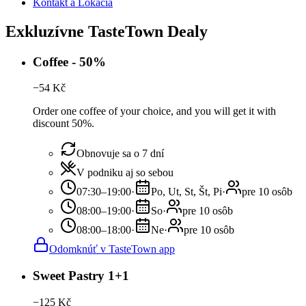
Kontakt a Lokácia
Exkluzívne TasteTown Dealy
Coffee - 50%
−
54
Kč
Order one coffee of your choice, and you will get it with
discount 50%.
Obnovuje sa o 7 dní
V podniku aj so sebou
07:30–19:00
·
Po, Ut, St, Št, Pi
·
pre 10 osôb
08:00–19:00
·
So
·
pre 10 osôb
08:00–18:00
·
Ne
·
pre 10 osôb
Odomknúť v TasteTown app
Sweet Pastry 1+1
−
125
Kč