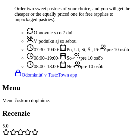
Order two sweet pastries of your choice, and you will get the
cheaper or the equally priced one for free (applies to
unpackaged pastries).
Obnovuje sa o 7 dní
V podniku aj so sebou
07:30–19:00
·
Po, Ut, St, Št, Pi
·
pre 10 osôb
08:00–19:00
·
So
·
pre 10 osôb
08:00–18:00
·
Ne
·
pre 10 osôb
Odomknúť v TasteTown app
Menu
Menu čoskoro doplníme.
Recenzie
5.0