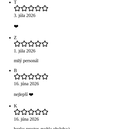
T
3. júla 2026
❤️
Z
1. júla 2026
milý personál
B
16. júna 2026
nejlepší ❤️
K
16. júna 2026
hezky prostor, rychla obsluha:)