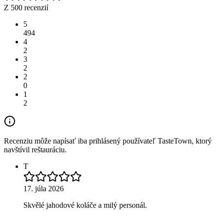
Z 500 recenzií
5
494
4
2
3
2
2
0
1
2
Recenziu môže napísať iba prihlásený používateľ TasteTown, ktorý
navštívil reštauráciu.
T
17. júla 2026
Skvělé jahodové koláče a milý personál.