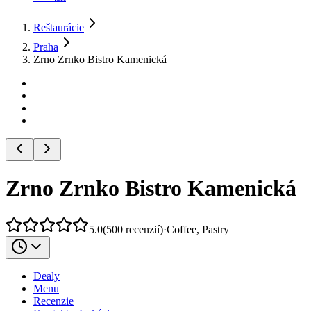
Reštaurácie
Praha
Zrno Zrnko Bistro Kamenická
Zrno Zrnko Bistro Kamenická
5.0
(
500
recenzií
)
·
Coffee, Pastry
Dealy
Menu
Recenzie