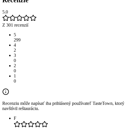
5.0
Z 301 recenzií
5
299
4
2
3
0
2
0
1
0
Recenziu môže napísať iba prihlásený používateľ TasteTown, ktorý
navštívil reštauráciu.
F