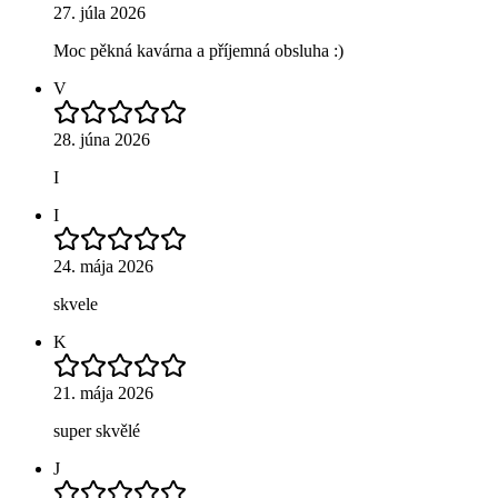
27. júla 2026
Moc pěkná kavárna a příjemná obsluha :)
V
28. júna 2026
I
I
24. mája 2026
skvele
K
21. mája 2026
super skvělé
J