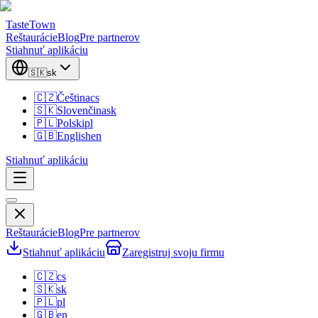
TasteTown
Reštaurácie
Blog
Pre partnerov
Stiahnuť aplikáciu
🇸🇰
sk
🇨🇿
Čeština
cs
🇸🇰
Slovenčina
sk
🇵🇱
Polski
pl
🇬🇧
English
en
Stiahnuť aplikáciu
Reštaurácie
Blog
Pre partnerov
Stiahnuť aplikáciu
Zaregistruj svoju firmu
🇨🇿
cs
🇸🇰
sk
🇵🇱
pl
🇬🇧
en