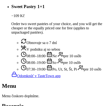
Sweet Pastry 1+1
−
109
Kč
Order two sweet pastries of your choice, and you will get the
cheaper or the equally priced one for free (applies to
unpackaged pastries).
Obnovuje sa o 7 dní
V podniku aj so sebou
08:00–18:00
·
Ne
·
pre 10 osôb
08:00–19:00
·
So
·
pre 10 osôb
07:30–19:00
·
Po, Ut, St, Št, Pi
·
pre 10 osôb
Odomknúť v TasteTown app
Menu
Menu čoskoro doplníme.
Recenzie