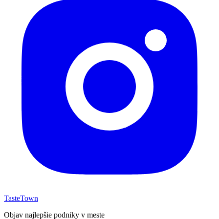
TasteTown
Objav najlepšie podniky v meste