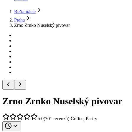
Reštaurácie
Praha
Zrno Zrnko Nuselský pivovar
Zrno Zrnko Nuselský pivovar
5.0
(
301
recenzií
)
·
Coffee, Pastry