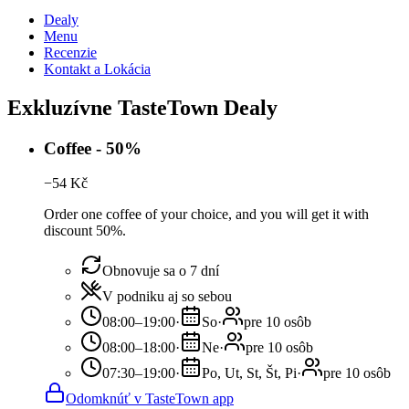
Dealy
Menu
Recenzie
Kontakt a Lokácia
Exkluzívne TasteTown Dealy
Coffee - 50%
−
54
Kč
Order one coffee of your choice, and you will get it with
discount 50%.
Obnovuje sa o 7 dní
V podniku aj so sebou
08:00–19:00
·
So
·
pre 10 osôb
08:00–18:00
·
Ne
·
pre 10 osôb
07:30–19:00
·
Po, Ut, St, Št, Pi
·
pre 10 osôb
Odomknúť v TasteTown app