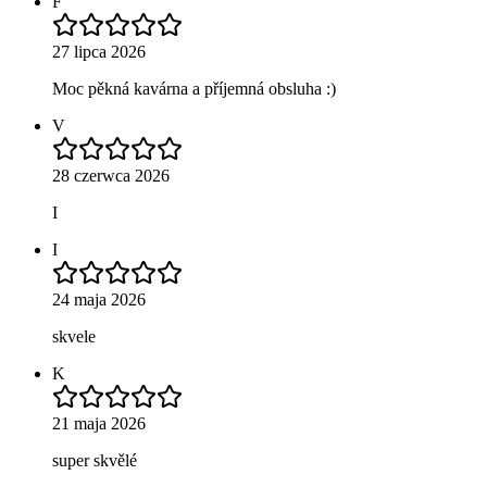
F
27 lipca 2026
Moc pěkná kavárna a příjemná obsluha :)
V
28 czerwca 2026
I
I
24 maja 2026
skvele
K
21 maja 2026
super skvělé