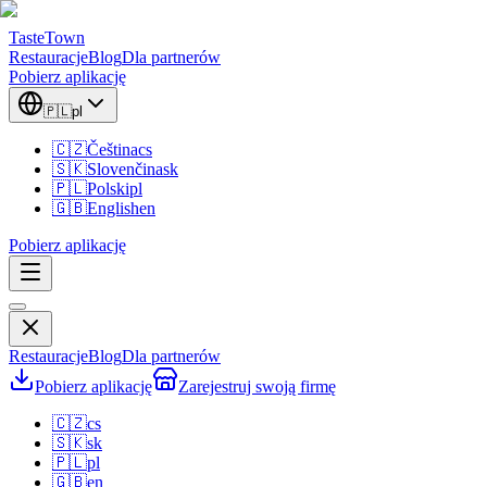
TasteTown
Restauracje
Blog
Dla partnerów
Pobierz aplikację
🇵🇱
pl
🇨🇿
Čeština
cs
🇸🇰
Slovenčina
sk
🇵🇱
Polski
pl
🇬🇧
English
en
Pobierz aplikację
Restauracje
Blog
Dla partnerów
Pobierz aplikację
Zarejestruj swoją firmę
🇨🇿
cs
🇸🇰
sk
🇵🇱
pl
🇬🇧
en