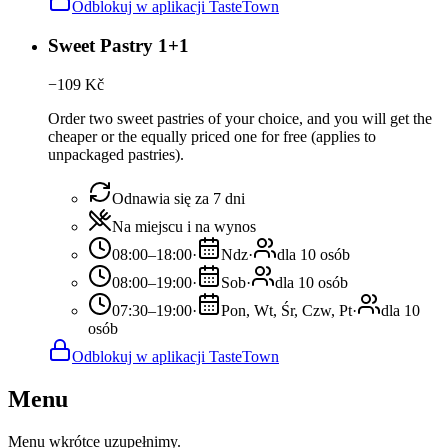
Odblokuj w aplikacji TasteTown
Sweet Pastry 1+1
−
109
Kč
Order two sweet pastries of your choice, and you will get the
cheaper or the equally priced one for free (applies to
unpackaged pastries).
Odnawia się za 7 dni
Na miejscu i na wynos
08:00–18:00
·
Ndz
·
dla 10 osób
08:00–19:00
·
Sob
·
dla 10 osób
07:30–19:00
·
Pon, Wt, Śr, Czw, Pt
·
dla 10
osób
Odblokuj w aplikacji TasteTown
Menu
Menu wkrótce uzupełnimy.