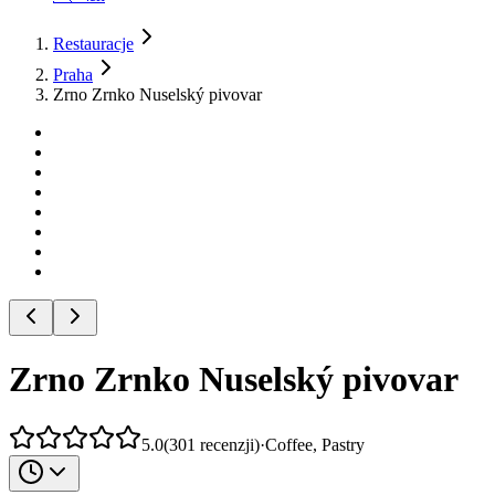
Restauracje
Praha
Zrno Zrnko Nuselský pivovar
Zrno Zrnko Nuselský pivovar
5.0
(
301
recenzji
)
·
Coffee, Pastry