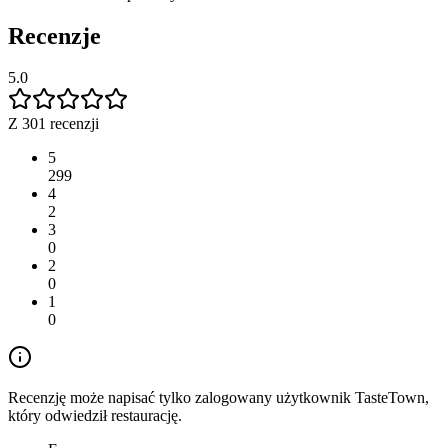
Recenzje
5.0
Z 301 recenzji
5
299
4
2
3
0
2
0
1
0
Recenzję może napisać tylko zalogowany użytkownik TasteTown,
który odwiedził restaurację.