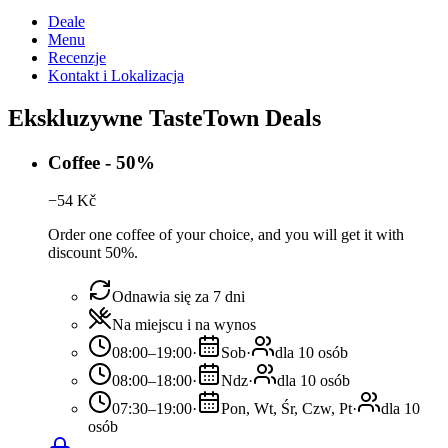
Deale
Menu
Recenzje
Kontakt i Lokalizacja
Ekskluzywne TasteTown Deals
Coffee - 50%
−
54
Kč
Order one coffee of your choice, and you will get it with
discount 50%.
Odnawia się za 7 dni
Na miejscu i na wynos
08:00–19:00
·
Sob
·
dla 10 osób
08:00–18:00
·
Ndz
·
dla 10 osób
07:30–19:00
·
Pon, Wt, Śr, Czw, Pt
·
dla 10
osób