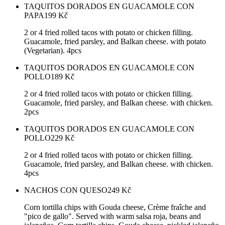
TAQUITOS DORADOS EN GUACAMOLE CON
PAPA
199
Kč
2 or 4 fried rolled tacos with potato or chicken filling.
Guacamole, fried parsley, and Balkan cheese. with potato
(Vegetarian). 4pcs
TAQUITOS DORADOS EN GUACAMOLE CON
POLLO
189
Kč
2 or 4 fried rolled tacos with potato or chicken filling.
Guacamole, fried parsley, and Balkan cheese. with chicken.
2pcs
TAQUITOS DORADOS EN GUACAMOLE CON
POLLO
229
Kč
2 or 4 fried rolled tacos with potato or chicken filling.
Guacamole, fried parsley, and Balkan cheese. with chicken.
4pcs
NACHOS CON QUESO
249
Kč
Corn tortilla chips with Gouda cheese, Crème fraîche and
"pico de gallo". Served with warm salsa roja, beans and