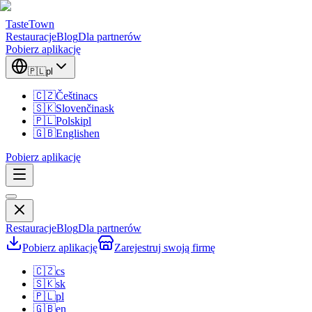
TasteTown
Restauracje
Blog
Dla partnerów
Pobierz aplikację
🇵🇱
pl
🇨🇿
Čeština
cs
🇸🇰
Slovenčina
sk
🇵🇱
Polski
pl
🇬🇧
English
en
Pobierz aplikację
Restauracje
Blog
Dla partnerów
Pobierz aplikację
Zarejestruj swoją firmę
🇨🇿
cs
🇸🇰
sk
🇵🇱
pl
🇬🇧
en