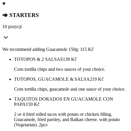
🥑 STARTERS
10 pozycji
We recommend adding Guacamole 150g: 115 Kč
TOTOPOS & 2 SALSAS
139
Kč
Corn tortilla chips and two sauces of your choice.
TOTOPOS, GUACAMOLE & SALSA
219
Kč
Corn tortilla chips, guacamole and one sauce of your choice.
TAQUITOS DORADOS EN GUACAMOLE CON
PAPA
159
Kč
2 or 4 fried rolled tacos with potato or chicken filling.
Guacamole, fried parsley, and Balkan cheese. with potato
(Vegetarian). 2pcs