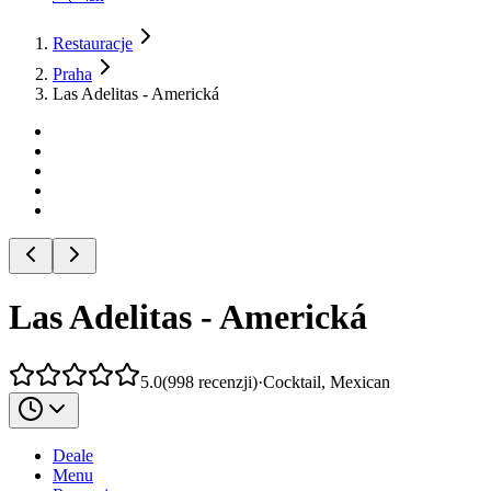
Restauracje
Praha
Las Adelitas - Americká
Las Adelitas - Americká
5.0
(
998
recenzji
)
·
Cocktail, Mexican
Deale
Menu