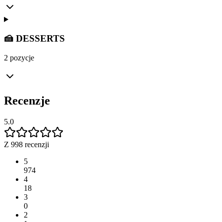
🍰 DESSERTS
2 pozycje
Recenzje
5.0
Z 998 recenzji
5
974
4
18
3
0
2