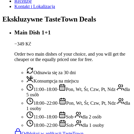
Recenzje
Kontakt i Lokalizacja
Ekskluzywne TasteTown Deals
Main Dish 1+1
−
349
Kč
Order two main dishes of your choice, and you will get the
cheaper or the equally priced one for free.
Odnawia się za 30 dni
Konsumpcja na miejscu
11:00–18:00
·
Pon, Wt, Śr, Czw, Pt, Ndz
·
dla
5 osób
18:00–22:00
·
Pon, Wt, Śr, Czw, Pt, Ndz
·
dla
1 osoby
11:00–18:00
·
Sob
·
dla 2 osób
18:00–22:00
·
Sob
·
dla 1 osoby
Odblokuj w aplikacji TasteTown