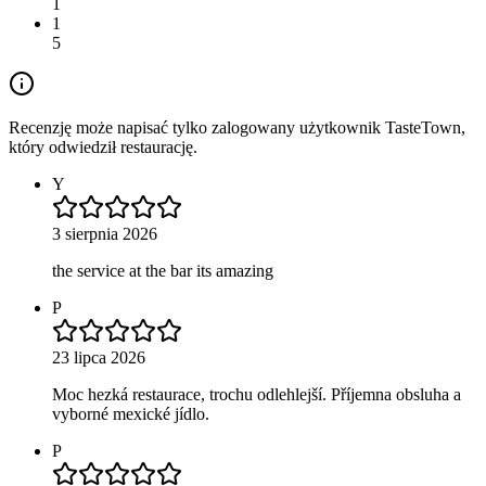
1
1
5
Recenzję może napisać tylko zalogowany użytkownik TasteTown,
który odwiedził restaurację.
Y
3 sierpnia 2026
the service at the bar its amazing
P
23 lipca 2026
Moc hezká restaurace, trochu odlehlejší. Příjemna obsluha a
vyborné mexické jídlo.
P