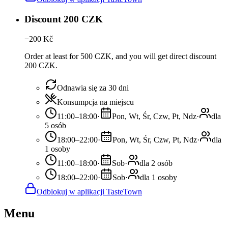
Discount 200 CZK
−
200
Kč
Order at least for 500 CZK, and you will get direct discount
200 CZK.
Odnawia się za 30 dni
Konsumpcja na miejscu
11:00–18:00
·
Pon, Wt, Śr, Czw, Pt, Ndz
·
dla
5 osób
18:00–22:00
·
Pon, Wt, Śr, Czw, Pt, Ndz
·
dla
1 osoby
11:00–18:00
·
Sob
·
dla 2 osób
18:00–22:00
·
Sob
·
dla 1 osoby
Odblokuj w aplikacji TasteTown
Menu