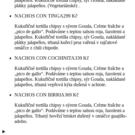
jalapeňos. Kukuřičné tortilla chipsy, sýr Gouda, nakládané
plátky jalapeňos. (Vegetariánské) .
NACHOS CON TINGA
299
Kč
Kukuřičné tortilla chipsy s sýrem Gouda, Crème fraîche a
„pico de gallo“. Podáváme s teplou salsou roja, fazolemi a
jalapeňos. Kukuřičné tortilla chipsy, sýr Gouda, nakládané
plátky jalapeňos, trhaná kuřecí prsa vařená v rajčatové
omáčce z chili chipotle.
NACHOS CON COCHINITA
339
Kč
Kukuřičné tortilla chipsy s sýrem Gouda, Crème fraîche a
„pico de gallo“. Podáváme s teplou salsou roja, fazolemi a
jalapeňos. Kukuřičné tortilla chipsy, sýr Gouda, nakládané
jalapeňos, trhaná vepřová kýta dušená v achiote.
NACHOS CON BIRRIA
369
Kč
Kukuřičné tortilla chipsy s sýrem Gouda, Crème fraîche a
„pico de gallo“. Podáváme s teplou salsou roja, fazolemi a
jalapeňos. Trhaný hovězí brisket dušený v omáčce guajillo-
adobo.