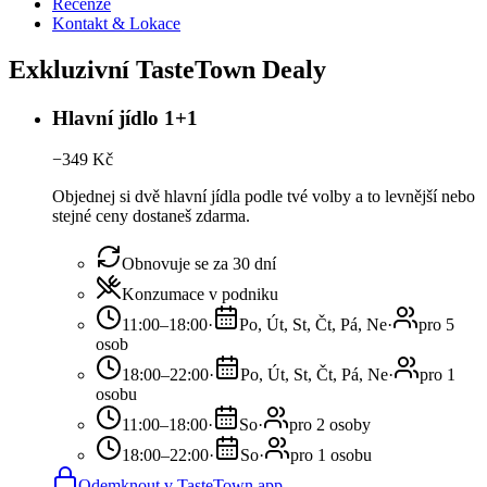
Recenze
Kontakt & Lokace
Exkluzivní TasteTown Dealy
Hlavní jídlo 1+1
−
349
Kč
Objednej si dvě hlavní jídla podle tvé volby a to levnější nebo
stejné ceny dostaneš zdarma.
Obnovuje se za 30 dní
Konzumace v podniku
11:00–18:00
·
Po, Út, St, Čt, Pá, Ne
·
pro 5
osob
18:00–22:00
·
Po, Út, St, Čt, Pá, Ne
·
pro 1
osobu
11:00–18:00
·
So
·
pro 2 osoby
18:00–22:00
·
So
·
pro 1 osobu
Odemknout v TasteTown app