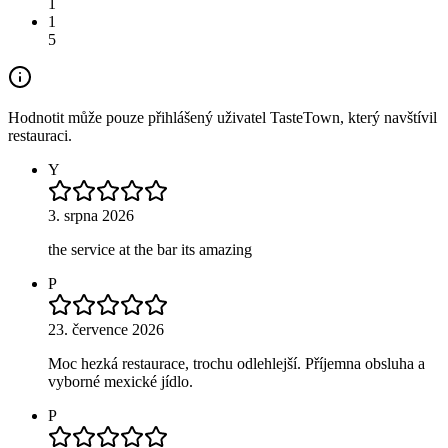
1
1
5
Hodnotit může pouze přihlášený uživatel TasteTown, který navštívil
restauraci.
Y
3. srpna 2026
the service at the bar its amazing
P
23. července 2026
Moc hezká restaurace, trochu odlehlejší. Příjemna obsluha a
vyborné mexické jídlo.
P