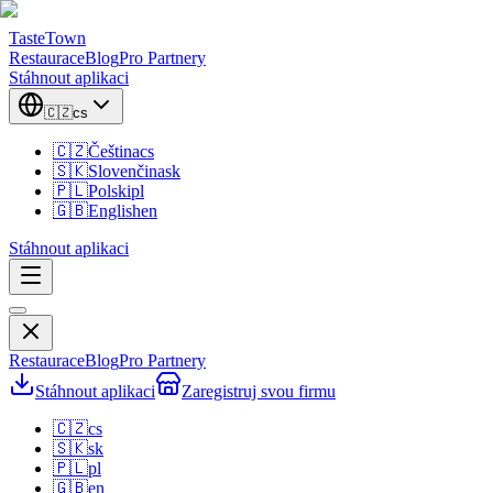
TasteTown
Restaurace
Blog
Pro Partnery
Stáhnout aplikaci
🇨🇿
cs
🇨🇿
Čeština
cs
🇸🇰
Slovenčina
sk
🇵🇱
Polski
pl
🇬🇧
English
en
Stáhnout aplikaci
Restaurace
Blog
Pro Partnery
Stáhnout aplikaci
Zaregistruj svou firmu
🇨🇿
cs
🇸🇰
sk
🇵🇱
pl
🇬🇧
en