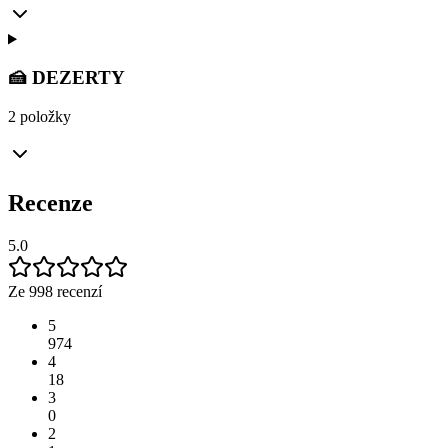
🍰 DEZERTY
2 položky
Recenze
5.0
Ze 998 recenzí
5
974
4
18
3
0
2