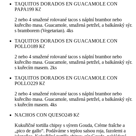
TAQUITOS DORADOS EN GUACAMOLE CON
PAPA
199
Kč
2 nebo 4 smažené rolované tacos s náplní brambor nebo
kuřecího masa. Guacamole, smažená petržel, a balkánský sýr.
s bramborem (Vegetarian). 4ks
TAQUITOS DORADOS EN GUACAMOLE CON
POLLO
189
Kč
2 nebo 4 smažené rolované tacos s náplní brambor nebo
kuřecího masa. Guacamole, smažená petržel, a balkánský sýr.
s kuřecím masem. 2ks
TAQUITOS DORADOS EN GUACAMOLE CON
POLLO
229
Kč
2 nebo 4 smažené rolované tacos s náplní brambor nebo
kuřecího masa. Guacamole, smažená petržel, a balkánský sýr.
s kuřecím masem. 4ks
NACHOS CON QUESO
249
Kč
Kukuřičné tortilla chipsy s sýrem Gouda, Crème fraîche a
„pico de gallo“. Podáváme s teplou salsou roja, fazolemi a