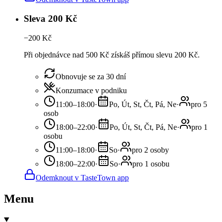
Sleva 200 Kč
−
200
Kč
Při objednávce nad 500 Kč získáš přímou slevu 200 Kč.
Obnovuje se za 30 dní
Konzumace v podniku
11:00–18:00
·
Po, Út, St, Čt, Pá, Ne
·
pro 5
osob
18:00–22:00
·
Po, Út, St, Čt, Pá, Ne
·
pro 1
osobu
11:00–18:00
·
So
·
pro 2 osoby
18:00–22:00
·
So
·
pro 1 osobu
Odemknout v TasteTown app
Menu