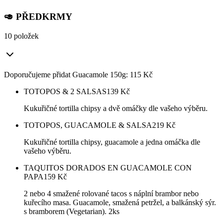
🥑 PŘEDKRMY
10 položek
Doporučujeme přidat Guacamole 150g: 115 Kč
TOTOPOS & 2 SALSAS
139
Kč
Kukuřičné tortilla chipsy a dvě omáčky dle vašeho výběru.
TOTOPOS, GUACAMOLE & SALSA
219
Kč
Kukuřičné tortilla chipsy, guacamole a jedna omáčka dle
vašeho výběru.
TAQUITOS DORADOS EN GUACAMOLE CON
PAPA
159
Kč
2 nebo 4 smažené rolované tacos s náplní brambor nebo
kuřecího masa. Guacamole, smažená petržel, a balkánský sýr.
s bramborem (Vegetarian). 2ks