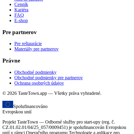
Cenník
Kariéra
FAQ
E-shop
Pre partnerov
Pre reštaurácie
Materiály pre partnerov
Právne
Obchodné podmienky
Obchodné podmienky pre partnerov
Ochrana osobných údajov
© 2026 TasteTown.app — Všetky práva vyhradené.
Spolufinancováno
Evropskou unií
Projekt TasteTown — Odborné služby pro start-upy (reg. č.
CZ.01.02.01/04/25_057/0009451) je spolufinancován Evropskou
unií v rámci Operačního programu Technologie a aplikace pro