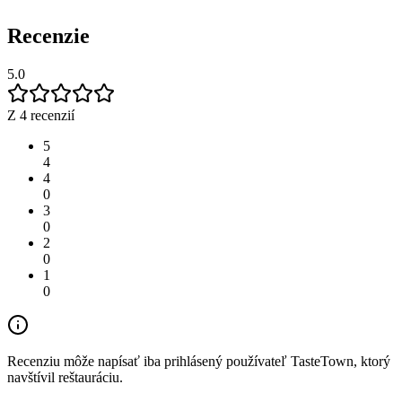
Recenzie
5.0
Z 4 recenzií
5
4
4
0
3
0
2
0
1
0
Recenziu môže napísať iba prihlásený používateľ TasteTown, ktorý
navštívil reštauráciu.