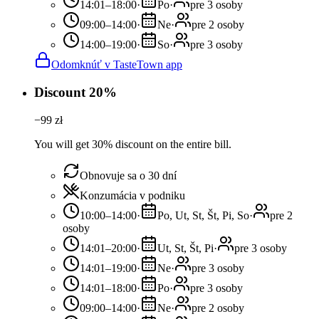
14:01–18:00
·
Po
·
pre 3 osoby
09:00–14:00
·
Ne
·
pre 2 osoby
14:00–19:00
·
So
·
pre 3 osoby
Odomknúť v TasteTown app
Discount 20%
−
99
zł
You will get 30% discount on the entire bill.
Obnovuje sa o 30 dní
Konzumácia v podniku
10:00–14:00
·
Po, Ut, St, Št, Pi, So
·
pre 2
osoby
14:01–20:00
·
Ut, St, Št, Pi
·
pre 3 osoby
14:01–19:00
·
Ne
·
pre 3 osoby
14:01–18:00
·
Po
·
pre 3 osoby
09:00–14:00
·
Ne
·
pre 2 osoby