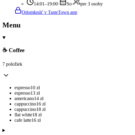
14:01–19:00
·
So
·
pre 3 osoby
Odomknúť v TasteTown app
Menu
☕ Coffee
7 položiek
espresso
10
zł
espresso
13
zł
americano
14
zł
cappuccino
16
zł
cappuccino
18
zł
flat white
18
zł
cafe latte
16
zł