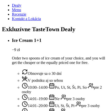
Dealy
Menu
Recenzie
Kontakt a Lokácia
Exkluzívne TasteTown Dealy
Ice Cream 1+1
−
9
zł
Order two spoons of ice cream of your choice, and you will
get the cheaper or the equally priced one for free.
Obnovuje sa o 30 dní
V podniku aj so sebou
10:00–14:00
·
Po, Ut, St, Št, Pi, So
·
pre 2
osoby
14:01–19:00
·
Ne
·
pre 3 osoby
14:01–20:00
·
Ut, St, Št, Pi
·
pre 3 osoby