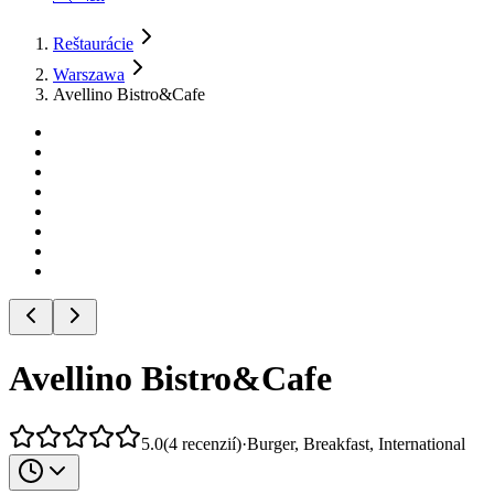
Reštaurácie
Warszawa
Avellino Bistro&Cafe
Avellino Bistro&Cafe
5.0
(
4
recenzií
)
·
Burger, Breakfast, International