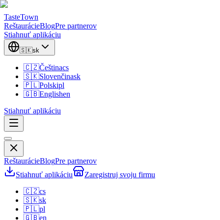
TasteTown
Reštaurácie
Blog
Pre partnerov
Stiahnuť aplikáciu
🇸🇰
sk
🇨🇿
Čeština
cs
🇸🇰
Slovenčina
sk
🇵🇱
Polski
pl
🇬🇧
English
en
Stiahnuť aplikáciu
Reštaurácie
Blog
Pre partnerov
Stiahnuť aplikáciu
Zaregistruj svoju firmu
🇨🇿
cs
🇸🇰
sk
🇵🇱
pl
🇬🇧
en