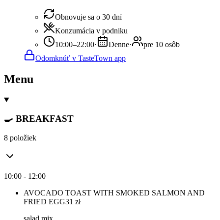
Obnovuje sa o 30 dní
Konzumácia v podniku
10:00–22:00
·
Denne
·
pre 10 osôb
Odomknúť v TasteTown app
Menu
🍳 BREAKFAST
8 položiek
10:00 - 12:00
AVOCADO TOAST WITH SMOKED SALMON AND
FRIED EGG
31
zł
salad mix