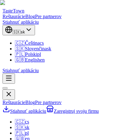
TasteTown
Reštaurácie
Blog
Pre partnerov
Stiahnuť aplikáciu
🇸🇰
sk
🇨🇿
Čeština
cs
🇸🇰
Slovenčina
sk
🇵🇱
Polski
pl
🇬🇧
English
en
Stiahnuť aplikáciu
Reštaurácie
Blog
Pre partnerov
Stiahnuť aplikáciu
Zaregistruj svoju firmu
🇨🇿
cs
🇸🇰
sk
🇵🇱
pl
🇬🇧
en