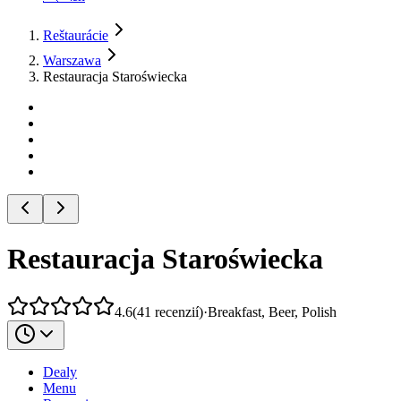
Reštaurácie
Warszawa
Restauracja Staroświecka
Restauracja Staroświecka
4.6
(
41
recenzií
)
·
Breakfast, Beer, Polish
Dealy
Menu