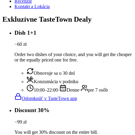
Recenzie
Kontakt a Lokácia
Exkluzívne TasteTown Dealy
Dish 1+1
−
60
zł
Order two dishes of your choice, and you will get the cheaper
or the equally priced one for free.
Obnovuje sa o 30 dní
Konzumácia v podniku
10:00–22:00
·
Denne
·
pre 7 osôb
Odomknúť v TasteTown app
Discount 30%
−
99
zł
You will get 30% discount on the entire bill.