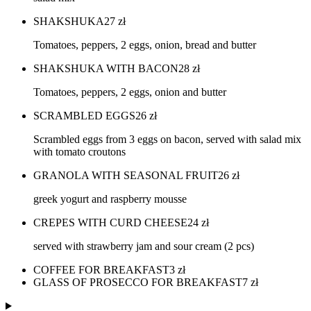
SHAKSHUKA
27
zł
Tomatoes, peppers, 2 eggs, onion, bread and butter
SHAKSHUKA WITH BACON
28
zł
Tomatoes, peppers, 2 eggs, onion and butter
SCRAMBLED EGGS
26
zł
Scrambled eggs from 3 eggs on bacon, served with salad mix
with tomato croutons
GRANOLA WITH SEASONAL FRUIT
26
zł
greek yogurt and raspberry mousse
CREPES WITH CURD CHEESE
24
zł
served with strawberry jam and sour cream (2 pcs)
COFFEE FOR BREAKFAST
3
zł
GLASS OF PROSECCO FOR BREAKFAST
7
zł