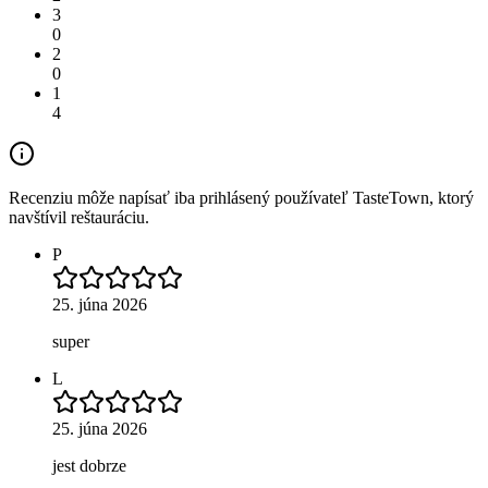
3
0
2
0
1
4
Recenziu môže napísať iba prihlásený používateľ TasteTown, ktorý
navštívil reštauráciu.
P
25. júna 2026
super
L
25. júna 2026
jest dobrze