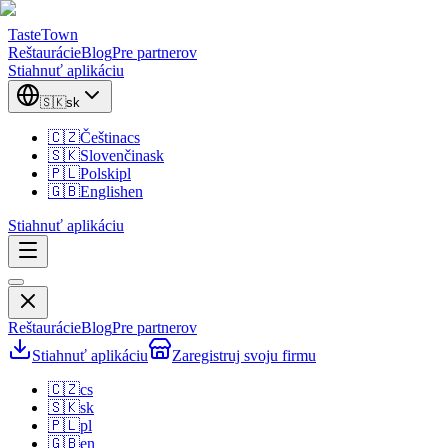
TasteTown
Reštaurácie
Blog
Pre partnerov
Stiahnuť aplikáciu
🇸🇰
sk
🇨🇿
Čeština
cs
🇸🇰
Slovenčina
sk
🇵🇱
Polski
pl
🇬🇧
English
en
Stiahnuť aplikáciu
Reštaurácie
Blog
Pre partnerov
Stiahnuť aplikáciu
Zaregistruj svoju firmu
🇨🇿
cs
🇸🇰
sk
🇵🇱
pl
🇬🇧
en