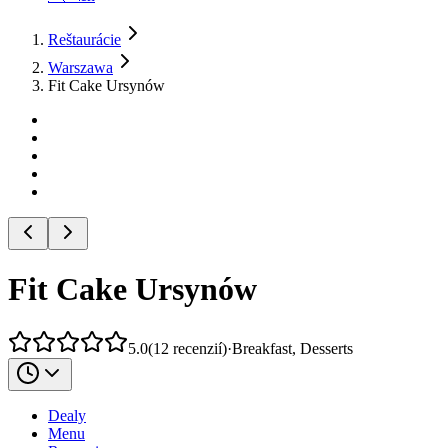
Reštaurácie
Warszawa
Fit Cake Ursynów
Fit Cake Ursynów
5.0
(
12
recenzií
)
·
Breakfast, Desserts
Dealy
Menu