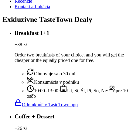
Recenzie
Kontakt a Lokácia
Exkluzívne TasteTown Dealy
Breakfast 1+1
−
38
zł
Order two breakfasts of your choice, and you will get the
cheaper or the equally priced one for free.
Obnovuje sa o 30 dní
Konzumácia v podniku
10:00–13:00
·
Ut, St, Št, Pi, So, Ne
·
pre 10
osôb
Odomknúť v TasteTown app
Coffee + Dessert
−
26
zł