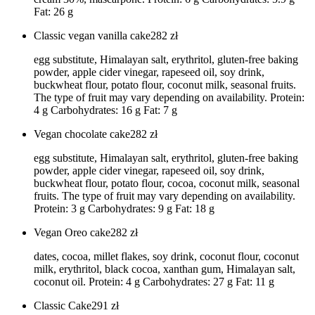
Fat: 26 g
Classic vegan vanilla cake
282
zł
egg substitute, Himalayan salt, erythritol, gluten-free baking
powder, apple cider vinegar, rapeseed oil, soy drink,
buckwheat flour, potato flour, coconut milk, seasonal fruits.
The type of fruit may vary depending on availability. Protein:
4 g Carbohydrates: 16 g Fat: 7 g
Vegan chocolate cake
282
zł
egg substitute, Himalayan salt, erythritol, gluten-free baking
powder, apple cider vinegar, rapeseed oil, soy drink,
buckwheat flour, potato flour, cocoa, coconut milk, seasonal
fruits. The type of fruit may vary depending on availability.
Protein: 3 g Carbohydrates: 9 g Fat: 18 g
Vegan Oreo cake
282
zł
dates, cocoa, millet flakes, soy drink, coconut flour, coconut
milk, erythritol, black cocoa, xanthan gum, Himalayan salt,
coconut oil. Protein: 4 g Carbohydrates: 27 g Fat: 11 g
Classic Cake
291
zł