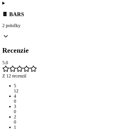
🍫 BARS
2 položky
Recenzie
5.0
Z 12 recenzií
5
12
4
0
3
0
2
0
1