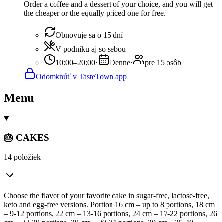
Order a coffee and a dessert of your choice, and you will get
the cheaper or the equally priced one for free.
Obnovuje sa o 15 dní
V podniku aj so sebou
10:00–20:00
·
Denne
·
pre 15 osôb
Odomknúť v TasteTown app
Menu
🎂 CAKES
14 položiek
Choose the flavor of your favorite cake in sugar-free, lactose-free,
keto and egg-free versions. Portion 16 cm – up to 8 portions, 18 cm
– 9-12 portions, 22 cm – 13-16 portions, 24 cm – 17-22 portions, 26