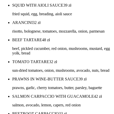
SQUID WITH AIOLI SAUCE
39
zł
fried squid, egg, breading, aioli sauce
ARANCINI
32
zł
risotto, bolognese, tomatoes, mozzarella, onion, parmesan
BEEF TARTARE
48
zł
beef, pickled cucumber, red onion, mushrooms, mustard, egg
yolk, bread
TOMATO TARTARE
32
zł
sun-dried tomatoes, onion, mushrooms, avocado, nuts, bread
PRAWNS IN WINE-BUTTER SAUCE
39
zł
prawns, garlic, cherry tomatoes, butter, parsley, baguette
SALMON CARPACCIO WITH GUACAMOLE
42
zł
salmon, avocado, lemon, capers, red onion
BEETROOT CARPACCIO
33
zł