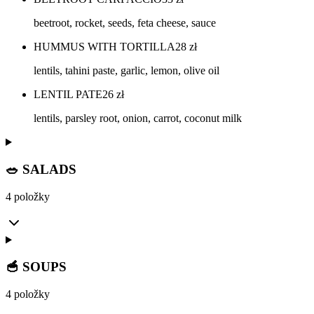
beetroot, rocket, seeds, feta cheese, sauce
HUMMUS WITH TORTILLA
28
zł
lentils, tahini paste, garlic, lemon, olive oil
LENTIL PATE
26
zł
lentils, parsley root, onion, carrot, coconut milk
🥗 SALADS
4 položky
🥣 SOUPS
4 položky