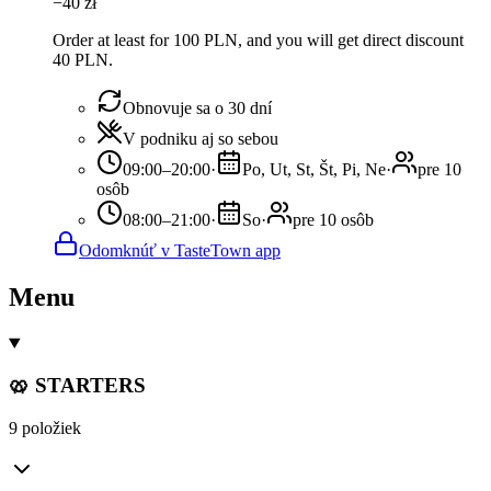
−
40
zł
Order at least for 100 PLN, and you will get direct discount
40 PLN.
Obnovuje sa o 30 dní
V podniku aj so sebou
09:00–20:00
·
Po, Ut, St, Št, Pi, Ne
·
pre 10
osôb
08:00–21:00
·
So
·
pre 10 osôb
Odomknúť v TasteTown app
Menu
🥨 STARTERS
9 položiek