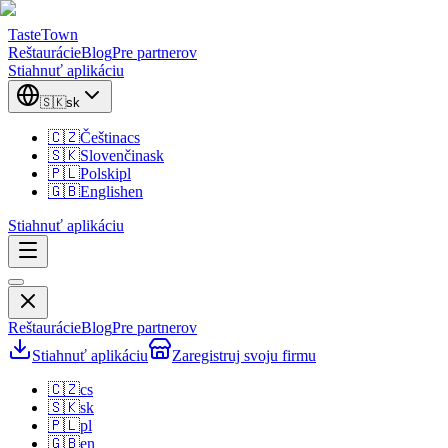
TasteTown
Reštaurácie
Blog
Pre partnerov
Stiahnuť aplikáciu
🇸🇰
sk
🇨🇿
Čeština
cs
🇸🇰
Slovenčina
sk
🇵🇱
Polski
pl
🇬🇧
English
en
Stiahnuť aplikáciu
Reštaurácie
Blog
Pre partnerov
Stiahnuť aplikáciu
Zaregistruj svoju firmu
🇨🇿
cs
🇸🇰
sk
🇵🇱
pl
🇬🇧
en