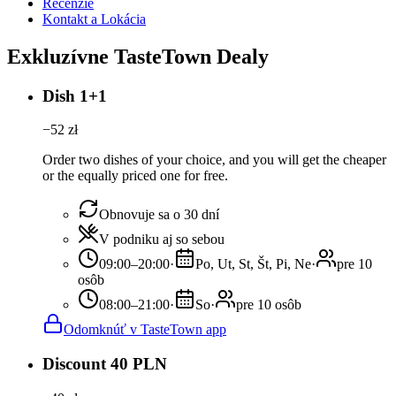
Recenzie
Kontakt a Lokácia
Exkluzívne TasteTown Dealy
Dish 1+1
−
52
zł
Order two dishes of your choice, and you will get the cheaper
or the equally priced one for free.
Obnovuje sa o 30 dní
V podniku aj so sebou
09:00–20:00
·
Po, Ut, St, Št, Pi, Ne
·
pre 10
osôb
08:00–21:00
·
So
·
pre 10 osôb
Odomknúť v TasteTown app
Discount 40 PLN