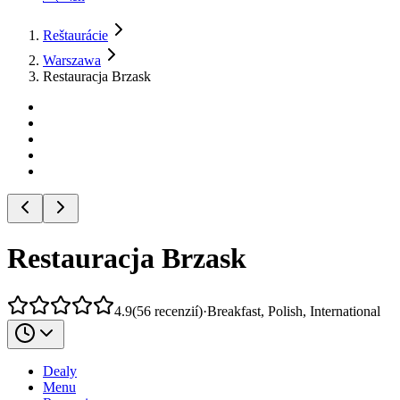
Reštaurácie
Warszawa
Restauracja Brzask
Restauracja Brzask
4.9
(
56
recenzií
)
·
Breakfast, Polish, International
Dealy
Menu