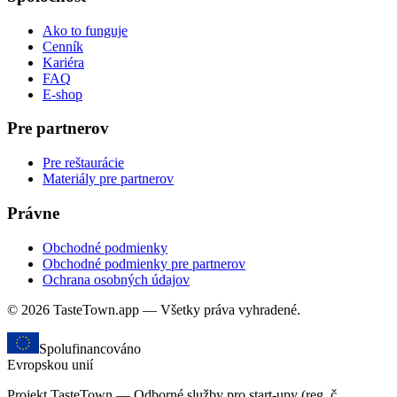
Ako to funguje
Cenník
Kariéra
FAQ
E-shop
Pre partnerov
Pre reštaurácie
Materiály pre partnerov
Právne
Obchodné podmienky
Obchodné podmienky pre partnerov
Ochrana osobných údajov
© 2026 TasteTown.app — Všetky práva vyhradené.
Spolufinancováno
Evropskou unií
Projekt TasteTown — Odborné služby pro start-upy (reg. č.