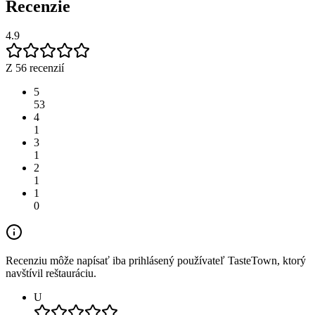
Recenzie
4.9
Z 56 recenzií
5
53
4
1
3
1
2
1
1
0
Recenziu môže napísať iba prihlásený používateľ TasteTown, ktorý
navštívil reštauráciu.
U