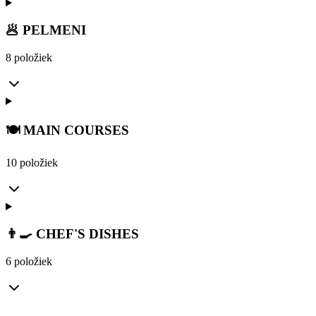
🥟 PELMENI
8 položiek
🍽️ MAIN COURSES
10 položiek
👨‍🍳 CHEF'S DISHES
6 položiek