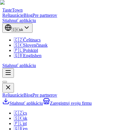
TasteTown
Reštaurácie
Blog
Pre partnerov
Stiahnuť aplikáciu
🇸🇰
sk
🇨🇿
Čeština
cs
🇸🇰
Slovenčina
sk
🇵🇱
Polski
pl
🇬🇧
English
en
Stiahnuť aplikáciu
Reštaurácie
Blog
Pre partnerov
Stiahnuť aplikáciu
Zaregistruj svoju firmu
🇨🇿
cs
🇸🇰
sk
🇵🇱
pl
🇬🇧
en