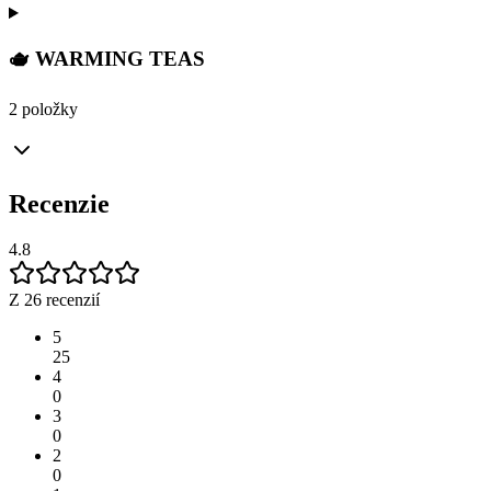
🫖 WARMING TEAS
2 položky
Recenzie
4.8
Z 26 recenzií
5
25
4
0
3
0
2
0