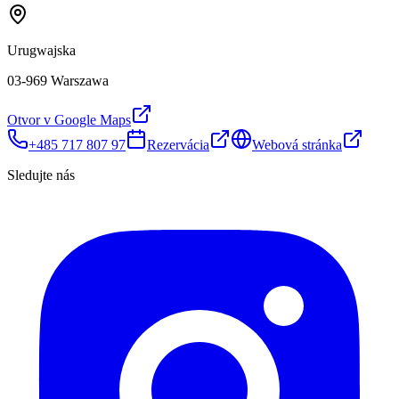
Urugwajska
03-969 Warszawa
Otvor v Google Maps
+485 717 807 97
Rezervácia
Webová stránka
Sledujte nás