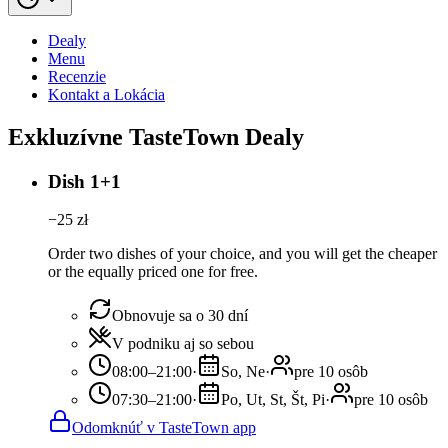
Dealy
Menu
Recenzie
Kontakt a Lokácia
Exkluzívne TasteTown Dealy
Dish 1+1
−
25
zł
Order two dishes of your choice, and you will get the cheaper
or the equally priced one for free.
Obnovuje sa o 30 dní
V podniku aj so sebou
08:00–21:00
·
So, Ne
·
pre 10 osôb
07:30–21:00
·
Po, Ut, St, Št, Pi
·
pre 10 osôb
Odomknúť v TasteTown app