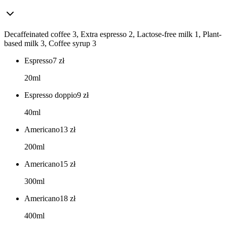
Decaffeinated coffee 3, Extra espresso 2, Lactose-free milk 1, Plant-
based milk 3, Coffee syrup 3
Espresso
7
zł
20ml
Espresso doppio
9
zł
40ml
Americano
13
zł
200ml
Americano
15
zł
300ml
Americano
18
zł
400ml