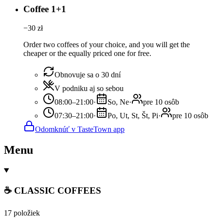
Coffee 1+1
−
30
zł
Order two coffees of your choice, and you will get the
cheaper or the equally priced one for free.
Obnovuje sa o 30 dní
V podniku aj so sebou
08:00–21:00
·
So, Ne
·
pre 10 osôb
07:30–21:00
·
Po, Ut, St, Št, Pi
·
pre 10 osôb
Odomknúť v TasteTown app
Menu
☕ CLASSIC COFFEES
17 položiek