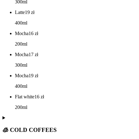
300ml
Latte
19
zł
400ml
Mocha
16
zł
200ml
Mocha
17
zł
300ml
Mocha
19
zł
400ml
Flat white
16
zł
200ml
🧊 COLD COFFEES