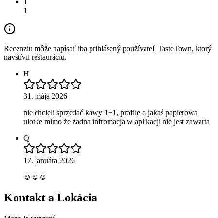
1
1
Recenziu môže napísať iba prihlásený používateľ TasteTown, ktorý
navštívil reštauráciu.
H
31. mája 2026
nie chcieli sprzedać kawy 1+1, profile o jakaś papierowa
ulotke mimo że żadna infromacja w aplikacji nie jest zawarta
Q
17. januára 2026
☺️☺️☺️
Kontakt a Lokácia