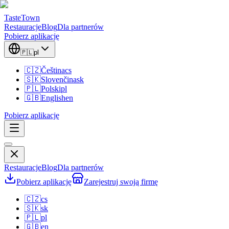
TasteTown
Restauracje
Blog
Dla partnerów
Pobierz aplikację
🇵🇱
pl
🇨🇿
Čeština
cs
🇸🇰
Slovenčina
sk
🇵🇱
Polski
pl
🇬🇧
English
en
Pobierz aplikację
Restauracje
Blog
Dla partnerów
Pobierz aplikację
Zarejestruj swoją firmę
🇨🇿
cs
🇸🇰
sk
🇵🇱
pl
🇬🇧
en