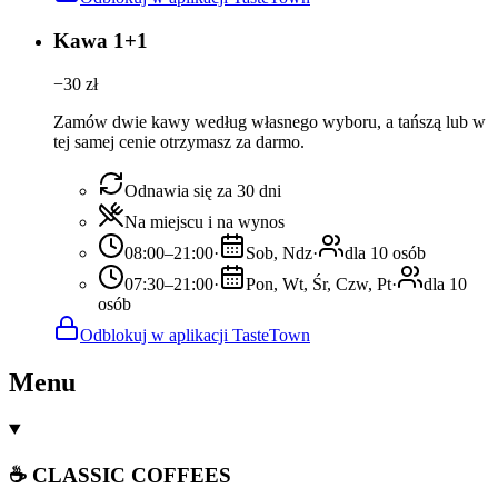
Kawa 1+1
−
30
zł
Zamów dwie kawy według własnego wyboru, a tańszą lub w
tej samej cenie otrzymasz za darmo.
Odnawia się za 30 dni
Na miejscu i na wynos
08:00–21:00
·
Sob, Ndz
·
dla 10 osób
07:30–21:00
·
Pon, Wt, Śr, Czw, Pt
·
dla 10
osób
Odblokuj w aplikacji TasteTown
Menu
☕ CLASSIC COFFEES