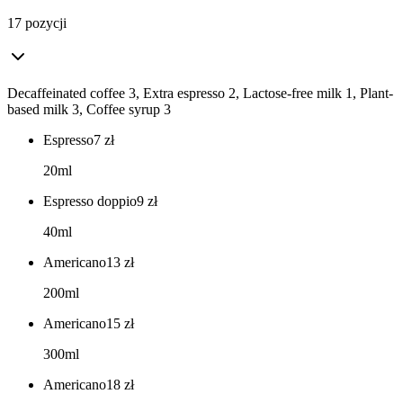
17 pozycji
Decaffeinated coffee 3, Extra espresso 2, Lactose-free milk 1, Plant-
based milk 3, Coffee syrup 3
Espresso
7
zł
20ml
Espresso doppio
9
zł
40ml
Americano
13
zł
200ml
Americano
15
zł
300ml
Americano
18
zł