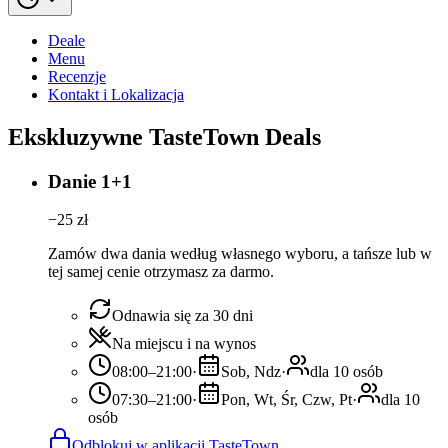
Deale
Menu
Recenzje
Kontakt i Lokalizacja
Ekskluzywne TasteTown Deals
Danie 1+1
−
25
zł
Zamów dwa dania według własnego wyboru, a tańsze lub w
tej samej cenie otrzymasz za darmo.
Odnawia się za 30 dni
Na miejscu i na wynos
08:00–21:00
·
Sob, Ndz
·
dla 10 osób
07:30–21:00
·
Pon, Wt, Śr, Czw, Pt
·
dla 10
osób
Odblokuj w aplikacji TasteTown