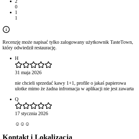
2
0
1
1
Recenzję może napisać tylko zalogowany użytkownik TasteTown,
który odwiedził restaurację.
H
31 maja 2026
nie chcieli sprzedać kawy 1+1, profile o jakaś papierowa
ulotke mimo że żadna infromacja w aplikacji nie jest zawarta
Q
17 stycznia 2026
☺️☺️☺️
Kontakt i Lokalizacja