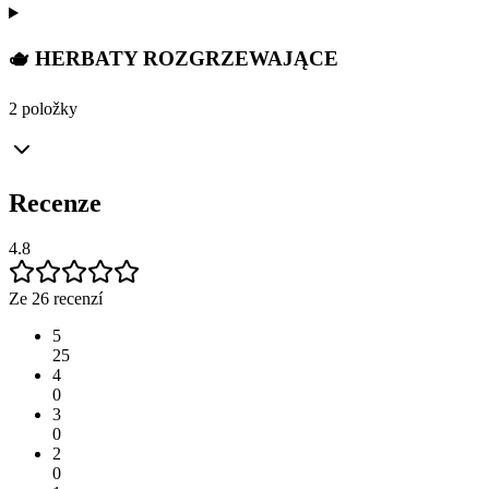
🫖 HERBATY ROZGRZEWAJĄCE
2 položky
Recenze
4.8
Ze 26 recenzí
5
25
4
0
3
0
2
0