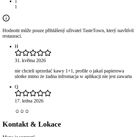
1
1
Hodnotit může pouze přihlášený uživatel TasteTown, který navštívil
restauraci.
H
31. května 2026
nie chcieli sprzedać kawy 1+1, profile o jakaś papierowa
ulotke mimo że żadna infromacja w aplikacji nie jest zawarta
Q
17. ledna 2026
☺️☺️☺️
Kontakt & Lokace