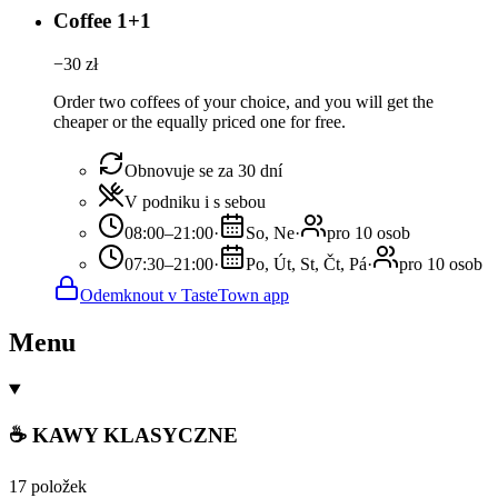
Coffee 1+1
−
30
zł
Order two coffees of your choice, and you will get the
cheaper or the equally priced one for free.
Obnovuje se za 30 dní
V podniku i s sebou
08:00–21:00
·
So, Ne
·
pro 10 osob
07:30–21:00
·
Po, Út, St, Čt, Pá
·
pro 10 osob
Odemknout v TasteTown app
Menu
☕ KAWY KLASYCZNE
17 položek