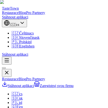
TasteTown
Restaurace
Blog
Pro Partnery
Stáhnout aplikaci
🇨🇿
cs
🇨🇿
Čeština
cs
🇸🇰
Slovenčina
sk
🇵🇱
Polski
pl
🇬🇧
English
en
Stáhnout aplikaci
Restaurace
Blog
Pro Partnery
Stáhnout aplikaci
Zaregistruj svou firmu
🇨🇿
cs
🇸🇰
sk
🇵🇱
pl
🇬🇧
en