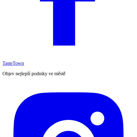
TasteTown
Objev nejlepší podniky ve městě