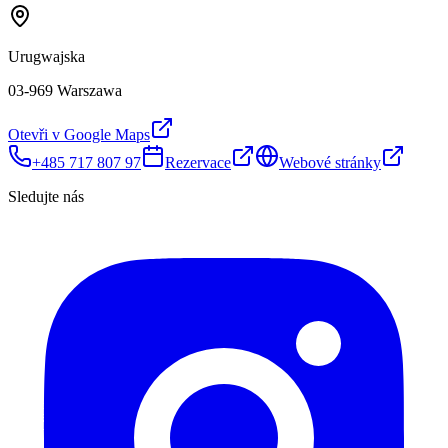
Urugwajska
03-969 Warszawa
Otevři v Google Maps
+485 717 807 97
Rezervace
Webové stránky
Sledujte nás