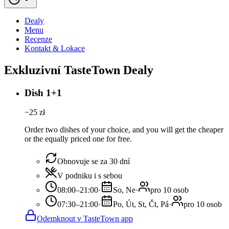
Dealy
Menu
Recenze
Kontakt & Lokace
Exkluzivní TasteTown Dealy
Dish 1+1
−
25
zł
Order two dishes of your choice, and you will get the cheaper
or the equally priced one for free.
Obnovuje se za 30 dní
V podniku i s sebou
08:00–21:00
·
So, Ne
·
pro 10 osob
07:30–21:00
·
Po, Út, St, Čt, Pá
·
pro 10 osob
Odemknout v TasteTown app