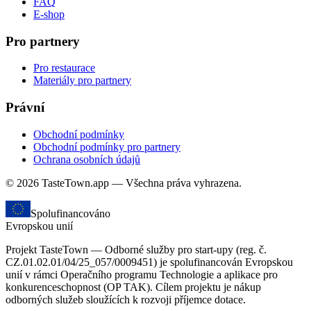
FAQ
E-shop
Pro partnery
Pro restaurace
Materiály pro partnery
Právní
Obchodní podmínky
Obchodní podmínky pro partnery
Ochrana osobních údajů
© 2026 TasteTown.app — Všechna práva vyhrazena.
Spolufinancováno
Evropskou unií
Projekt TasteTown — Odborné služby pro start-upy (reg. č.
CZ.01.02.01/04/25_057/0009451) je spolufinancován Evropskou
unií v rámci Operačního programu Technologie a aplikace pro
konkurenceschopnost (OP TAK). Cílem projektu je nákup
odborných služeb sloužících k rozvoji příjemce dotace.