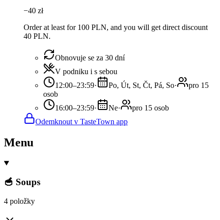
−
40
zł
Order at least for 100 PLN, and you will get direct discount
40 PLN.
Obnovuje se za 30 dní
V podniku i s sebou
12:00–23:59
·
Po, Út, St, Čt, Pá, So
·
pro 15
osob
16:00–23:59
·
Ne
·
pro 15 osob
Odemknout v TasteTown app
Menu
🥣 Soups
4 položky