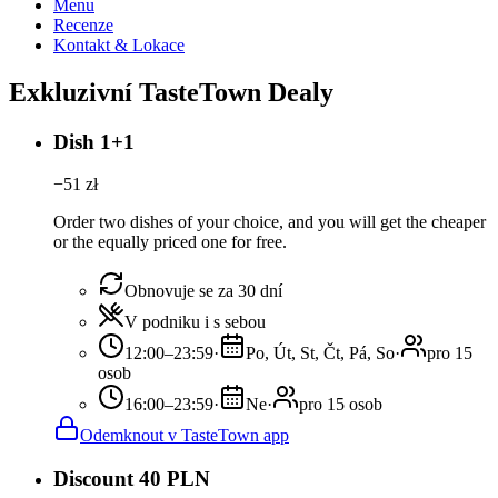
Menu
Recenze
Kontakt & Lokace
Exkluzivní TasteTown Dealy
Dish 1+1
−
51
zł
Order two dishes of your choice, and you will get the cheaper
or the equally priced one for free.
Obnovuje se za 30 dní
V podniku i s sebou
12:00–23:59
·
Po, Út, St, Čt, Pá, So
·
pro 15
osob
16:00–23:59
·
Ne
·
pro 15 osob
Odemknout v TasteTown app
Discount 40 PLN