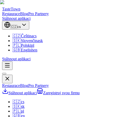
TasteTown
Restaurace
Blog
Pro Partnery
Stáhnout aplikaci
🇨🇿
cs
🇨🇿
Čeština
cs
🇸🇰
Slovenčina
sk
🇵🇱
Polski
pl
🇬🇧
English
en
Stáhnout aplikaci
Restaurace
Blog
Pro Partnery
Stáhnout aplikaci
Zaregistruj svou firmu
🇨🇿
cs
🇸🇰
sk
🇵🇱
pl
🇬🇧
en