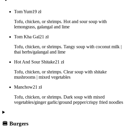
Tom Yum
19
zł
Tofu, chicken, or shrimps. Hot and sour soup with
lemongrass, galangal and lime
Tom Kha Gal
21
zł
Tofu, chicken, or shrimps. Tangy soup with coconut milk |
thai herbs/galangal and lime
Hot And Sour Shitake
21
zł
Tofu, chicken, or shrimps. Clear soup with shitake
mushrooms | mixed vegetables
Manchow
21
zł
Tofu, chicken, or shrimps. Dark soup with mixed
vegetables/ginger garlic/ground pepper/crispy fried noodles
🍔 Burgers