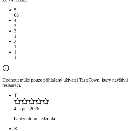
5
68
4
3
3
1
2
1
1
1
Hodnotit může pouze přihlášený uživatel TasteTown, který navštívil
restauraci.
T
4. srpna 2026
bardzo dobre jedzonko
R