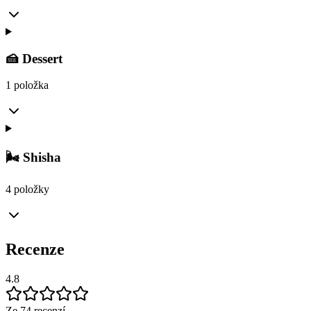
🍰 Dessert
1 položka
🌬️ Shisha
4 položky
Recenze
4.8
Ze 74 recenzí