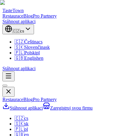
TasteTown
Restaurace
Blog
Pro Partnery
Stáhnout aplikaci
🇨🇿
cs
🇨🇿
Čeština
cs
🇸🇰
Slovenčina
sk
🇵🇱
Polski
pl
🇬🇧
English
en
Stáhnout aplikaci
Restaurace
Blog
Pro Partnery
Stáhnout aplikaci
Zaregistruj svou firmu
🇨🇿
cs
🇸🇰
sk
🇵🇱
pl
🇬🇧
en