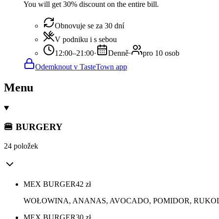
You will get 30% discount on the entire bill.
Obnovuje se za 30 dní
V podniku i s sebou
12:00–21:00
·
Denně
·
pro 10 osob
Odemknout v TasteTown app
Menu
🍔 BURGERY
24 položek
MEX BURGER
42
zł
WOŁOWINA, ANANAS, AVOCADO, POMIDOR, RUKOL
MEX BURGER
30
zł