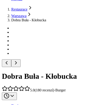
Restaurace
Warszawa
Dobra Buła - Kłobucka
Dobra Buła - Kłobucka
5.0
(
180
recenzí
)
·
Burger