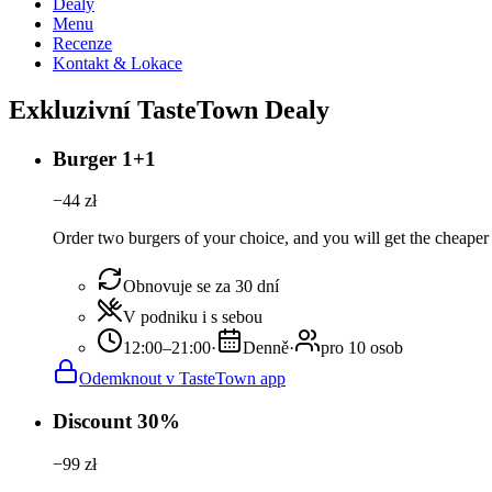
Dealy
Menu
Recenze
Kontakt & Lokace
Exkluzivní TasteTown Dealy
Burger 1+1
−
44
zł
Order two burgers of your choice, and you will get the cheaper 
Obnovuje se za 30 dní
V podniku i s sebou
12:00–21:00
·
Denně
·
pro 10 osob
Odemknout v TasteTown app
Discount 30%
−
99
zł