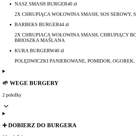
NASZ SMASH BURGER
40
zł
2X CHRUPIĄCA WOŁOWINA SMASH, SOS SEROWY, 
BARBEKS BURGER
44
zł
2X CHRUPIACA WOŁOWINA SMASH, CHRUPIĄCY BOC
BRIOSZKA MAŠLANA
KURA BURGERW
40
zł
POLĘDWICZKI PANIEROWANE, POMIDOR, OGOREK, 
🌱 WEGE BURGERY
2 položky
➕ DOBIERZ DO BURGERA