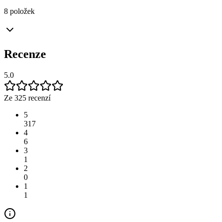
8 položek
Recenze
5.0
Ze 325 recenzí
5
317
4
6
3
1
2
0
1
1