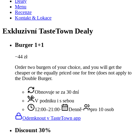
Dealy
Menu
Recenze
Kontakt & Lokace
Exkluzivní TasteTown Dealy
Burger 1+1
−
44
zł
Order two burgers of your choice, and you will get the
cheaper or the equally priced one for free (does not apply to
the Double Burger.
Obnovuje se za 30 dní
V podniku i s sebou
12:00–21:00
·
Denně
·
pro 10 osob
Odemknout v TasteTown app
Discount 30%