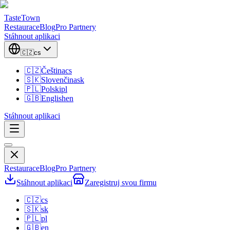
TasteTown
Restaurace
Blog
Pro Partnery
Stáhnout aplikaci
🇨🇿
cs
🇨🇿
Čeština
cs
🇸🇰
Slovenčina
sk
🇵🇱
Polski
pl
🇬🇧
English
en
Stáhnout aplikaci
Restaurace
Blog
Pro Partnery
Stáhnout aplikaci
Zaregistruj svou firmu
🇨🇿
cs
🇸🇰
sk
🇵🇱
pl
🇬🇧
en