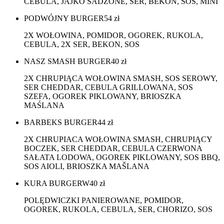
CEBULA, JAJKO SADZONE, SER, BEKON, SOS, MINI
PODWÓJNY BURGER
54
zł
2X WOŁOWINA, POMIDOR, OGOREK, RUKOLA,
CEBULA, 2X SER, BEKON, SOS
NASZ SMASH BURGER
40
zł
2X CHRUPIĄCA WOŁOWINA SMASH, SOS SEROWY,
SER CHEDDAR, CEBULA GRILLOWANA, SOS
SZEFA, OGOREK PIKLOWANY, BRIOSZKA
MAŚLANA
BARBEKS BURGER
44
zł
2X CHRUPIACA WOŁOWINA SMASH, CHRUPIĄCY
BOCZEK, SER CHEDDAR, CEBULA CZERWONA
SAŁATA LODOWA, OGOREK PIKLOWANY, SOS BBQ,
SOS AIOLI, BRIOSZKA MAŠLANA
KURA BURGERW
40
zł
POLĘDWICZKI PANIEROWANE, POMIDOR,
OGOREK, RUKOLA, CEBULA, SER, CHORIZO, SOS