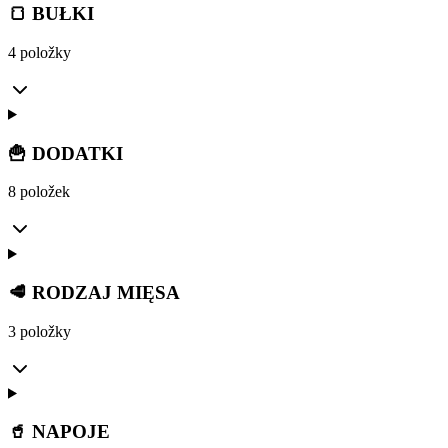
🍞 BUŁKI
4 položky
🍟 DODATKI
8 položek
🥩 RODZAJ MIĘSA
3 položky
🥤 NAPOJE