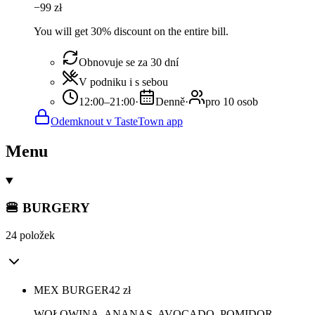
−
99
zł
You will get 30% discount on the entire bill.
Obnovuje se za 30 dní
V podniku i s sebou
12:00–21:00
·
Denně
·
pro 10 osob
Odemknout v TasteTown app
Menu
🍔 BURGERY
24 položek
MEX BURGER
42
zł
WOŁOWINA, ANANAS, AVOCADO, POMIDOR,