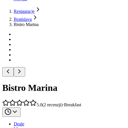
Restauracje
Bratislava
Bistro Marina
Bistro Marina
5.0
(
2
recenzji
)
·
Breakfast
Deale