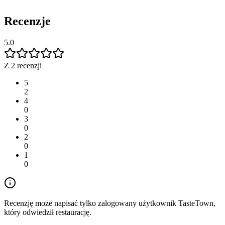
Recenzje
5.0
Z 2 recenzji
5
2
4
0
3
0
2
0
1
0
Recenzję może napisać tylko zalogowany użytkownik TasteTown,
który odwiedził restaurację.