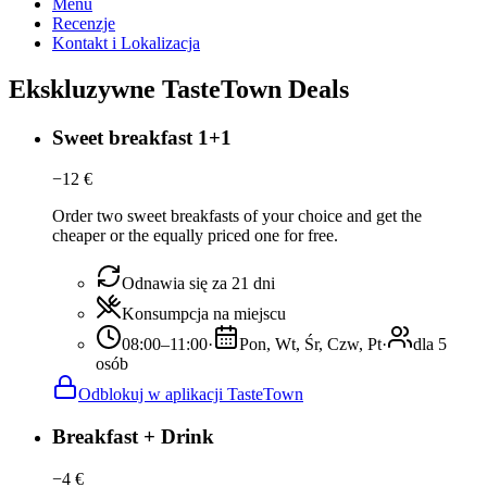
Menu
Recenzje
Kontakt i Lokalizacja
Ekskluzywne TasteTown Deals
Sweet breakfast 1+1
−
12
€
Order two sweet breakfasts of your choice and get the
cheaper or the equally priced one for free.
Odnawia się za 21 dni
Konsumpcja na miejscu
08:00–11:00
·
Pon, Wt, Śr, Czw, Pt
·
dla 5
osób
Odblokuj w aplikacji TasteTown
Breakfast + Drink
−
4
€