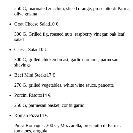
250 G, marinated zucchini, sliced orange, prosciutto di Parma,
olive grisina
Goat Cheese Salad
10
€
300 G, Grilled fig, roasted nuts, raspberry vinegar, oak leaf
salad
Caesar Salad
10
€
300 G, grilled chicken breast, garlic croutons, parmesan
shavings
Beef Mini Steaks
17
€
270 G, grilled vegetables, white wine sauce, pancetta
Porcini Risotto
14
€
250 G, parmesan basket, confit garlic
Roman Pizza
14
€
Pinsa Romagna, 300 G, Mozzarella, prosciutto di Parma,
tomatoes, arugula