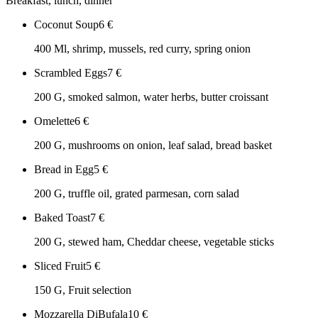
Breakfast, lunch, dinner
Coconut Soup
6
€
400 Ml, shrimp, mussels, red curry, spring onion
Scrambled Eggs
7
€
200 G, smoked salmon, water herbs, butter croissant
Omelette
6
€
200 G, mushrooms on onion, leaf salad, bread basket
Bread in Egg
5
€
200 G, truffle oil, grated parmesan, corn salad
Baked Toast
7
€
200 G, stewed ham, Cheddar cheese, vegetable sticks
Sliced Fruit
5
€
150 G, Fruit selection
Mozzarella DiBufala
10
€