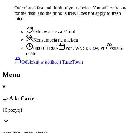
Order breakfast and drink of your choice. You will only pay
for the dish, and the drink is free. Does not apply to fresh
juice.
Odnawia się za 21 dni
Konsumpcja na miejscu
08:00–11:00
·
Pon, Wt, Śr, Czw, Pt
·
dla 5
osób
Odblokuj w aplikacji TasteTown
Menu
🍳 A la Carte
16 pozycji