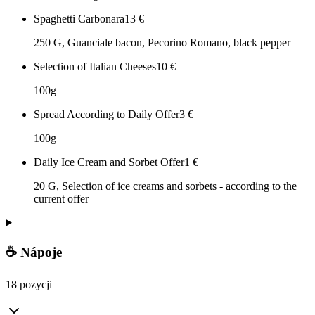
Spaghetti Carbonara
13
€
250 G, Guanciale bacon, Pecorino Romano, black pepper
Selection of Italian Cheeses
10
€
100g
Spread According to Daily Offer
3
€
100g
Daily Ice Cream and Sorbet Offer
1
€
20 G, Selection of ice creams and sorbets - according to the
current offer
☕ Nápoje
18 pozycji