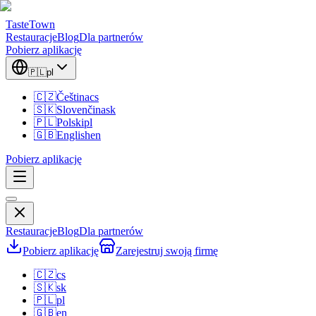
TasteTown
Restauracje
Blog
Dla partnerów
Pobierz aplikację
🇵🇱
pl
🇨🇿
Čeština
cs
🇸🇰
Slovenčina
sk
🇵🇱
Polski
pl
🇬🇧
English
en
Pobierz aplikację
Restauracje
Blog
Dla partnerów
Pobierz aplikację
Zarejestruj swoją firmę
🇨🇿
cs
🇸🇰
sk
🇵🇱
pl
🇬🇧
en