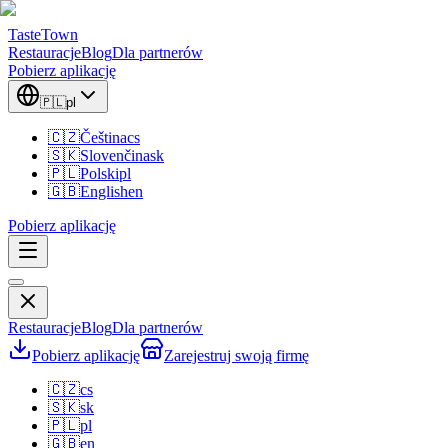
TasteTown
Restauracje
Blog
Dla partnerów
Pobierz aplikację
🇵🇱
pl
🇨🇿
Čeština
cs
🇸🇰
Slovenčina
sk
🇵🇱
Polski
pl
🇬🇧
English
en
Pobierz aplikację
Restauracje
Blog
Dla partnerów
Pobierz aplikację
Zarejestruj swoją firmę
🇨🇿
cs
🇸🇰
sk
🇵🇱
pl
🇬🇧
en