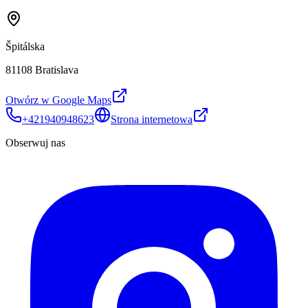
Špitálska
81108 Bratislava
Otwórz w Google Maps
+421940948623
Strona internetowa
Obserwuj nas