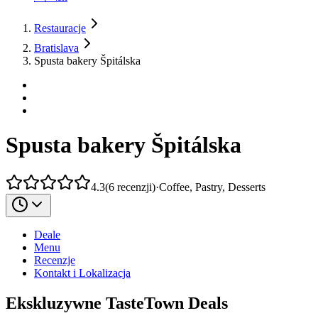
Restauracje
Bratislava
Spusta bakery Špitálska
Spusta bakery Špitálska
4.3
(
6
recenzji
)
·
Coffee, Pastry, Desserts
Deale
Menu
Recenzje
Kontakt i Lokalizacja
Ekskluzywne TasteTown Deals