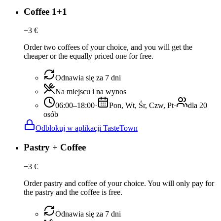
Coffee 1+1
−
3
€
Order two coffees of your choice, and you will get the
cheaper or the equally priced one for free.
Odnawia się za 7 dni
Na miejscu i na wynos
06:00–18:00
·
Pon, Wt, Śr, Czw, Pt
·
dla 20
osób
Odblokuj w aplikacji TasteTown
Pastry + Coffee
−
3
€
Order pastry and coffee of your choice. You will only pay for
the pastry and the coffee is free.
Odnawia się za 7 dni