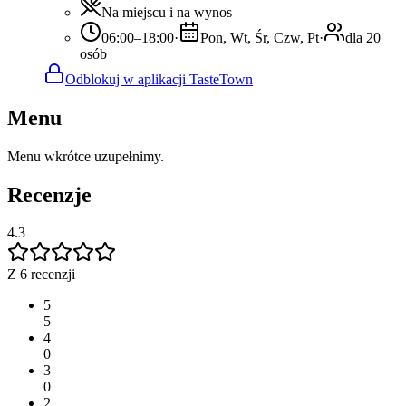
Na miejscu i na wynos
06:00–18:00
·
Pon, Wt, Śr, Czw, Pt
·
dla 20
osób
Odblokuj w aplikacji TasteTown
Menu
Menu wkrótce uzupełnimy.
Recenzje
4.3
Z 6 recenzji
5
5
4
0
3
0
2