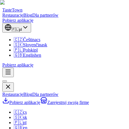
TasteTown
Restauracje
Blog
Dla partnerów
Pobierz aplikację
🇵🇱
pl
🇨🇿
Čeština
cs
🇸🇰
Slovenčina
sk
🇵🇱
Polski
pl
🇬🇧
English
en
Pobierz aplikację
Restauracje
Blog
Dla partnerów
Pobierz aplikację
Zarejestruj swoją firmę
🇨🇿
cs
🇸🇰
sk
🇵🇱
pl
🇬🇧
en