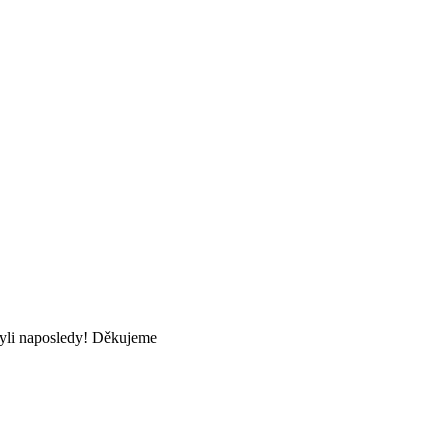
byli naposledy! Děkujeme