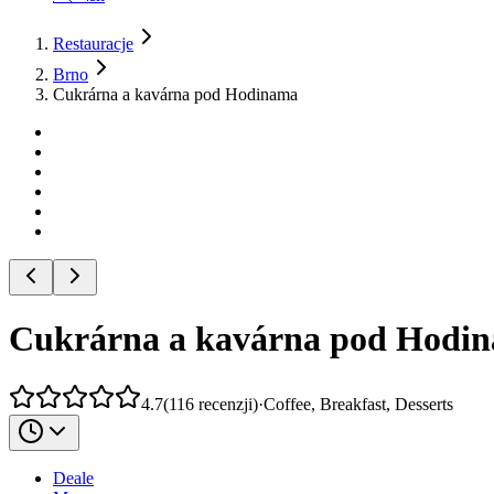
Restauracje
Brno
Cukrárna a kavárna pod Hodinama
Cukrárna a kavárna pod Hodi
4.7
(
116
recenzji
)
·
Coffee, Breakfast, Desserts
Deale