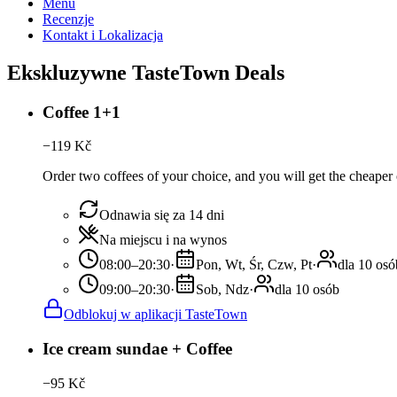
Menu
Recenzje
Kontakt i Lokalizacja
Ekskluzywne TasteTown Deals
Coffee 1+1
−
119
Kč
Order two coffees of your choice, and you will get the cheaper o
Odnawia się za 14 dni
Na miejscu i na wynos
08:00–20:30
·
Pon, Wt, Śr, Czw, Pt
·
dla 10 osó
09:00–20:30
·
Sob, Ndz
·
dla 10 osób
Odblokuj w aplikacji TasteTown
Ice cream sundae + Coffee
−
95
Kč