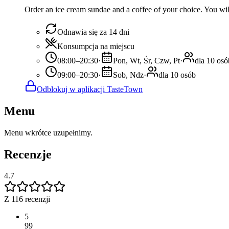
Order an ice cream sundae and a coffee of your choice. You will
Odnawia się za 14 dni
Konsumpcja na miejscu
08:00–20:30
·
Pon, Wt, Śr, Czw, Pt
·
dla 10 osó
09:00–20:30
·
Sob, Ndz
·
dla 10 osób
Odblokuj w aplikacji TasteTown
Menu
Menu wkrótce uzupełnimy.
Recenzje
4.7
Z 116 recenzji
5
99