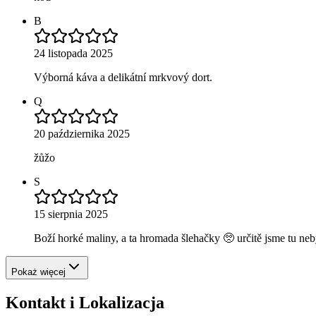
B
24 listopada 2025
Výborná káva a delikátní mrkvový dort.
Q
20 października 2025
žůžo
S
15 sierpnia 2025
Boží horké maliny, a ta hromada šlehačky 🥺 určitě jsme tu ne
Pokaż więcej
Kontakt i Lokalizacja