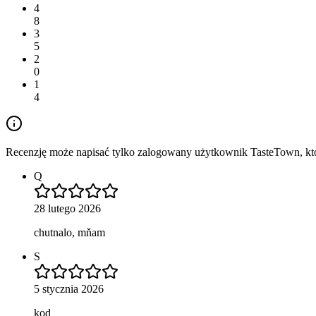
4
8
3
5
2
0
1
4
Recenzję może napisać tylko zalogowany użytkownik TasteTown, któr
Q
28 lutego 2026
chutnalo, mňam
S
5 stycznia 2026
kod