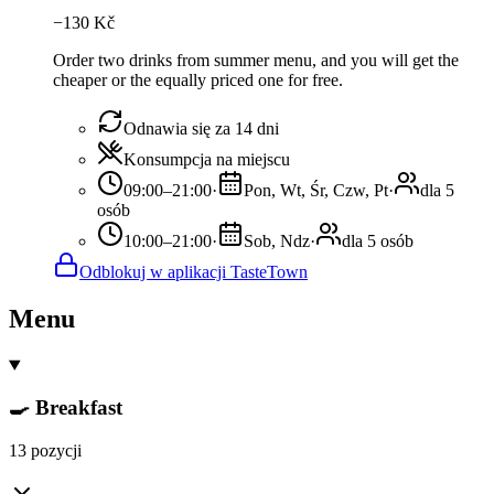
−
130
Kč
Order two drinks from summer menu, and you will get the
cheaper or the equally priced one for free.
Odnawia się za 14 dni
Konsumpcja na miejscu
09:00–21:00
·
Pon, Wt, Śr, Czw, Pt
·
dla 5
osób
10:00–21:00
·
Sob, Ndz
·
dla 5 osób
Odblokuj w aplikacji TasteTown
Menu
🍳 Breakfast
13 pozycji