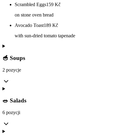
Scrambled Eggs
159
Kč
on stone oven bread
Avocado Toast
189
Kč
with sun-dried tomato tapenade
🥣 Soups
2 pozycje
🥗 Salads
6 pozycji