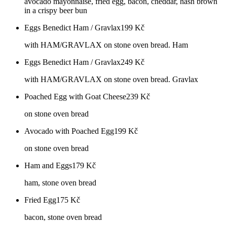
avocado mayonnaise, fried egg, bacon, cheddar, hash brown
in a crispy beer bun
Eggs Benedict Ham / Gravlax
199
Kč
with HAM/GRAVLAX on stone oven bread. Ham
Eggs Benedict Ham / Gravlax
249
Kč
with HAM/GRAVLAX on stone oven bread. Gravlax
Poached Egg with Goat Cheese
239
Kč
on stone oven bread
Avocado with Poached Egg
199
Kč
on stone oven bread
Ham and Eggs
179
Kč
ham, stone oven bread
Fried Egg
175
Kč
bacon, stone oven bread