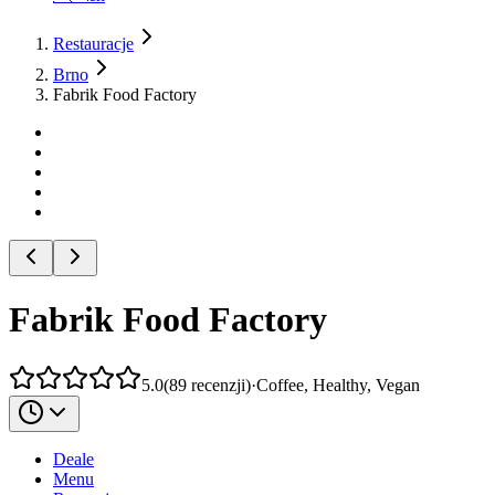
Restauracje
Brno
Fabrik Food Factory
Fabrik Food Factory
5.0
(
89
recenzji
)
·
Coffee, Healthy, Vegan
Deale
Menu