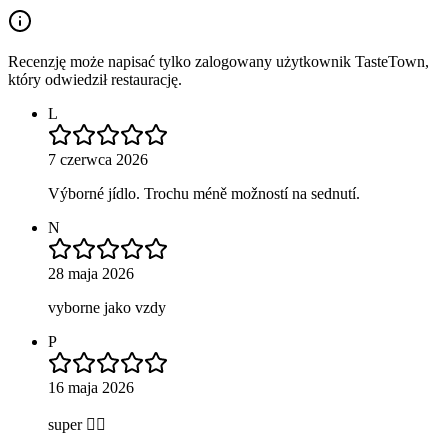
Recenzję może napisać tylko zalogowany użytkownik TasteTown,
który odwiedził restaurację.
L
7 czerwca 2026
Výborné jídlo. Trochu méně možností na sednutí.
N
28 maja 2026
vyborne jako vzdy
P
16 maja 2026
super 👌🏽