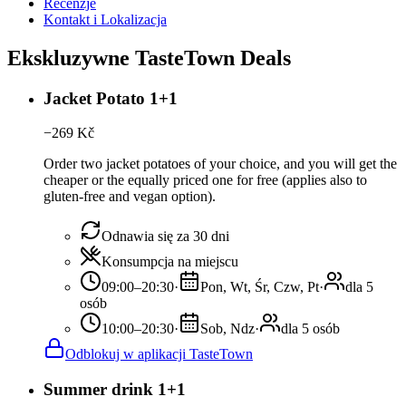
Recenzje
Kontakt i Lokalizacja
Ekskluzywne TasteTown Deals
Jacket Potato 1+1
−
269
Kč
Order two jacket potatoes of your choice, and you will get the
cheaper or the equally priced one for free (applies also to
gluten-free and vegan option).
Odnawia się za 30 dni
Konsumpcja na miejscu
09:00–20:30
·
Pon, Wt, Śr, Czw, Pt
·
dla 5
osób
10:00–20:30
·
Sob, Ndz
·
dla 5 osób
Odblokuj w aplikacji TasteTown
Summer drink 1+1