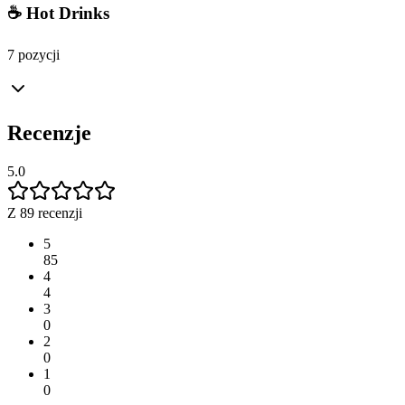
☕ Hot Drinks
7 pozycji
Recenzje
5.0
Z 89 recenzji
5
85
4
4
3
0
2
0
1
0