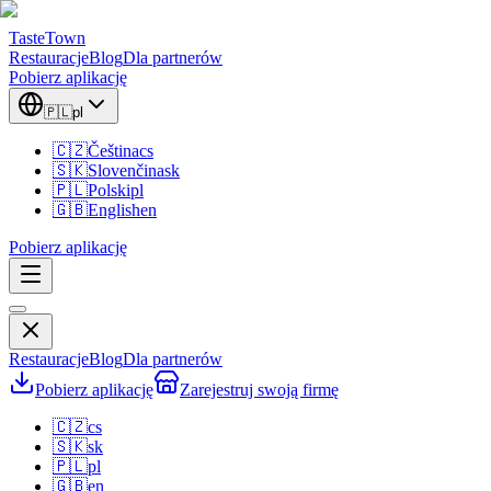
TasteTown
Restauracje
Blog
Dla partnerów
Pobierz aplikację
🇵🇱
pl
🇨🇿
Čeština
cs
🇸🇰
Slovenčina
sk
🇵🇱
Polski
pl
🇬🇧
English
en
Pobierz aplikację
Restauracje
Blog
Dla partnerów
Pobierz aplikację
Zarejestruj swoją firmę
🇨🇿
cs
🇸🇰
sk
🇵🇱
pl
🇬🇧
en