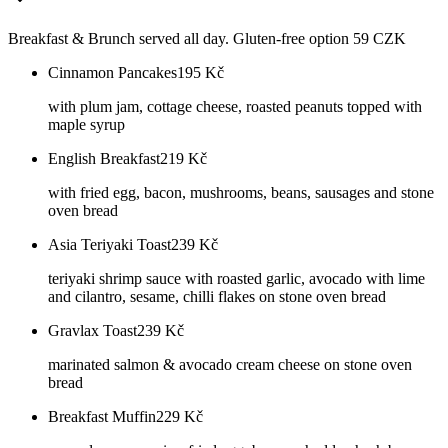
Breakfast & Brunch served all day. Gluten-free option 59 CZK
Cinnamon Pancakes
195
Kč
with plum jam, cottage cheese, roasted peanuts topped with
maple syrup
English Breakfast
219
Kč
with fried egg, bacon, mushrooms, beans, sausages and stone
oven bread
Asia Teriyaki Toast
239
Kč
teriyaki shrimp sauce with roasted garlic, avocado with lime
and cilantro, sesame, chilli flakes on stone oven bread
Gravlax Toast
239
Kč
marinated salmon & avocado cream cheese on stone oven
bread
Breakfast Muffin
229
Kč