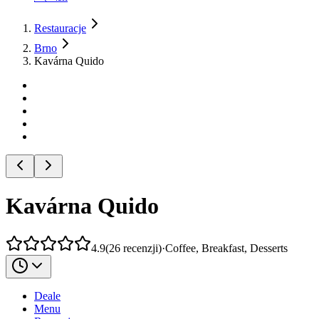
Restauracje
Brno
Kavárna Quido
Kavárna Quido
4.9
(
26
recenzji
)
·
Coffee, Breakfast, Desserts
Deale
Menu