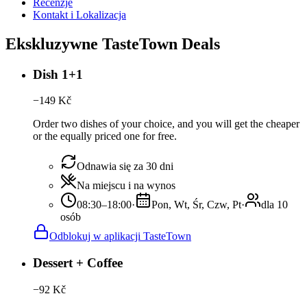
Recenzje
Kontakt i Lokalizacja
Ekskluzywne TasteTown Deals
Dish 1+1
−
149
Kč
Order two dishes of your choice, and you will get the cheaper
or the equally priced one for free.
Odnawia się za 30 dni
Na miejscu i na wynos
08:30–18:00
·
Pon, Wt, Śr, Czw, Pt
·
dla 10
osób
Odblokuj w aplikacji TasteTown
Dessert + Coffee
−
92
Kč