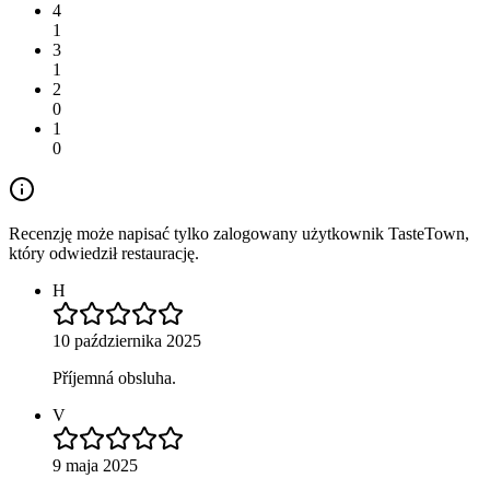
4
1
3
1
2
0
1
0
Recenzję może napisać tylko zalogowany użytkownik TasteTown,
który odwiedził restaurację.
H
10 października 2025
Příjemná obsluha.
V
9 maja 2025