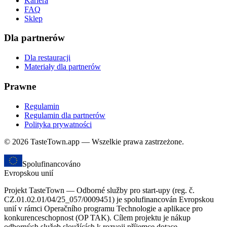
Kariera
FAQ
Sklep
Dla partnerów
Dla restauracji
Materiały dla partnerów
Prawne
Regulamin
Regulamin dla partnerów
Polityka prywatności
© 2026 TasteTown.app — Wszelkie prawa zastrzeżone.
Spolufinancováno
Evropskou unií
Projekt TasteTown — Odborné služby pro start-upy (reg. č.
CZ.01.02.01/04/25_057/0009451) je spolufinancován Evropskou
unií v rámci Operačního programu Technologie a aplikace pro
konkurenceschopnost (OP TAK). Cílem projektu je nákup
odborných služeb sloužících k rozvoji příjemce dotace.