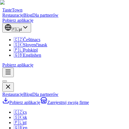
TasteTown
Restauracje
Blog
Dla partnerów
Pobierz aplikację
🇵🇱
pl
🇨🇿
Čeština
cs
🇸🇰
Slovenčina
sk
🇵🇱
Polski
pl
🇬🇧
English
en
Pobierz aplikację
Restauracje
Blog
Dla partnerów
Pobierz aplikację
Zarejestruj swoją firmę
🇨🇿
cs
🇸🇰
sk
🇵🇱
pl
🇬🇧
en