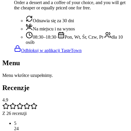
Order a dessert and a coffee of your choice, and you will get
the cheaper or equally priced one for free.
Odnawia się za 30 dni
Na miejscu i na wynos
08:30–18:30
·
Pon, Wt, Śr, Czw, Pt
·
dla 10
osób
Odblokuj w aplikacji TasteTown
Menu
Menu wkrótce uzupełnimy.
Recenzje
4.9
Z 26 recenzji
5
24