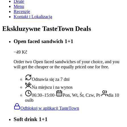
Deale
Menu
Recenzje
Kontakt i Lokalizacja
Ekskluzywne TasteTown Deals
Open faced sandwich 1+1
−
49
Kč
Order two Open faced sandwiches of your choice, and you
will get the cheaper or the equally priced one for free.
Odnawia się za 7 dni
Na miejscu i na wynos
06:30–15:00
·
Pon, Wt, Śr, Czw, Pt
·
dla 10
osób
Odblokuj w aplikacji TasteTown
Soft drink 1+1