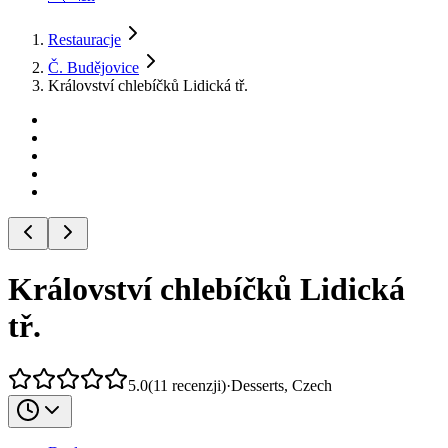
Restauracje
Č. Budějovice
Království chlebíčků Lidická tř.
Království chlebíčků Lidická
tř.
5.0
(
11
recenzji
)
·
Desserts, Czech