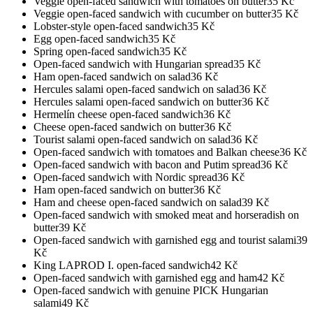
Veggie open-faced sandwich with tomatoes on butter
35
Kč
Veggie open-faced sandwich with cucumber on butter
35
Kč
Lobster-style open-faced sandwich
35
Kč
Egg open-faced sandwich
35
Kč
Spring open-faced sandwich
35
Kč
Open-faced sandwich with Hungarian spread
35
Kč
Ham open-faced sandwich on salad
36
Kč
Hercules salami open-faced sandwich on salad
36
Kč
Hercules salami open-faced sandwich on butter
36
Kč
Hermelín cheese open-faced sandwich
36
Kč
Cheese open-faced sandwich on butter
36
Kč
Tourist salami open-faced sandwich on salad
36
Kč
Open-faced sandwich with tomatoes and Balkan cheese
36
Kč
Open-faced sandwich with bacon and Putim spread
36
Kč
Open-faced sandwich with Nordic spread
36
Kč
Ham open-faced sandwich on butter
36
Kč
Ham and cheese open-faced sandwich on salad
39
Kč
Open-faced sandwich with smoked meat and horseradish on
butter
39
Kč
Open-faced sandwich with garnished egg and tourist salami
39
Kč
King LAPROD I. open-faced sandwich
42
Kč
Open-faced sandwich with garnished egg and ham
42
Kč
Open-faced sandwich with genuine PICK Hungarian
salami
49
Kč