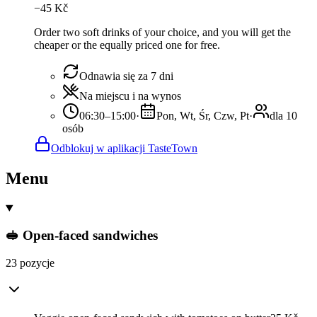
−
45
Kč
Order two soft drinks of your choice, and you will get the
cheaper or the equally priced one for free.
Odnawia się za 7 dni
Na miejscu i na wynos
06:30–15:00
·
Pon, Wt, Śr, Czw, Pt
·
dla 10
osób
Odblokuj w aplikacji TasteTown
Menu
🥪 Open-faced sandwiches
23 pozycje