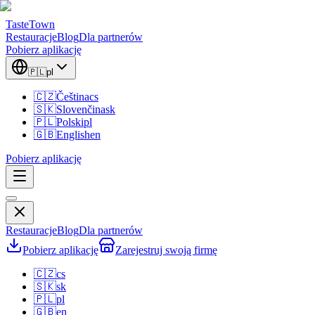
TasteTown
Restauracje
Blog
Dla partnerów
Pobierz aplikację
🇵🇱
pl
🇨🇿
Čeština
cs
🇸🇰
Slovenčina
sk
🇵🇱
Polski
pl
🇬🇧
English
en
Pobierz aplikację
Restauracje
Blog
Dla partnerów
Pobierz aplikację
Zarejestruj swoją firmę
🇨🇿
cs
🇸🇰
sk
🇵🇱
pl
🇬🇧
en