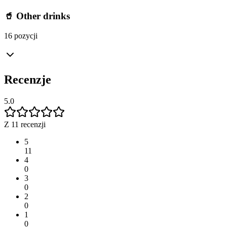
🥤 Other drinks
16 pozycji
Recenzje
5.0
Z 11 recenzji
5
11
4
0
3
0
2
0
1
0