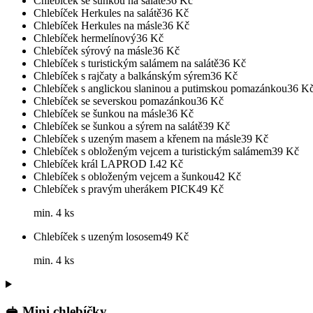
Chlebíček se šunkou na salátě
36
Kč
Chlebíček Herkules na salátě
36
Kč
Chlebíček Herkules na másle
36
Kč
Chlebíček hermelínový
36
Kč
Chlebíček sýrový na másle
36
Kč
Chlebíček s turistickým salámem na salátě
36
Kč
Chlebíček s rajčaty a balkánským sýrem
36
Kč
Chlebíček s anglickou slaninou a putimskou pomazánkou
36
K
Chlebíček se severskou pomazánkou
36
Kč
Chlebíček se šunkou na másle
36
Kč
Chlebíček se šunkou a sýrem na salátě
39
Kč
Chlebíček s uzeným masem a křenem na másle
39
Kč
Chlebíček s obloženým vejcem a turistickým salámem
39
Kč
Chlebíček král LAPROD I.
42
Kč
Chlebíček s obloženým vejcem a šunkou
42
Kč
Chlebíček s pravým uherákem PICK
49
Kč
min. 4 ks
Chlebíček s uzeným lososem
49
Kč
min. 4 ks
🥪 Mini chlebíčky