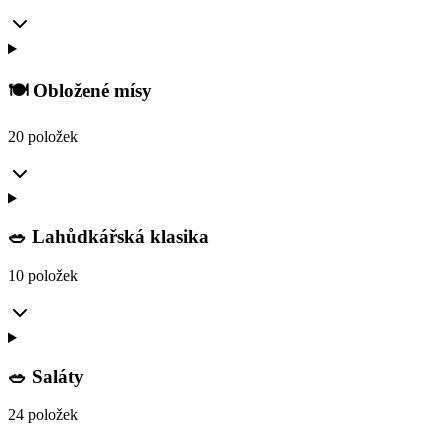
🍽️ Obložené mísy
20 položek
🥗 Lahůdkářská klasika
10 položek
🥗 Saláty
24 položek