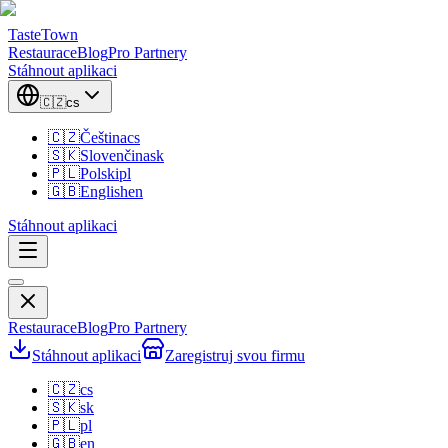
TasteTown
Restaurace
Blog
Pro Partnery
Stáhnout aplikaci
🇨🇿
cs
🇨🇿
Čeština
cs
🇸🇰
Slovenčina
sk
🇵🇱
Polski
pl
🇬🇧
English
en
Stáhnout aplikaci
Restaurace
Blog
Pro Partnery
Stáhnout aplikaci
Zaregistruj svou firmu
🇨🇿
cs
🇸🇰
sk
🇵🇱
pl
🇬🇧
en