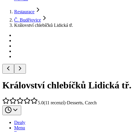
Restaurace
Č. Budějovice
Království chlebíčků Lidická tř.
Království chlebíčků Lidická tř.
5.0
(
11
recenzí
)
·
Desserts, Czech
Dealy
Menu