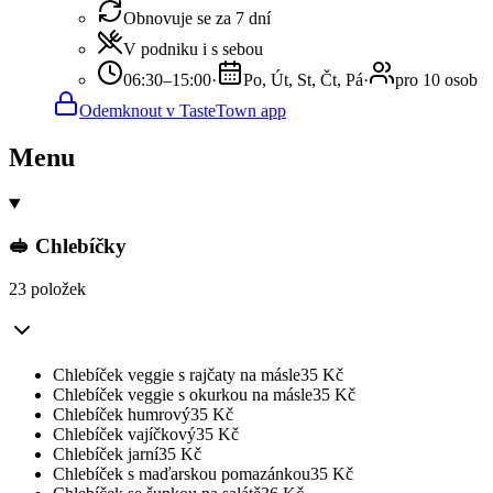
Obnovuje se za 7 dní
V podniku i s sebou
06:30–15:00
·
Po, Út, St, Čt, Pá
·
pro 10 osob
Odemknout v TasteTown app
Menu
🥪 Chlebíčky
23 položek
Chlebíček veggie s rajčaty na másle
35
Kč
Chlebíček veggie s okurkou na másle
35
Kč
Chlebíček humrový
35
Kč
Chlebíček vajíčkový
35
Kč
Chlebíček jarní
35
Kč
Chlebíček s maďarskou pomazánkou
35
Kč