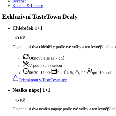
Recenze
Kontakt & Lokace
Exkluzivní TasteTown Dealy
Chlebíček 1+1
−
49
Kč
Objednej si dva chlebíčky podle tvé volby a ten levnější nebo 
Obnovuje se za 7 dní
V podniku i s sebou
06:30–15:00
·
Po, Út, St, Čt, Pá
·
pro 10 osob
Odemknout v TasteTown app
Nealko nápoj 1+1
−
45
Kč
Objednej si dva nealko nápoje podle tvé volby a ten levnější n