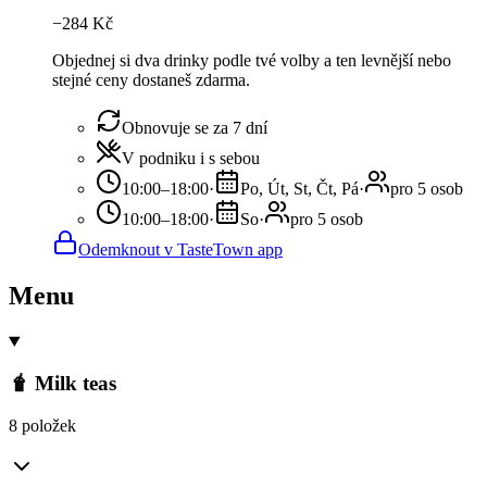
−
284
Kč
Objednej si dva drinky podle tvé volby a ten levnější nebo
stejné ceny dostaneš zdarma.
Obnovuje se za 7 dní
V podniku i s sebou
10:00–18:00
·
Po, Út, St, Čt, Pá
·
pro 5 osob
10:00–18:00
·
So
·
pro 5 osob
Odemknout v TasteTown app
Menu
🧋 Milk teas
8 položek