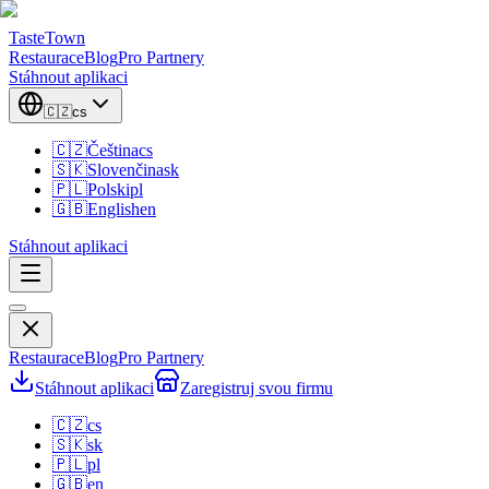
TasteTown
Restaurace
Blog
Pro Partnery
Stáhnout aplikaci
🇨🇿
cs
🇨🇿
Čeština
cs
🇸🇰
Slovenčina
sk
🇵🇱
Polski
pl
🇬🇧
English
en
Stáhnout aplikaci
Restaurace
Blog
Pro Partnery
Stáhnout aplikaci
Zaregistruj svou firmu
🇨🇿
cs
🇸🇰
sk
🇵🇱
pl
🇬🇧
en