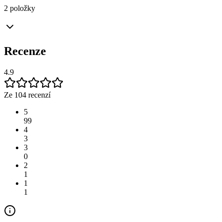
2 položky
Recenze
4.9
Ze 104 recenzí
5
99
4
3
3
0
2
1
1
1