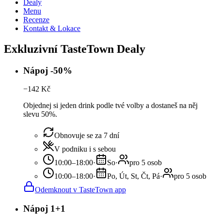
Dealy
Menu
Recenze
Kontakt & Lokace
Exkluzivní TasteTown Dealy
Nápoj -50%
−
142
Kč
Objednej si jeden drink podle tvé volby a dostaneš na něj
slevu 50%.
Obnovuje se za 7 dní
V podniku i s sebou
10:00–18:00
·
So
·
pro 5 osob
10:00–18:00
·
Po, Út, St, Čt, Pá
·
pro 5 osob
Odemknout v TasteTown app
Nápoj 1+1