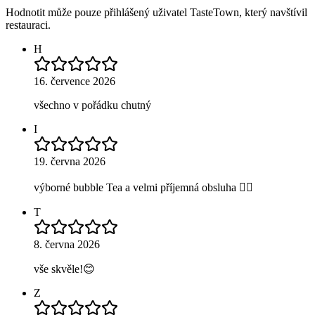
Hodnotit může pouze přihlášený uživatel TasteTown, který navštívil
restauraci.
H
16. července 2026
všechno v pořádku chutný
I
19. června 2026
výborné bubble Tea a velmi příjemná obsluha 👍🏻
T
8. června 2026
vše skvěle!😊
Z