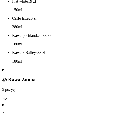
Flat white
19
zł
150ml
Caffè latte
20
zł
280ml
Kawa po irlandzku
33
zł
180ml
Kawa z Baileys
33
zł
180ml
🧊 Kawa Zimna
5 pozycji