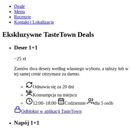
Deale
Menu
Recenzje
Kontakt i Lokalizacja
Ekskluzywne TasteTown Deals
Deser 1+1
−
25
zł
Zamów dwa desery według własnego wyboru, a tańszy lub w
tej samej cenie otrzymasz za darmo.
Odnawia się za 20 dni
Konsumpcja na miejscu
12:00–18:00
·
Codziennie
·
dla 5 osób
Odblokuj w aplikacji TasteTown
Napój 1+1