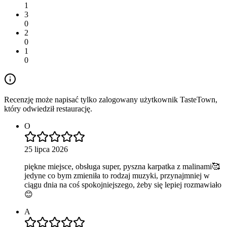
1
3
0
2
0
1
0
Recenzję może napisać tylko zalogowany użytkownik TasteTown,
który odwiedził restaurację.
O
25 lipca 2026
piękne miejsce, obsługa super, pyszna karpatka z malinami🥰
jedyne co bym zmieniła to rodzaj muzyki, przynajmniej w
ciągu dnia na coś spokojniejszego, żeby się lepiej rozmawiało
😊
A