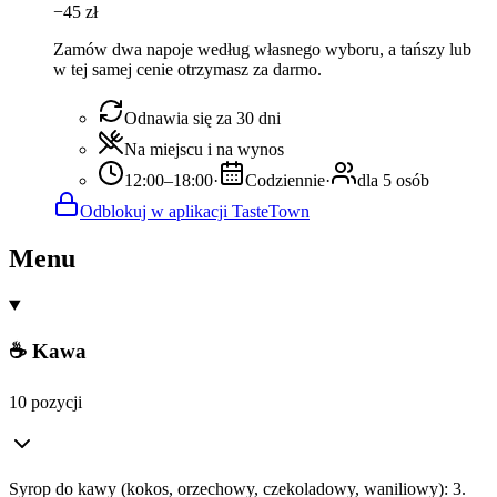
−
45
zł
Zamów dwa napoje według własnego wyboru, a tańszy lub
w tej samej cenie otrzymasz za darmo.
Odnawia się za 30 dni
Na miejscu i na wynos
12:00–18:00
·
Codziennie
·
dla 5 osób
Odblokuj w aplikacji TasteTown
Menu
☕ Kawa
10 pozycji
Syrop do kawy (kokos, orzechowy, czekoladowy, waniliowy): 3.