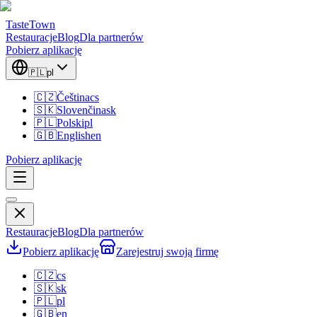
TasteTown
Restauracje
Blog
Dla partnerów
Pobierz aplikację
🇵🇱
pl
🇨🇿
Čeština
cs
🇸🇰
Slovenčina
sk
🇵🇱
Polski
pl
🇬🇧
English
en
Pobierz aplikację
Restauracje
Blog
Dla partnerów
Pobierz aplikację
Zarejestruj swoją firmę
🇨🇿
cs
🇸🇰
sk
🇵🇱
pl
🇬🇧
en