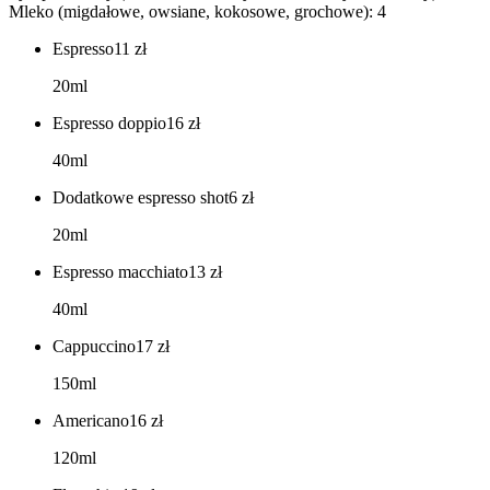
Mleko (migdałowe, owsiane, kokosowe, grochowe): 4
Espresso
11
zł
20ml
Espresso doppio
16
zł
40ml
Dodatkowe espresso shot
6
zł
20ml
Espresso macchiato
13
zł
40ml
Cappuccino
17
zł
150ml
Americano
16
zł
120ml