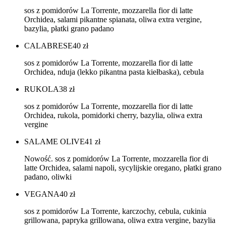
sos z pomidorów La Torrente, mozzarella fior di latte
Orchidea, salami pikantne spianata, oliwa extra vergine,
bazylia, płatki grano padano
CALABRESE
40
zł
sos z pomidorów La Torrente, mozzarella fior di latte
Orchidea, nduja (lekko pikantna pasta kiełbaska), cebula
RUKOLA
38
zł
sos z pomidorów La Torrente, mozzarella fior di latte
Orchidea, rukola, pomidorki cherry, bazylia, oliwa extra
vergine
SALAME OLIVE
41
zł
Nowość. sos z pomidorów La Torrente, mozzarella fior di
latte Orchidea, salami napoli, sycylijskie oregano, płatki grano
padano, oliwki
VEGANA
40
zł
sos z pomidorów La Torrente, karczochy, cebula, cukinia
grillowana, papryka grillowana, oliwa extra vergine, bazylia