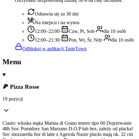
Otrzymasz bezpośrednią zniżkę 30% na cały rachunek.
Odnawia się za 30 dni
Na miejscu i na wynos
12:00–22:00
·
Czw, Pt, Sob
·
dla 10 osób
12:00–21:30
·
Pon, Wt, Śr, Ndz
·
dla 10 osób
Odblokuj w aplikacji TasteTown
Menu
🍕 Pizza Rosse
19 pozycji
Ciasto: włoska mąka Marina di Grano tenero tipo 00 Dojrzewanie
48h Sos: Pomidory San Marzano D.O.P lub bez, zależy od placka!
Ser: mozzarella fior di latte z Agerola Nasze placki mają ok. 32 cm