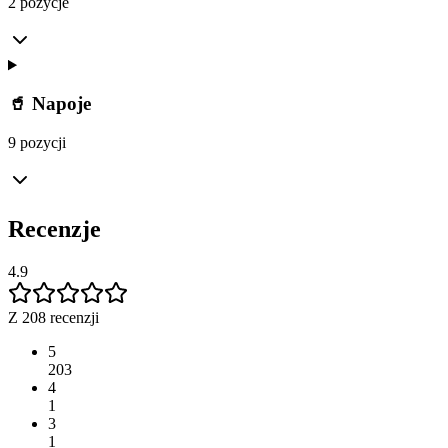
2 pozycje
🥤 Napoje
9 pozycji
Recenzje
4.9
Z 208 recenzji
5
203
4
1
3
1