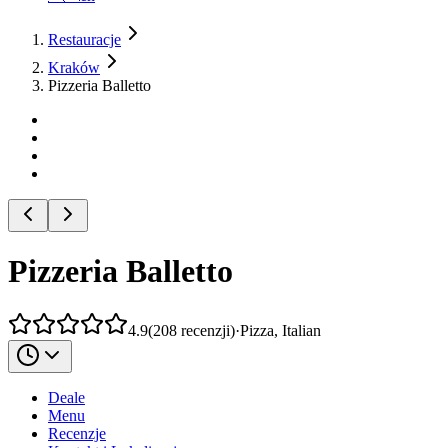
Restauracje
Kraków
Pizzeria Balletto
Pizzeria Balletto
4.9
(
208
recenzji
)
·
Pizza, Italian
Deale
Menu
Recenzje