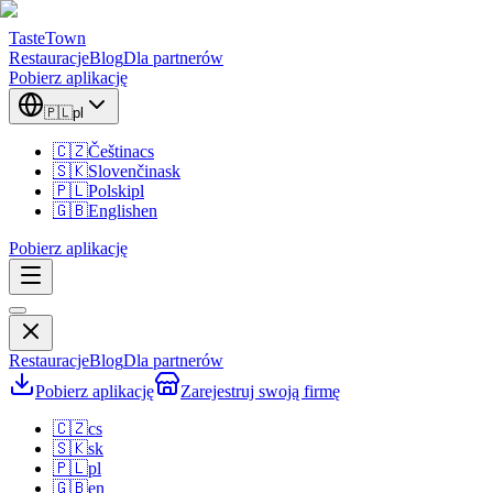
TasteTown
Restauracje
Blog
Dla partnerów
Pobierz aplikację
🇵🇱
pl
🇨🇿
Čeština
cs
🇸🇰
Slovenčina
sk
🇵🇱
Polski
pl
🇬🇧
English
en
Pobierz aplikację
Restauracje
Blog
Dla partnerów
Pobierz aplikację
Zarejestruj swoją firmę
🇨🇿
cs
🇸🇰
sk
🇵🇱
pl
🇬🇧
en