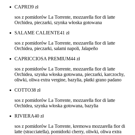
CAPRI
39
zł
sos z pomidorów La Torrente, mozzarella fior di latte
Orchidea, pieczarki, szynka włoska gotowana
SALAME CALIENTE
41
zł
sos z pomidorów La Torrente, mozzarella fior di latte
Orchidea, pieczarki, salami napoli, Jalapeño
CAPRICCIOSA PREMIUM
44
zł
sos z pomidorów La Torrente, mozzarella fior di latte
Orchidea, szynka włoska gotowana, pieczarki, karczochy,
oliwki, oliwa extra vergine, bazylia, płatki grano padano
COTTO
38
zł
sos z pomidorów La Torrente, mozzarella fior di latte
Orchidea, szynka włoska gotowana, bazylia
RIVIERA
40
zł
sos z pomidorów La Torrente, kremowa mozzarella fior di
latte (stracciatella), pomidorki cherry, oliwki, oliwa extra