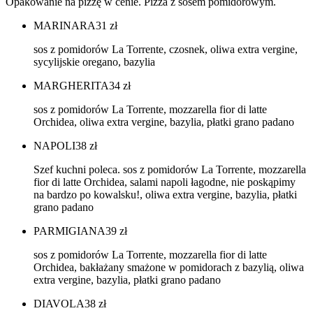
Opakowanie na pizzę w cenie. Pizza z sosem pomidorowym.
MARINARA
31
zł
sos z pomidorów La Torrente, czosnek, oliwa extra vergine,
sycylijskie oregano, bazylia
MARGHERITA
34
zł
sos z pomidorów La Torrente, mozzarella fior di latte
Orchidea, oliwa extra vergine, bazylia, płatki grano padano
NAPOLI
38
zł
Szef kuchni poleca. sos z pomidorów La Torrente, mozzarella
fior di latte Orchidea, salami napoli łagodne, nie poskąpimy
na bardzo po kowalsku!, oliwa extra vergine, bazylia, płatki
grano padano
PARMIGIANA
39
zł
sos z pomidorów La Torrente, mozzarella fior di latte
Orchidea, bakłażany smażone w pomidorach z bazylią, oliwa
extra vergine, bazylia, płatki grano padano
DIAVOLA
38
zł