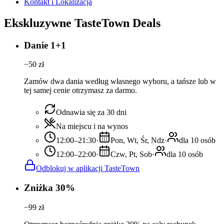
Kontakt i Lokalizacja
Ekskluzywne TasteTown Deals
Danie 1+1
−
50
zł
Zamów dwa dania według własnego wyboru, a tańsze lub w
tej samej cenie otrzymasz za darmo.
Odnawia się za 30 dni
Na miejscu i na wynos
12:00–21:30
·
Pon, Wt, Śr, Ndz
·
dla 10 osób
12:00–22:00
·
Czw, Pt, Sob
·
dla 10 osób
Odblokuj w aplikacji TasteTown
Zniżka 30%
−
99
zł