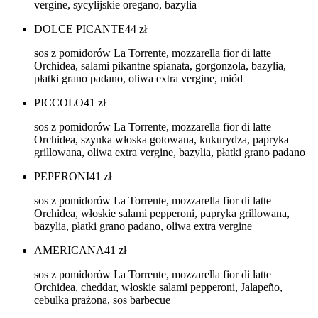
vergine, sycylijskie oregano, bazylia
DOLCE PICANTE
44
zł
sos z pomidorów La Torrente, mozzarella fior di latte
Orchidea, salami pikantne spianata, gorgonzola, bazylia,
płatki grano padano, oliwa extra vergine, miód
PICCOLO
41
zł
sos z pomidorów La Torrente, mozzarella fior di latte
Orchidea, szynka włoska gotowana, kukurydza, papryka
grillowana, oliwa extra vergine, bazylia, płatki grano padano
PEPERONI
41
zł
sos z pomidorów La Torrente, mozzarella fior di latte
Orchidea, włoskie salami pepperoni, papryka grillowana,
bazylia, płatki grano padano, oliwa extra vergine
AMERICANA
41
zł
sos z pomidorów La Torrente, mozzarella fior di latte
Orchidea, cheddar, włoskie salami pepperoni, Jalapeño,
cebulka prażona, sos barbecue