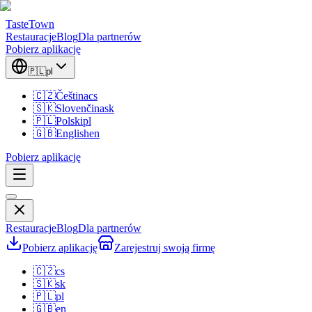
TasteTown
Restauracje
Blog
Dla partnerów
Pobierz aplikację
🇵🇱
pl
🇨🇿
Čeština
cs
🇸🇰
Slovenčina
sk
🇵🇱
Polski
pl
🇬🇧
English
en
Pobierz aplikację
Restauracje
Blog
Dla partnerów
Pobierz aplikację
Zarejestruj swoją firmę
🇨🇿
cs
🇸🇰
sk
🇵🇱
pl
🇬🇧
en