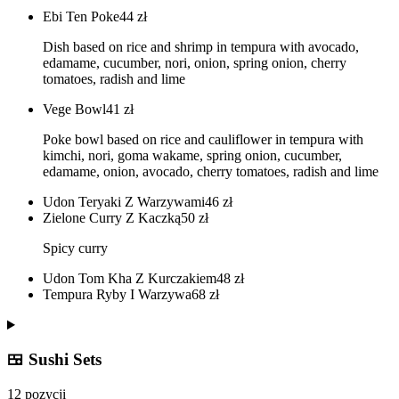
Ebi Ten Poke
44
zł
Dish based on rice and shrimp in tempura with avocado,
edamame, cucumber, nori, onion, spring onion, cherry
tomatoes, radish and lime
Vege Bowl
41
zł
Poke bowl based on rice and cauliflower in tempura with
kimchi, nori, goma wakame, spring onion, cucumber,
edamame, onion, avocado, cherry tomatoes, radish and lime
Udon Teryaki Z Warzywami
46
zł
Zielone Curry Z Kaczką
50
zł
Spicy curry
Udon Tom Kha Z Kurczakiem
48
zł
Tempura Ryby I Warzywa
68
zł
🍱 Sushi Sets
12 pozycji