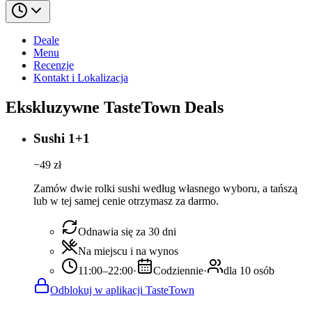
Deale
Menu
Recenzje
Kontakt i Lokalizacja
Ekskluzywne TasteTown Deals
Sushi 1+1
−
49
zł
Zamów dwie rolki sushi według własnego wyboru, a tańszą
lub w tej samej cenie otrzymasz za darmo.
Odnawia się za 30 dni
Na miejscu i na wynos
11:00–22:00
·
Codziennie
·
dla 10 osób
Odblokuj w aplikacji TasteTown