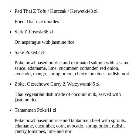
Pad Thai Z Tofu / Kurczak / Krewetki
43
zł
Fried Thai rice noodles
Stek Z Łososia
66
zł
On asparagus with jasmine rice
Sake Poke
42
zł
Poke bowl based on rice and marinated salmon with sesame
sauce, edamame, lime, cucumber, coriander, red onion,
avocado, mango, spring onion, cherry tomatoes, radish, nori
Żółte, Orzechowe Curry Z Warzywami
45
zł
Thai vegetarian dish made of coconut milk, served with
jasmine rice
Tantanmen Poke
41
zł
Poke bowl based on rice and tantanmen beef with sprouts,
edamame, cucumber, corn, avocado, spring onion, radish,
cherry tomatoes, lime and nori