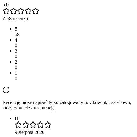
5.0
Z 58 recenzji
5
58
4
0
3
0
2
0
1
0
Recenzję może napisać tylko zalogowany użytkownik TasteTown,
który odwiedził restaurację.
H
9 sierpnia 2026