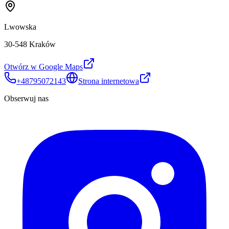
Lwowska
30-548 Kraków
Otwórz w Google Maps
+48795072143
Strona internetowa
Obserwuj nas