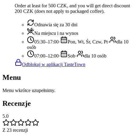
Order at least for 500 CZK, and you will get direct discount
200 CZK (does not apply to packaged coffee).
Odnawia się za 30 dni
Na miejscu i na wynos
05:30–17:00
·
Pon, Wt, Śr, Czw, Pt
·
dla 10
osób
07:00–12:00
·
Sob
·
dla 10 osób
Odblokuj w aplikacji TasteTown
Menu
Menu wkrótce uzupełnimy.
Recenzje
5.0
Z 23 recenzji