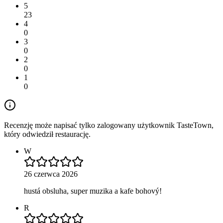
5
23
4
0
3
0
2
0
1
0
Recenzję może napisać tylko zalogowany użytkownik TasteTown,
który odwiedził restaurację.
W
26 czerwca 2026
hustá obsluha, super muzika a kafe bohový!
R