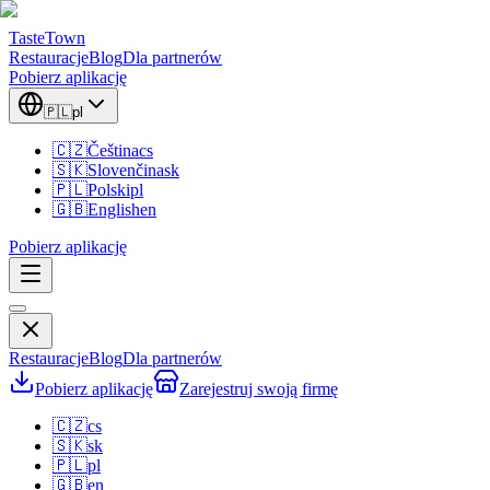
TasteTown
Restauracje
Blog
Dla partnerów
Pobierz aplikację
🇵🇱
pl
🇨🇿
Čeština
cs
🇸🇰
Slovenčina
sk
🇵🇱
Polski
pl
🇬🇧
English
en
Pobierz aplikację
Restauracje
Blog
Dla partnerów
Pobierz aplikację
Zarejestruj swoją firmę
🇨🇿
cs
🇸🇰
sk
🇵🇱
pl
🇬🇧
en