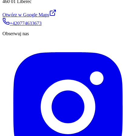
460 01 Liberec
Otwórz w Google Maps
+420774633673
Obserwuj nas