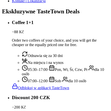
Kontakt i Lokalizacja
Ekskluzywne TasteTown Deals
Coffee 1+1
−
88
Kč
Order two coffees of your choice, and you will get the
cheaper or the equally priced one for free.
Odnawia się za 30 dni
Na miejscu i na wynos
05:30–17:00
·
Pon, Wt, Śr, Czw, Pt
·
dla 10
osób
07:00–12:00
·
Sob
·
dla 10 osób
Odblokuj w aplikacji TasteTown
Discount 200 CZK
−
200
Kč