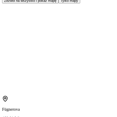
Zezwól na wszystko i pokaż mapę
Tylko mapy
Fügnerova