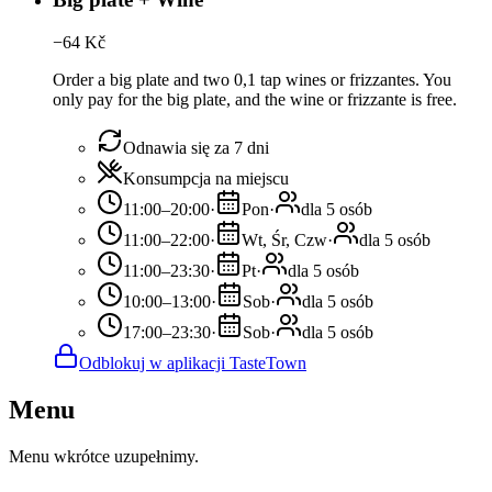
−
64
Kč
Order a big plate and two 0,1 tap wines or frizzantes. You
only pay for the big plate, and the wine or frizzante is free.
Odnawia się za 7 dni
Konsumpcja na miejscu
11:00–20:00
·
Pon
·
dla 5 osób
11:00–22:00
·
Wt, Śr, Czw
·
dla 5 osób
11:00–23:30
·
Pt
·
dla 5 osób
10:00–13:00
·
Sob
·
dla 5 osób
17:00–23:30
·
Sob
·
dla 5 osób
Odblokuj w aplikacji TasteTown
Menu
Menu wkrótce uzupełnimy.