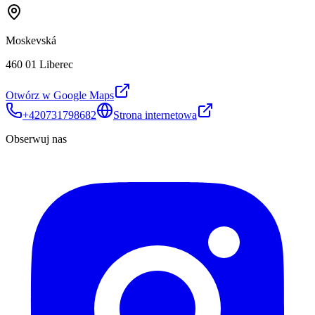
Moskevská
460 01 Liberec
Otwórz w Google Maps
+420731798682
Strona internetowa
Obserwuj nas