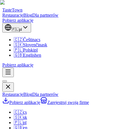
TasteTown
Restauracje
Blog
Dla partnerów
Pobierz aplikację
🇵🇱
pl
🇨🇿
Čeština
cs
🇸🇰
Slovenčina
sk
🇵🇱
Polski
pl
🇬🇧
English
en
Pobierz aplikację
Restauracje
Blog
Dla partnerów
Pobierz aplikację
Zarejestruj swoją firmę
🇨🇿
cs
🇸🇰
sk
🇵🇱
pl
🇬🇧
en