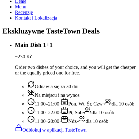
Deale
Menu
Recenzje
Kontakt i Lokalizacja
Ekskluzywne TasteTown Deals
Main Dish 1+1
−
230
Kč
Order two dishes of your choice, and you will get the cheaper
or the equally priced one for free.
Odnawia się za 30 dni
Na miejscu i na wynos
11:00–21:00
·
Pon, Wt, Śr, Czw
·
dla 10 osób
11:00–22:00
·
Pt, Sob
·
dla 10 osób
11:00–20:00
·
Ndz
·
dla 10 osób
Odblokuj w aplikacji TasteTown