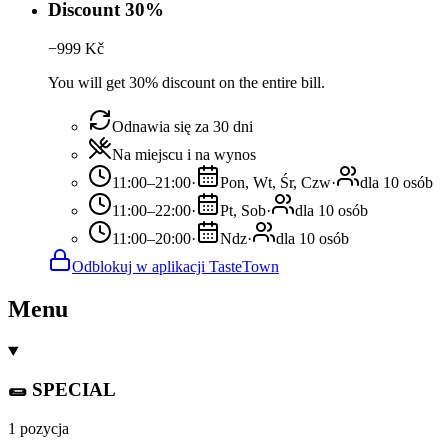
Discount 30%
−
999
Kč
You will get 30% discount on the entire bill.
Odnawia się za 30 dni
Na miejscu i na wynos
11:00–21:00
·
Pon, Wt, Śr, Czw
·
dla 10 osób
11:00–22:00
·
Pt, Sob
·
dla 10 osób
11:00–20:00
·
Ndz
·
dla 10 osób
Odblokuj w aplikacji TasteTown
Menu
🌯 SPECIAL
1 pozycja