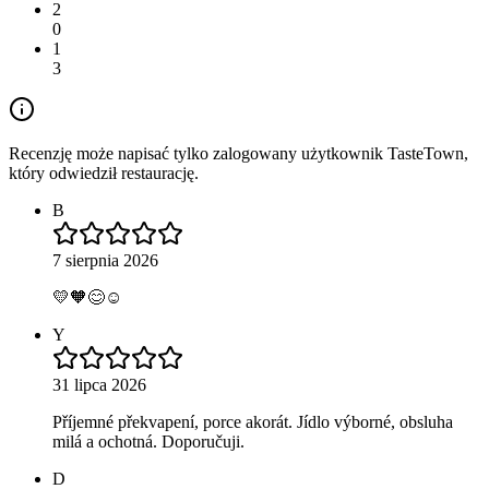
2
0
1
3
Recenzję może napisać tylko zalogowany użytkownik TasteTown,
który odwiedził restaurację.
B
7 sierpnia 2026
💛🧡😊☺️
Y
31 lipca 2026
Příjemné překvapení, porce akorát. Jídlo výborné, obsluha
milá a ochotná. Doporučuji.
D