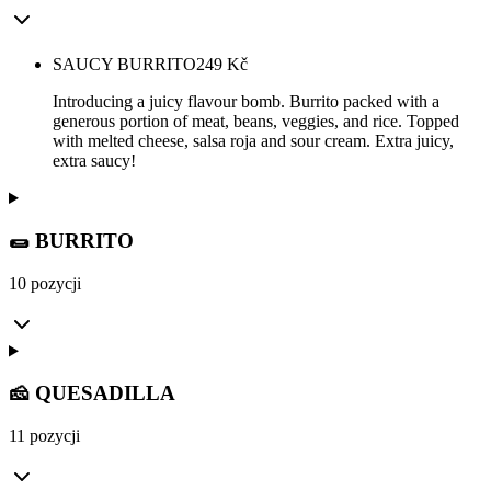
SAUCY BURRITO
249
Kč
Introducing a juicy flavour bomb. Burrito packed with a
generous portion of meat, beans, veggies, and rice. Topped
with melted cheese, salsa roja and sour cream. Extra juicy,
extra saucy!
🌯 BURRITO
10 pozycji
🧀 QUESADILLA
11 pozycji