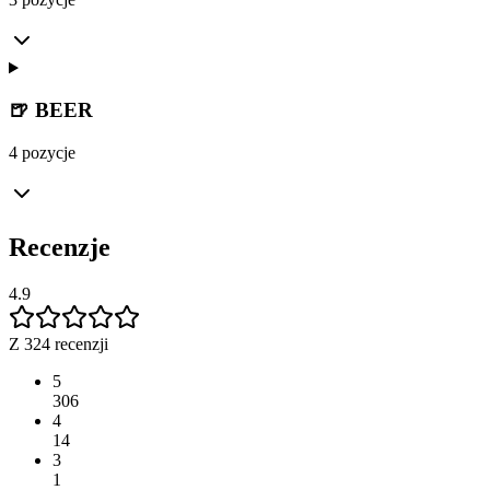
🍺 BEER
4 pozycje
Recenzje
4.9
Z 324 recenzji
5
306
4
14
3
1