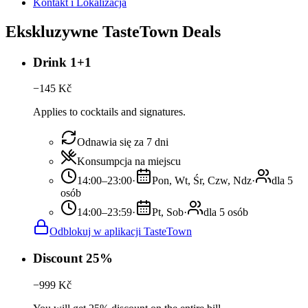
Kontakt i Lokalizacja
Ekskluzywne TasteTown Deals
Drink 1+1
−
145
Kč
Applies to cocktails and signatures.
Odnawia się za 7 dni
Konsumpcja na miejscu
14:00–23:00
·
Pon, Wt, Śr, Czw, Ndz
·
dla 5
osób
14:00–23:59
·
Pt, Sob
·
dla 5 osób
Odblokuj w aplikacji TasteTown
Discount 25%
−
999
Kč