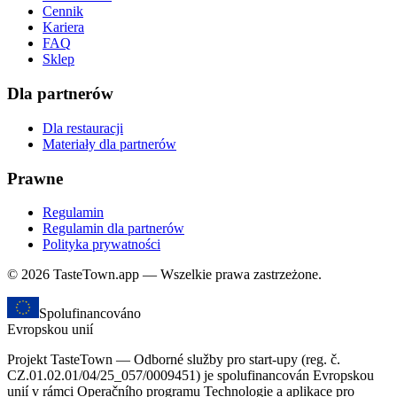
Cennik
Kariera
FAQ
Sklep
Dla partnerów
Dla restauracji
Materiały dla partnerów
Prawne
Regulamin
Regulamin dla partnerów
Polityka prywatności
© 2026 TasteTown.app — Wszelkie prawa zastrzeżone.
Spolufinancováno
Evropskou unií
Projekt TasteTown — Odborné služby pro start-upy (reg. č.
CZ.01.02.01/04/25_057/0009451) je spolufinancován Evropskou
unií v rámci Operačního programu Technologie a aplikace pro