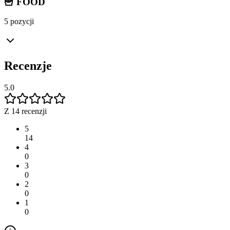
🍟 FOOD
5 pozycji
Recenzje
5.0
Z 14 recenzji
5
14
4
0
3
0
2
0
1
0