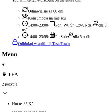
You will get 25% discount on the entire bill.
Odnawia się za 60 dni
Konsumpcja na miejscu
14:00–23:00
·
Pon, Wt, Śr, Czw, Ndz
·
dla 5
osób
14:00–23:59
·
Pt, Sob
·
dla 5 osób
Odblokuj w aplikacji TasteTown
Menu
🍵 TEA
2 pozycje
Hot tea
85
Kč