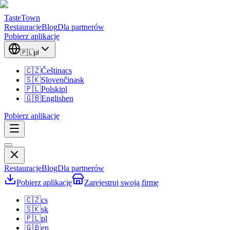
TasteTown
Restauracje
Blog
Dla partnerów
Pobierz aplikację
🇵🇱
pl
🇨🇿
Čeština
cs
🇸🇰
Slovenčina
sk
🇵🇱
Polski
pl
🇬🇧
English
en
Pobierz aplikację
Restauracje
Blog
Dla partnerów
Pobierz aplikację
Zarejestruj swoją firmę
🇨🇿
cs
🇸🇰
sk
🇵🇱
pl
🇬🇧
en