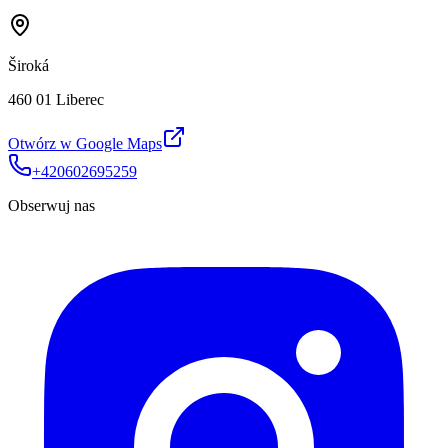
Široká
460 01 Liberec
Otwórz w Google Maps
+420602695259
Obserwuj nas