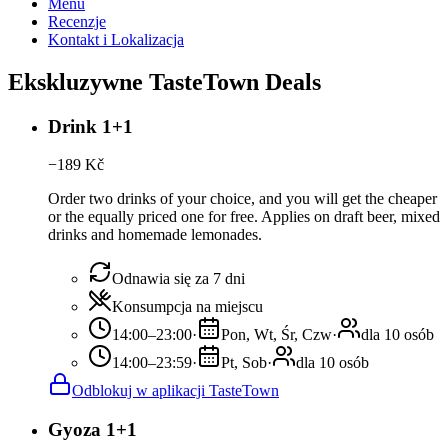
Menu
Recenzje
Kontakt i Lokalizacja
Ekskluzywne TasteTown Deals
Drink 1+1
−
189
Kč
Order two drinks of your choice, and you will get the cheaper
or the equally priced one for free. Applies on draft beer, mixed
drinks and homemade lemonades.
Odnawia się za 7 dni
Konsumpcja na miejscu
14:00–23:00
·
Pon, Wt, Śr, Czw
·
dla 10 osób
14:00–23:59
·
Pt, Sob
·
dla 10 osób
Odblokuj w aplikacji TasteTown
Gyoza 1+1