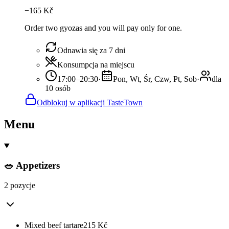
−
165
Kč
Order two gyozas and you will pay only for one.
Odnawia się za 7 dni
Konsumpcja na miejscu
17:00–20:30
·
Pon, Wt, Śr, Czw, Pt, Sob
·
dla
10 osób
Odblokuj w aplikacji TasteTown
Menu
🥗 Appetizers
2 pozycje
Mixed beef tartare
215
Kč