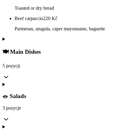
Toasted or dry bread
Beef carpaccio
220
Kč
Parmesan, arugula, caper mayonnaise, baguette
🍽️ Main Dishes
5 pozycji
🥗 Salads
3 pozycje