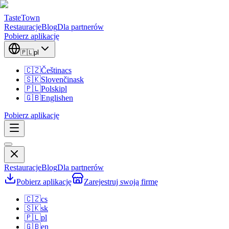
TasteTown
Restauracje
Blog
Dla partnerów
Pobierz aplikację
🇵🇱
pl
🇨🇿
Čeština
cs
🇸🇰
Slovenčina
sk
🇵🇱
Polski
pl
🇬🇧
English
en
Pobierz aplikację
Restauracje
Blog
Dla partnerów
Pobierz aplikację
Zarejestruj swoją firmę
🇨🇿
cs
🇸🇰
sk
🇵🇱
pl
🇬🇧
en