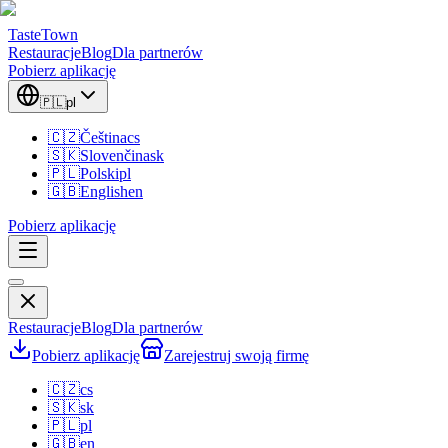
TasteTown
Restauracje
Blog
Dla partnerów
Pobierz aplikację
🇵🇱
pl
🇨🇿
Čeština
cs
🇸🇰
Slovenčina
sk
🇵🇱
Polski
pl
🇬🇧
English
en
Pobierz aplikację
Restauracje
Blog
Dla partnerów
Pobierz aplikację
Zarejestruj swoją firmę
🇨🇿
cs
🇸🇰
sk
🇵🇱
pl
🇬🇧
en