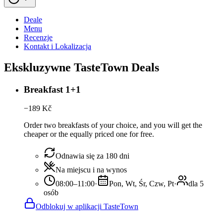
Deale
Menu
Recenzje
Kontakt i Lokalizacja
Ekskluzywne TasteTown Deals
Breakfast 1+1
−
189
Kč
Order two breakfasts of your choice, and you will get the
cheaper or the equally priced one for free.
Odnawia się za 180 dni
Na miejscu i na wynos
08:00–11:00
·
Pon, Wt, Śr, Czw, Pt
·
dla 5
osób
Odblokuj w aplikacji TasteTown