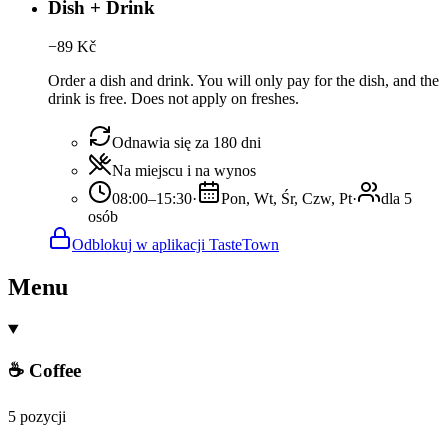
Dish + Drink
−
89
Kč
Order a dish and drink. You will only pay for the dish, and the
drink is free. Does not apply on freshes.
Odnawia się za 180 dni
Na miejscu i na wynos
08:00–15:30
·
Pon, Wt, Śr, Czw, Pt
·
dla 5
osób
Odblokuj w aplikacji TasteTown
Menu
☕ Coffee
5 pozycji