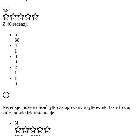
4.9
Z 40 recenzji
5
38
4
1
3
0
2
1
1
0
Recenzję może napisać tylko zalogowany użytkownik TasteTown,
który odwiedził restaurację.
N