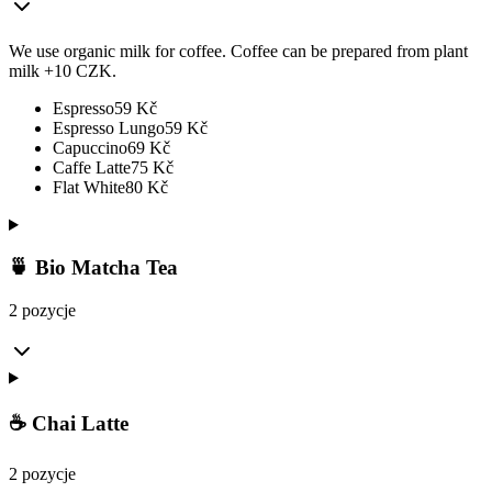
We use organic milk for coffee. Coffee can be prepared from plant
milk +10 CZK.
Espresso
59
Kč
Espresso Lungo
59
Kč
Capuccino
69
Kč
Caffe Latte
75
Kč
Flat White
80
Kč
🍵 Bio Matcha Tea
2 pozycje
☕ Chai Latte
2 pozycje