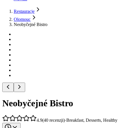
Restauracje
Olomouc
Neobyčejné Bistro
Neobyčejné Bistro
4.9
(
40
recenzji
)
·
Breakfast, Desserts, Healthy