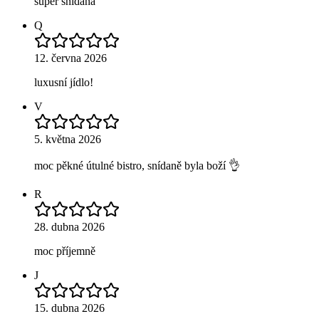
super snídaňa
Q
12. června 2026
luxusní jídlo!
V
5. května 2026
moc pěkné útulné bistro, snídaně byla boží 👌
R
28. dubna 2026
moc příjemně
J
15. dubna 2026