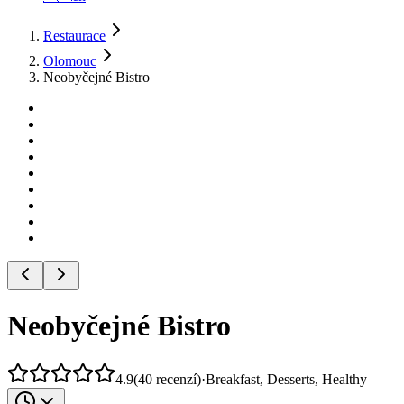
Restaurace
Olomouc
Neobyčejné Bistro
Neobyčejné Bistro
4.9
(
40
recenzí
)
·
Breakfast, Desserts, Healthy