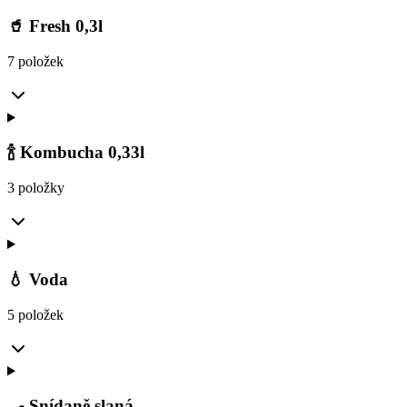
🥤 Fresh 0,3l
7 položek
🍾 Kombucha 0,33l
3 položky
💧 Voda
5 položek
🍳 Snídaně slaná