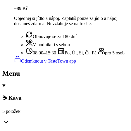
−
89
Kč
Objednej si jídlo a nápoj. Zaplatíš pouze za jídlo a nápoj
dostaneš zdarma. Nevztahuje se na freshe.
Obnovuje se za 180 dní
V podniku i s sebou
08:00–15:30
·
Po, Út, St, Čt, Pá
·
pro 5 osob
Odemknout v TasteTown app
Menu
☕ Káva
5 položek