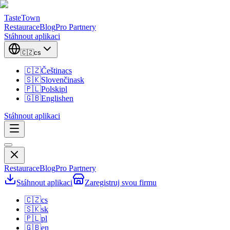
TasteTown
Restaurace
Blog
Pro Partnery
Stáhnout aplikaci
🇨🇿
cs
🇨🇿
Čeština
cs
🇸🇰
Slovenčina
sk
🇵🇱
Polski
pl
🇬🇧
English
en
Stáhnout aplikaci
Restaurace
Blog
Pro Partnery
Stáhnout aplikaci
Zaregistruj svou firmu
🇨🇿
cs
🇸🇰
sk
🇵🇱
pl
🇬🇧
en