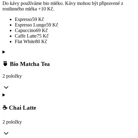
Do kávy používáme bio mléko. Kávy mohou být připravené z
rostlinného mléka +10 Kč.
Espresso
59
Kč
Espresso Lungo
59
Kč
Capuccino
69
Kč
Caffe Latte
75
Kč
Flat White
80
Kč
🍵 Bio Matcha Tea
2 položky
☕ Chai Latte
2 položky