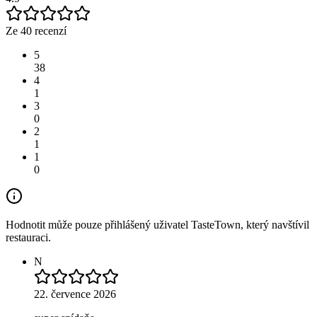
Ze 40 recenzí
5
38
4
1
3
0
2
1
1
0
Hodnotit může pouze přihlášený uživatel TasteTown, který navštívil
restauraci.
N
22. července 2026