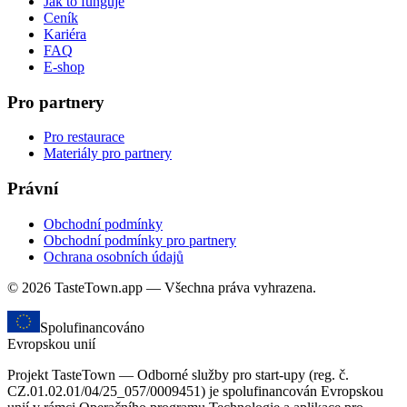
Jak to funguje
Ceník
Kariéra
FAQ
E-shop
Pro partnery
Pro restaurace
Materiály pro partnery
Právní
Obchodní podmínky
Obchodní podmínky pro partnery
Ochrana osobních údajů
© 2026 TasteTown.app — Všechna práva vyhrazena.
Spolufinancováno
Evropskou unií
Projekt TasteTown — Odborné služby pro start-upy (reg. č.
CZ.01.02.01/04/25_057/0009451) je spolufinancován Evropskou