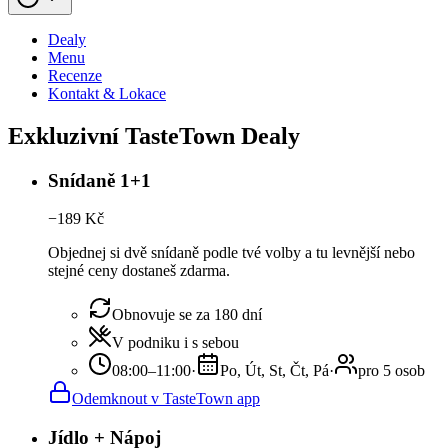
Dealy
Menu
Recenze
Kontakt & Lokace
Exkluzivní TasteTown Dealy
Snídaně 1+1
−
189
Kč
Objednej si dvě snídaně podle tvé volby a tu levnější nebo
stejné ceny dostaneš zdarma.
Obnovuje se za 180 dní
V podniku i s sebou
08:00–11:00
·
Po, Út, St, Čt, Pá
·
pro 5 osob
Odemknout v TasteTown app
Jídlo + Nápoj