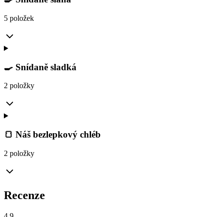
5 položek
🍳 Snídaně sladká
2 položky
🍞 Náš bezlepkový chléb
2 položky
Recenze
4.9