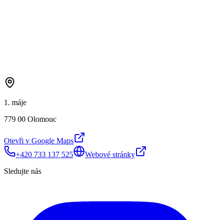
1. máje
779 00 Olomouc
Otevři v Google Maps
+420 733 137 525
Webové stránky
Sledujte nás