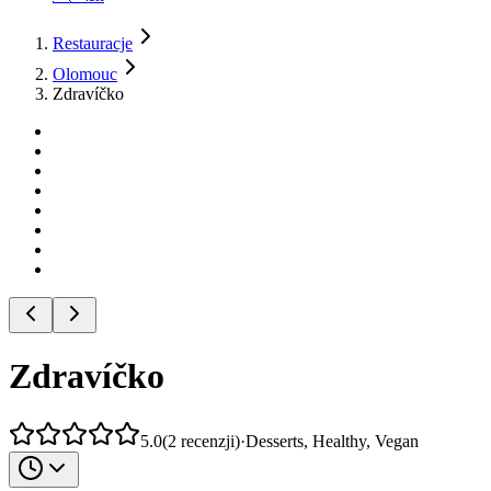
Restauracje
Olomouc
Zdravíčko
Zdravíčko
5.0
(
2
recenzji
)
·
Desserts, Healthy, Vegan