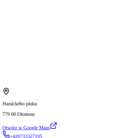
Hanáckého pluku
779 00 Olomouc
Otwórz w Google Maps
+420733327195