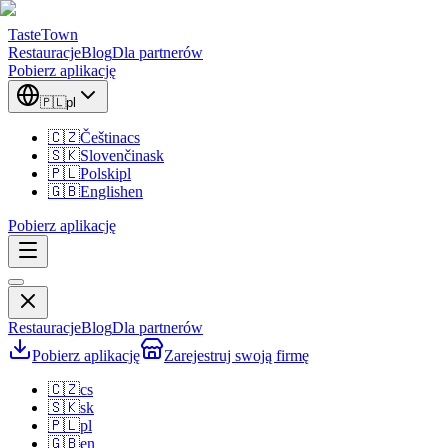
TasteTown
Restauracje
Blog
Dla partnerów
Pobierz aplikację
🇵🇱
pl
🇨🇿
Čeština
cs
🇸🇰
Slovenčina
sk
🇵🇱
Polski
pl
🇬🇧
English
en
Pobierz aplikację
Restauracje
Blog
Dla partnerów
Pobierz aplikację
Zarejestruj swoją firmę
🇨🇿
cs
🇸🇰
sk
🇵🇱
pl
🇬🇧
en