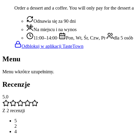
Order a dessert and a coffee. You will only pay for the dessert an
Odnawia się za 90 dni
Na miejscu i na wynos
11:00–14:00
·
Pon, Wt, Śr, Czw, Pt
·
dla 5 osób
Odblokuj w aplikacji TasteTown
Menu
Menu wkrótce uzupełnimy.
Recenzje
5.0
Z 2 recenzji
5
2
4