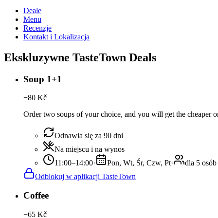
Deale
Menu
Recenzje
Kontakt i Lokalizacja
Ekskluzywne TasteTown Deals
Soup 1+1
−
80
Kč
Order two soups of your choice, and you will get the cheaper or 
Odnawia się za 90 dni
Na miejscu i na wynos
11:00–14:00
·
Pon, Wt, Śr, Czw, Pt
·
dla 5 osób
Odblokuj w aplikacji TasteTown
Coffee
−
65
Kč