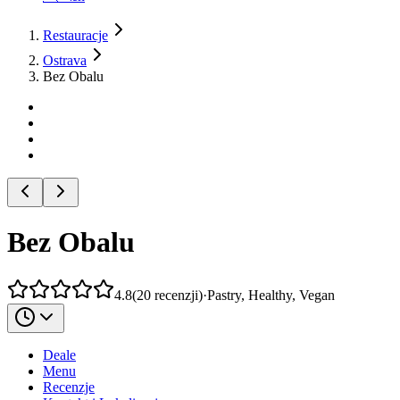
Restauracje
Ostrava
Bez Obalu
Bez Obalu
4.8
(
20
recenzji
)
·
Pastry, Healthy, Vegan
Deale
Menu
Recenzje