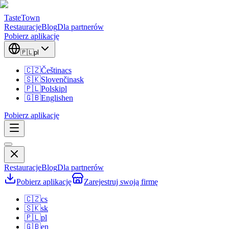
TasteTown
Restauracje
Blog
Dla partnerów
Pobierz aplikację
🇵🇱
pl
🇨🇿
Čeština
cs
🇸🇰
Slovenčina
sk
🇵🇱
Polski
pl
🇬🇧
English
en
Pobierz aplikację
Restauracje
Blog
Dla partnerów
Pobierz aplikację
Zarejestruj swoją firmę
🇨🇿
cs
🇸🇰
sk
🇵🇱
pl
🇬🇧
en