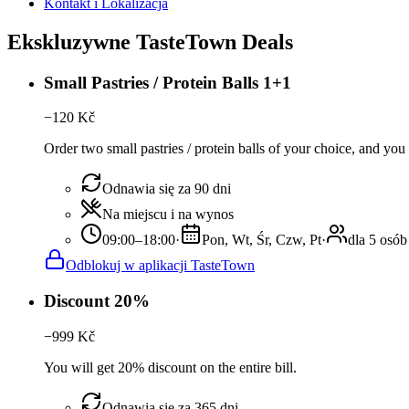
Kontakt i Lokalizacja
Ekskluzywne TasteTown Deals
Small Pastries / Protein Balls 1+1
−
120
Kč
Order two small pastries / protein balls of your choice, and you 
Odnawia się za 90 dni
Na miejscu i na wynos
09:00–18:00
·
Pon, Wt, Śr, Czw, Pt
·
dla 5 osób
Odblokuj w aplikacji TasteTown
Discount 20%
−
999
Kč
You will get 20% discount on the entire bill.
Odnawia się za 365 dni