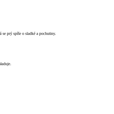
 se prý spíše o sladké a pochutiny.
ładuje.