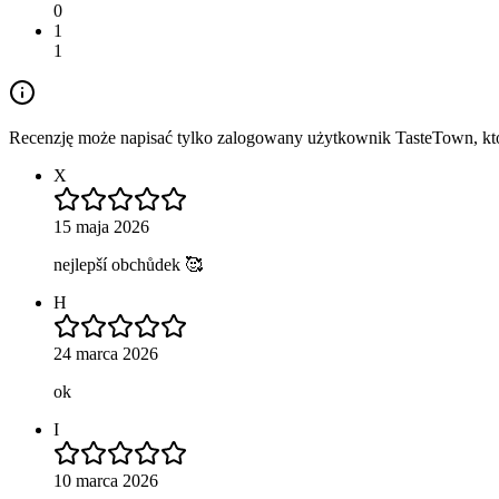
0
1
1
Recenzję może napisać tylko zalogowany użytkownik TasteTown, któr
X
15 maja 2026
nejlepší obchůdek 🥰
H
24 marca 2026
ok
I
10 marca 2026