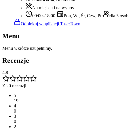
Na miejscu i na wynos
09:00–18:00
·
Pon, Wt, Śr, Czw, Pt
·
dla 5 osób
Odblokuj w aplikacji TasteTown
Menu
Menu wkrótce uzupełnimy.
Recenzje
4.8
Z 20 recenzji
5
19
4
0
3
0
2