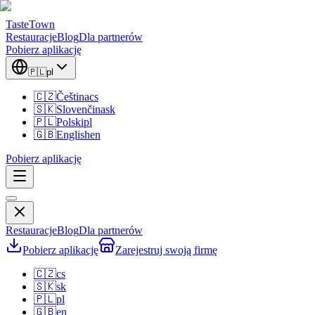
TasteTown
Restauracje
Blog
Dla partnerów
Pobierz aplikację
🇵🇱
pl
🇨🇿
Čeština
cs
🇸🇰
Slovenčina
sk
🇵🇱
Polski
pl
🇬🇧
English
en
Pobierz aplikację
Restauracje
Blog
Dla partnerów
Pobierz aplikację
Zarejestruj swoją firmę
🇨🇿
cs
🇸🇰
sk
🇵🇱
pl
🇬🇧
en