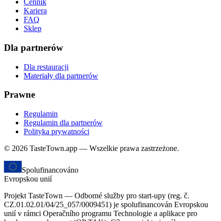
Cennik
Kariera
FAQ
Sklep
Dla partnerów
Dla restauracji
Materiały dla partnerów
Prawne
Regulamin
Regulamin dla partnerów
Polityka prywatności
© 2026 TasteTown.app — Wszelkie prawa zastrzeżone.
Spolufinancováno
Evropskou unií
Projekt TasteTown — Odborné služby pro start-upy (reg. č.
CZ.01.02.01/04/25_057/0009451) je spolufinancován Evropskou
unií v rámci Operačního programu Technologie a aplikace pro