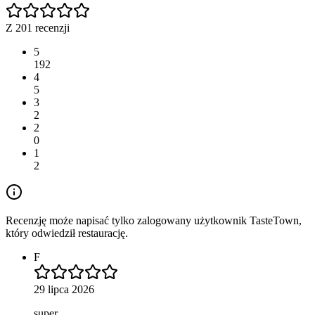
Z 201 recenzji
5
192
4
5
3
2
2
0
1
2
Recenzję może napisać tylko zalogowany użytkownik TasteTown,
który odwiedził restaurację.
F
29 lipca 2026
super