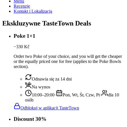
Menu
Recenzje
Kontakt i Lokalizacja
Ekskluzywne TasteTown Deals
Poke 1+1
−
330
Kč
Order two Poke of your choice, and you will get the cheaper
or the equally priced one for free (applies to the Poke Bowls
section).
Odnawia się za 14 dni
Na wynos
10:00–20:00
·
Pon, Wt, Śr, Czw, Pt
·
dla 10
osób
Odblokuj w aplikacji TasteTown
Discount 30%