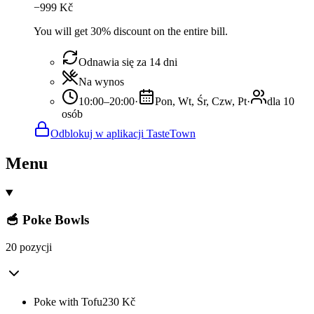
−
999
Kč
You will get 30% discount on the entire bill.
Odnawia się za 14 dni
Na wynos
10:00–20:00
·
Pon, Wt, Śr, Czw, Pt
·
dla 10
osób
Odblokuj w aplikacji TasteTown
Menu
🥣 Poke Bowls
20 pozycji
Poke with Tofu
230
Kč