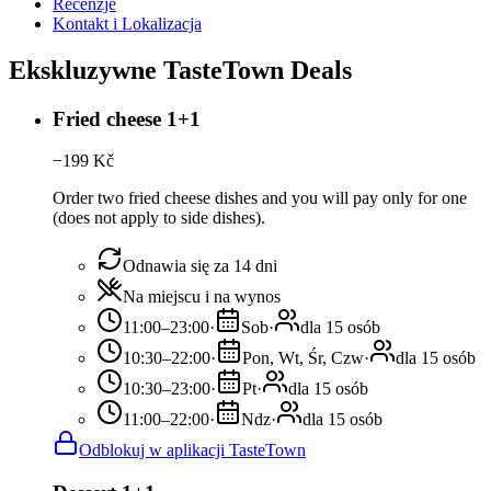
Recenzje
Kontakt i Lokalizacja
Ekskluzywne TasteTown Deals
Fried cheese 1+1
−
199
Kč
Order two fried cheese dishes and you will pay only for one
(does not apply to side dishes).
Odnawia się za 14 dni
Na miejscu i na wynos
11:00–23:00
·
Sob
·
dla 15 osób
10:30–22:00
·
Pon, Wt, Śr, Czw
·
dla 15 osób
10:30–23:00
·
Pt
·
dla 15 osób
11:00–22:00
·
Ndz
·
dla 15 osób
Odblokuj w aplikacji TasteTown