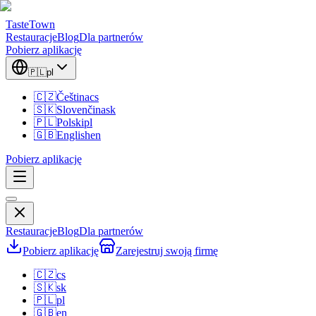
TasteTown
Restauracje
Blog
Dla partnerów
Pobierz aplikację
🇵🇱
pl
🇨🇿
Čeština
cs
🇸🇰
Slovenčina
sk
🇵🇱
Polski
pl
🇬🇧
English
en
Pobierz aplikację
Restauracje
Blog
Dla partnerów
Pobierz aplikację
Zarejestruj swoją firmę
🇨🇿
cs
🇸🇰
sk
🇵🇱
pl
🇬🇧
en