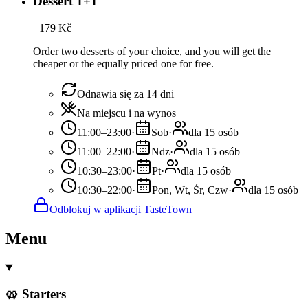
Dessert 1+1
−
179
Kč
Order two desserts of your choice, and you will get the
cheaper or the equally priced one for free.
Odnawia się za 14 dni
Na miejscu i na wynos
11:00–23:00
·
Sob
·
dla 15 osób
11:00–22:00
·
Ndz
·
dla 15 osób
10:30–23:00
·
Pt
·
dla 15 osób
10:30–22:00
·
Pon, Wt, Śr, Czw
·
dla 15 osób
Odblokuj w aplikacji TasteTown
Menu
🥨 Starters