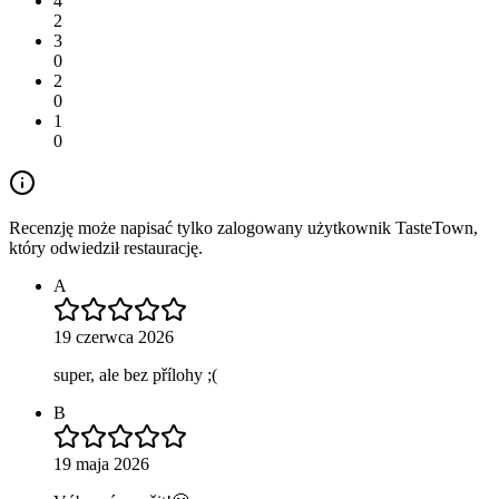
4
2
3
0
2
0
1
0
Recenzję może napisać tylko zalogowany użytkownik TasteTown,
który odwiedził restaurację.
A
19 czerwca 2026
super, ale bez přílohy ;(
B
19 maja 2026