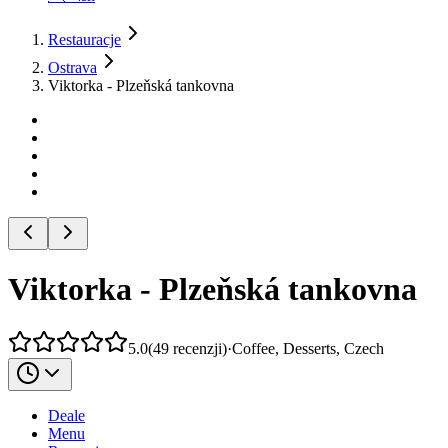
Restauracje
Ostrava
Viktorka - Plzeňská tankovna
Viktorka - Plzeňská tankovna
5.0
(
49
recenzji
)
·
Coffee, Desserts, Czech
Deale
Menu