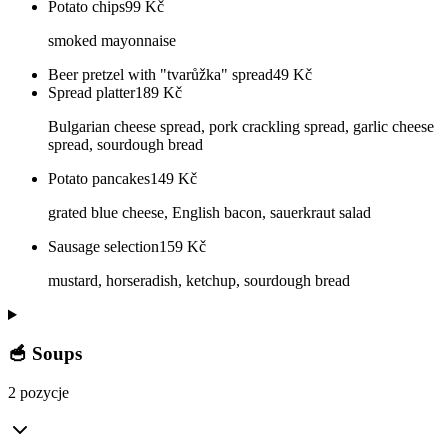
Potato chips
99
Kč
smoked mayonnaise
Beer pretzel with "tvarůžka" spread
49
Kč
Spread platter
189
Kč
Bulgarian cheese spread, pork crackling spread, garlic cheese
spread, sourdough bread
Potato pancakes
149
Kč
grated blue cheese, English bacon, sauerkraut salad
Sausage selection
159
Kč
mustard, horseradish, ketchup, sourdough bread
🥣 Soups
2 pozycje