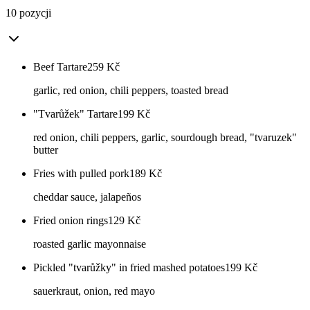
10 pozycji
Beef Tartare
259
Kč
garlic, red onion, chili peppers, toasted bread
"Tvarůžek" Tartare
199
Kč
red onion, chili peppers, garlic, sourdough bread, "tvaruzek"
butter
Fries with pulled pork
189
Kč
cheddar sauce, jalapeños
Fried onion rings
129
Kč
roasted garlic mayonnaise
Pickled "tvarůžky" in fried mashed potatoes
199
Kč
sauerkraut, onion, red mayo