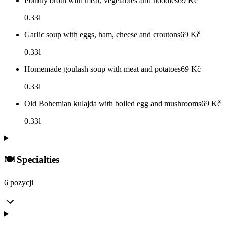
Poultry broth with meat, vegetables and noodles
69
Kč
0.33l
Garlic soup with eggs, ham, cheese and croutons
69
Kč
0.33l
Homemade goulash soup with meat and potatoes
69
Kč
0.33l
Old Bohemian kulajda with boiled egg and mushrooms
69
Kč
0.33l
🍽️ Specialties
6 pozycji