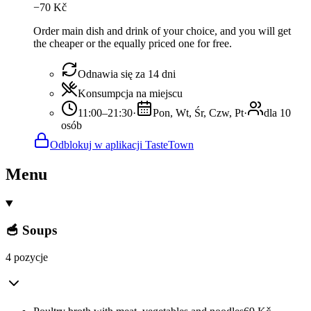
−
70
Kč
Order main dish and drink of your choice, and you will get
the cheaper or the equally priced one for free.
Odnawia się za 14 dni
Konsumpcja na miejscu
11:00–21:30
·
Pon, Wt, Śr, Czw, Pt
·
dla 10
osób
Odblokuj w aplikacji TasteTown
Menu
🥣 Soups
4 pozycje