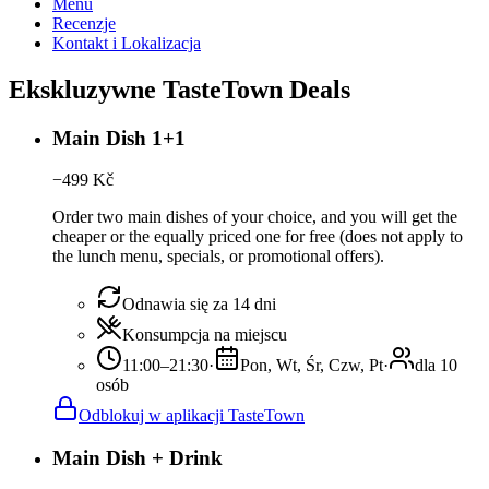
Menu
Recenzje
Kontakt i Lokalizacja
Ekskluzywne TasteTown Deals
Main Dish 1+1
−
499
Kč
Order two main dishes of your choice, and you will get the
cheaper or the equally priced one for free (does not apply to
the lunch menu, specials, or promotional offers).
Odnawia się za 14 dni
Konsumpcja na miejscu
11:00–21:30
·
Pon, Wt, Śr, Czw, Pt
·
dla 10
osób
Odblokuj w aplikacji TasteTown
Main Dish + Drink