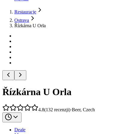
Restauracje
Ostrava
Řízkárna U Orla
Řízkárna U Orla
4.8
(
132
recenzji
)
·
Beer, Czech
Deale