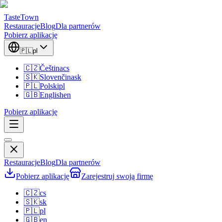
TasteTown
Restauracje
Blog
Dla partnerów
Pobierz aplikację
🇵🇱
pl
🇨🇿
Čeština
cs
🇸🇰
Slovenčina
sk
🇵🇱
Polski
pl
🇬🇧
English
en
Pobierz aplikację
Restauracje
Blog
Dla partnerów
Pobierz aplikację
Zarejestruj swoją firmę
🇨🇿
cs
🇸🇰
sk
🇵🇱
pl
🇬🇧
en