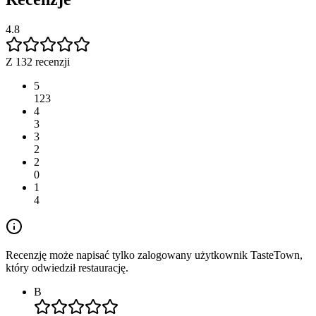
4.8
Z 132 recenzji
5
123
4
3
3
2
2
0
1
4
Recenzję może napisać tylko zalogowany użytkownik TasteTown,
który odwiedził restaurację.
B