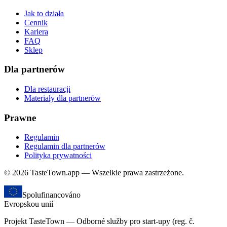
Jak to działa
Cennik
Kariera
FAQ
Sklep
Dla partnerów
Dla restauracji
Materiały dla partnerów
Prawne
Regulamin
Regulamin dla partnerów
Polityka prywatności
© 2026 TasteTown.app — Wszelkie prawa zastrzeżone.
Spolufinancováno
Evropskou unií
Projekt TasteTown — Odborné služby pro start-upy (reg. č.