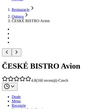
Restauracje
Ostrava
ČESKÉ BISTRO Avion
ČESKÉ BISTRO Avion
4.8
(
160
recenzji
)
·
Czech
Deale
Menu
Recenzje