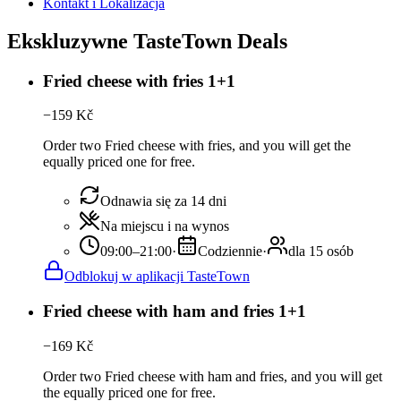
Kontakt i Lokalizacja
Ekskluzywne TasteTown Deals
Fried cheese with fries 1+1
−
159
Kč
Order two Fried cheese with fries, and you will get the
equally priced one for free.
Odnawia się za 14 dni
Na miejscu i na wynos
09:00–21:00
·
Codziennie
·
dla 15 osób
Odblokuj w aplikacji TasteTown
Fried cheese with ham and fries 1+1
−
169
Kč
Order two Fried cheese with ham and fries, and you will get
the equally priced one for free.