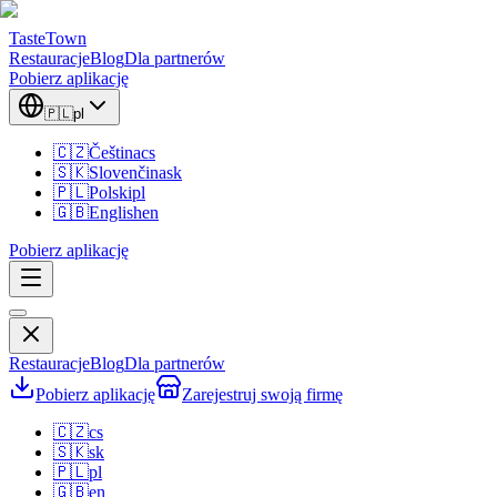
TasteTown
Restauracje
Blog
Dla partnerów
Pobierz aplikację
🇵🇱
pl
🇨🇿
Čeština
cs
🇸🇰
Slovenčina
sk
🇵🇱
Polski
pl
🇬🇧
English
en
Pobierz aplikację
Restauracje
Blog
Dla partnerów
Pobierz aplikację
Zarejestruj swoją firmę
🇨🇿
cs
🇸🇰
sk
🇵🇱
pl
🇬🇧
en