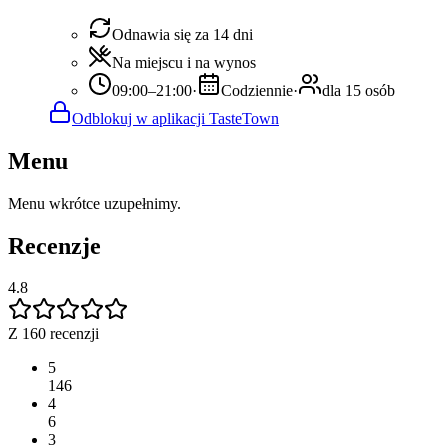
Odnawia się za 14 dni
Na miejscu i na wynos
09:00–21:00
·
Codziennie
·
dla 15 osób
Odblokuj w aplikacji TasteTown
Menu
Menu wkrótce uzupełnimy.
Recenzje
4.8
Z 160 recenzji
5
146
4
6
3