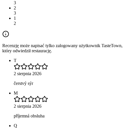
3
2
3
1
2
Recenzję może napisać tylko zalogowany użytkownik TasteTown,
który odwiedził restaurację.
T
2 sierpnia 2026
čerstvý sýr
M
2 sierpnia 2026
příjemná obsluha
Q