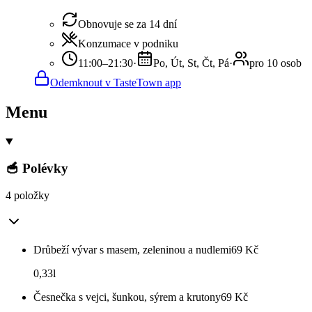
Obnovuje se za 14 dní
Konzumace v podniku
11:00–21:30
·
Po, Út, St, Čt, Pá
·
pro 10 osob
Odemknout v TasteTown app
Menu
🥣 Polévky
4 položky
Drůbeží vývar s masem, zeleninou a nudlemi
69
Kč
0,33l
Česnečka s vejci, šunkou, sýrem a krutony
69
Kč