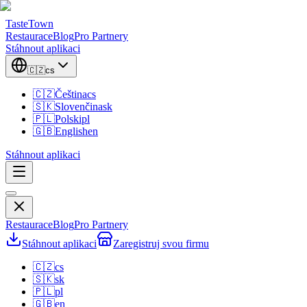
TasteTown
Restaurace
Blog
Pro Partnery
Stáhnout aplikaci
🇨🇿
cs
🇨🇿
Čeština
cs
🇸🇰
Slovenčina
sk
🇵🇱
Polski
pl
🇬🇧
English
en
Stáhnout aplikaci
Restaurace
Blog
Pro Partnery
Stáhnout aplikaci
Zaregistruj svou firmu
🇨🇿
cs
🇸🇰
sk
🇵🇱
pl
🇬🇧
en