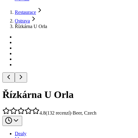
Restaurace
Ostrava
Řízkárna U Orla
Řízkárna U Orla
4.8
(
132
recenzí
)
·
Beer, Czech
Dealy