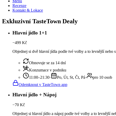
Menu
Recenze
Kontakt & Lokace
Exkluzivní TasteTown Dealy
Hlavní jídlo 1+1
−
499
Kč
Objednej si dvě hlavní jídla podle tvé volby a to levnější nebo
Obnovuje se za 14 dní
Konzumace v podniku
11:00–21:30
·
Po, Út, St, Čt, Pá
·
pro 10 osob
Odemknout v TasteTown app
Hlavní jídlo + Nápoj
−
70
Kč
Objednej si hlavní jídlo a nápoj podle tvé volby a to levnější n