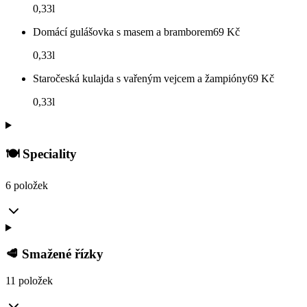
0,33l
Domácí gulášovka s masem a bramborem
69
Kč
0,33l
Staročeská kulajda s vařeným vejcem a žampióny
69
Kč
0,33l
🍽️ Speciality
6 položek
🥩 Smažené řízky
11 položek