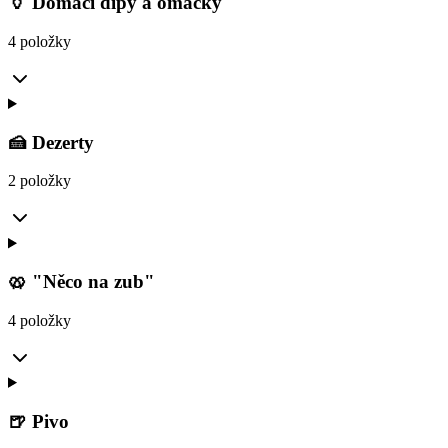
🏺 Domácí dipy a omáčky
4 položky
🍰 Dezerty
2 položky
🥨 "Něco na zub"
4 položky
🍺 Pivo