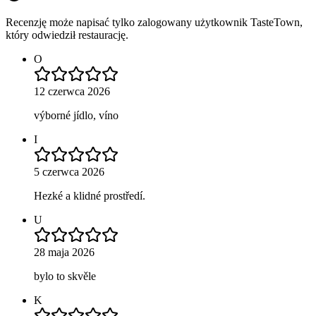
Recenzję może napisać tylko zalogowany użytkownik TasteTown,
który odwiedził restaurację.
O
12 czerwca 2026
výborné jídlo, víno
I
5 czerwca 2026
Hezké a klidné prostředí.
U
28 maja 2026
bylo to skvěle
K