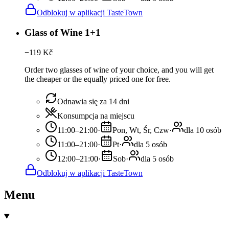
Odblokuj w aplikacji TasteTown
Glass of Wine 1+1
−
119
Kč
Order two glasses of wine of your choice, and you will get
the cheaper or the equally priced one for free.
Odnawia się za 14 dni
Konsumpcja na miejscu
11:00–21:00
·
Pon, Wt, Śr, Czw
·
dla 10 osób
11:00–21:00
·
Pt
·
dla 5 osób
12:00–21:00
·
Sob
·
dla 5 osób
Odblokuj w aplikacji TasteTown
Menu