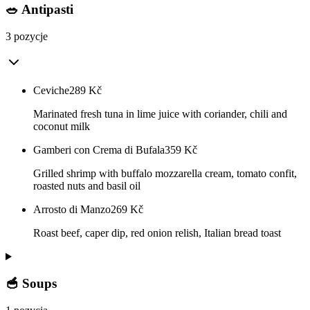
🥗 Antipasti
3 pozycje
Ceviche
289
Kč
Marinated fresh tuna in lime juice with coriander, chili and
coconut milk
Gamberi con Crema di Bufala
359
Kč
Grilled shrimp with buffalo mozzarella cream, tomato confit,
roasted nuts and basil oil
Arrosto di Manzo
269
Kč
Roast beef, caper dip, red onion relish, Italian bread toast
🥣 Soups