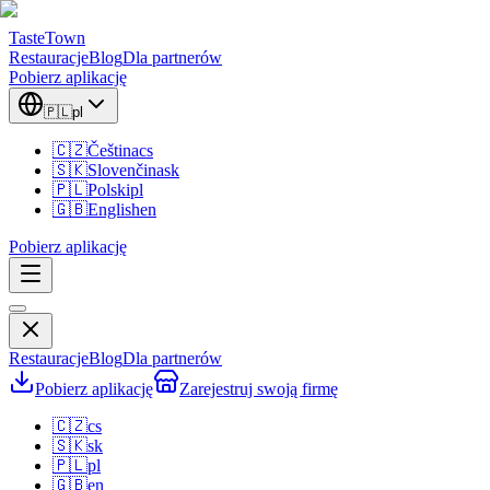
TasteTown
Restauracje
Blog
Dla partnerów
Pobierz aplikację
🇵🇱
pl
🇨🇿
Čeština
cs
🇸🇰
Slovenčina
sk
🇵🇱
Polski
pl
🇬🇧
English
en
Pobierz aplikację
Restauracje
Blog
Dla partnerów
Pobierz aplikację
Zarejestruj swoją firmę
🇨🇿
cs
🇸🇰
sk
🇵🇱
pl
🇬🇧
en