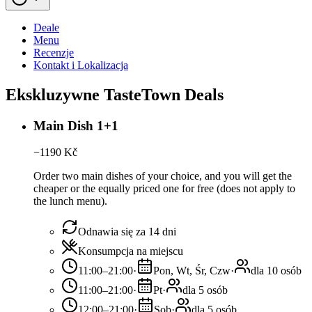
Deale
Menu
Recenzje
Kontakt i Lokalizacja
Ekskluzywne TasteTown Deals
Main Dish 1+1
−
1190
Kč
Order two main dishes of your choice, and you will get the
cheaper or the equally priced one for free (does not apply to
the lunch menu).
Odnawia się za 14 dni
Konsumpcja na miejscu
11:00–21:00
·
Pon, Wt, Śr, Czw
·
dla 10 osób
11:00–21:00
·
Pt
·
dla 5 osób
12:00–21:00
·
Sob
·
dla 5 osób