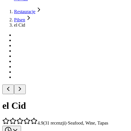
Restauracje
Pilsen
el Cid
el Cid
4.9
(
31
recenzji
)
·
Seafood, Wine, Tapas