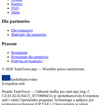
Kariera
FAQ
Sklep
Dla partnerów
Dla restauracji
Materiały dla partnerów
Prawne
Regulamin
Regulamin dla partnerów
Polityka prywatności
© 2026 TasteTown.app — Wszelkie prawa zastrzeżone.
Spolufinancováno
Evropskou unií
Projekt TasteTown — Odborné služby pro start-upy (reg. č.
CZ.01.02.01/04/25_057/0009451) je spolufinancován Evropskou
unií v rámci Operačního programu Technologie a aplikace pro
konkurenceschopnost (OP TAK). Cílem projektu je nákup