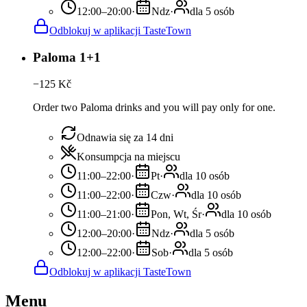
12:00–20:00
·
Ndz
·
dla 5 osób
Odblokuj w aplikacji TasteTown
Paloma 1+1
−
125
Kč
Order two Paloma drinks and you will pay only for one.
Odnawia się za 14 dni
Konsumpcja na miejscu
11:00–22:00
·
Pt
·
dla 10 osób
11:00–22:00
·
Czw
·
dla 10 osób
11:00–21:00
·
Pon, Wt, Śr
·
dla 10 osób
12:00–20:00
·
Ndz
·
dla 5 osób
12:00–22:00
·
Sob
·
dla 5 osób
Odblokuj w aplikacji TasteTown
Menu