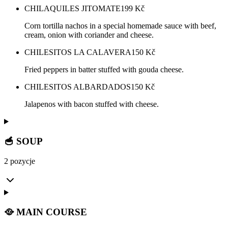
CHILAQUILES JITOMATE
199
Kč
Corn tortilla nachos in a special homemade sauce with beef,
cream, onion with coriander and cheese.
CHILESITOS LA CALAVERA
150
Kč
Fried peppers in batter stuffed with gouda cheese.
CHILESITOS ALBARDADOS
150
Kč
Jalapenos with bacon stuffed with cheese.
🥣 SOUP
2 pozycje
🥘 MAIN COURSE