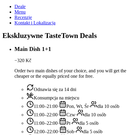
Deale
Menu
Recenzje
Kontakt i Lokalizacja
Ekskluzywne TasteTown Deals
Main Dish 1+1
−
320
Kč
Order two main dishes of your choice, and you will get the
cheaper or the equally priced one for free.
Odnawia się za 14 dni
Konsumpcja na miejscu
11:00–21:00
·
Pon, Wt, Śr
·
dla 10 osób
11:00–22:00
·
Czw
·
dla 10 osób
11:00–22:00
·
Pt
·
dla 5 osób
12:00–22:00
·
Sob
·
dla 5 osób