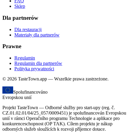
FAQ
Sklep
Dla partnerów
Dla restauracji
Materiały dla partnerów
Prawne
Regulamin
Regulamin dla partnerów
Polityka prywatności
© 2026 TasteTown.app — Wszelkie prawa zastrzeżone.
Spolufinancováno
Evropskou unií
Projekt TasteTown — Odborné služby pro start-upy (reg. č.
CZ.01.02.01/04/25_057/0009451) je spolufinancován Evropskou
unií v rámci Operačního programu Technologie a aplikace pro
konkurenceschopnost (OP TAK). Cílem projektu je nákup
odborných služeb sloužících k rozvoji příjemce dotace.