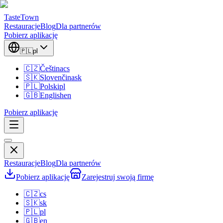
TasteTown
Restauracje
Blog
Dla partnerów
Pobierz aplikację
🇵🇱
pl
🇨🇿
Čeština
cs
🇸🇰
Slovenčina
sk
🇵🇱
Polski
pl
🇬🇧
English
en
Pobierz aplikację
Restauracje
Blog
Dla partnerów
Pobierz aplikację
Zarejestruj swoją firmę
🇨🇿
cs
🇸🇰
sk
🇵🇱
pl
🇬🇧
en