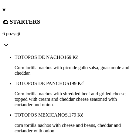
🌮 STARTERS
6 pozycji
TOTOPOS DE NACHO
169
Kč
Corn tortilla nachos with pico de gallo salsa, guacamole and
cheddar.
TOTOPOS DE PANCHOS
199
Kč
Corn tortilla nachos with shredded beef and grilled cheese,
topped with cream and cheddar cheese seasoned with
coriander and onion.
TOTOPOS MEXICANOS.
179
Kč
corn tortilla nachos with cheese and beans, cheddar and
coriander with onion.