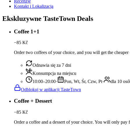
Recenzje
Kontakt i Lokalizacja
Ekskluzywne TasteTown Deals
Coffee 1+1
−
85
Kč
Order two coffees of your choice, and you will get the cheaper o
Odnawia się za 7 dni
Konsumpcja na miejscu
10:00–20:00
·
Pon, Wt, Śr, Czw, Pt
·
dla 10 osó
Odblokuj w aplikacji TasteTown
Coffee + Dessert
−
85
Kč
Order a coffee and a dessert of your choice. You will only pay fo