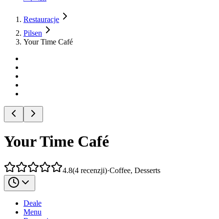
Restauracje
Pilsen
Your Time Café
Your Time Café
4.8
(
4
recenzji
)
·
Coffee, Desserts
Deale
Menu