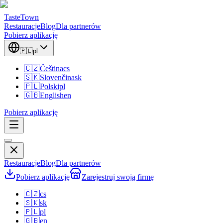
TasteTown
Restauracje
Blog
Dla partnerów
Pobierz aplikację
🇵🇱
pl
🇨🇿
Čeština
cs
🇸🇰
Slovenčina
sk
🇵🇱
Polski
pl
🇬🇧
English
en
Pobierz aplikację
Restauracje
Blog
Dla partnerów
Pobierz aplikację
Zarejestruj swoją firmę
🇨🇿
cs
🇸🇰
sk
🇵🇱
pl
🇬🇧
en