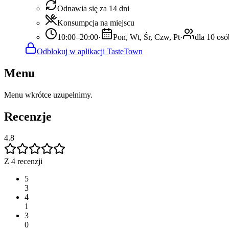
Odnawia się za 14 dni
Konsumpcja na miejscu
10:00–20:00
·
Pon, Wt, Śr, Czw, Pt
·
dla 10 osó
Odblokuj w aplikacji TasteTown
Menu
Menu wkrótce uzupełnimy.
Recenzje
4.8
Z 4 recenzji
5
3
4
1
3
0