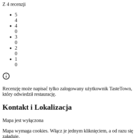
Z 4 recenzji
5
4
4
0
3
0
2
0
1
0
Recenzję może napisać tylko zalogowany użytkownik TasteTown,
który odwiedził restaurację.
Kontakt i Lokalizacja
Mapa jest wyłączona
Mapa wymaga cookies. Włącz je jednym kliknięciem, a od razu się
załaduje.