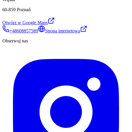
60-859 Poznań
Otwórz w Google Maps
+48608857589
Strona internetowa
Obserwuj nas