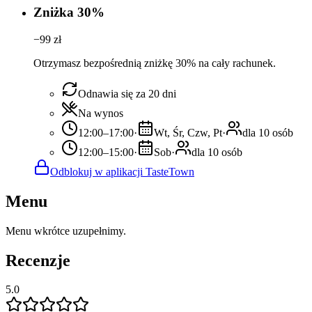
Zniżka 30%
−
99
zł
Otrzymasz bezpośrednią zniżkę 30% na cały rachunek.
Odnawia się za 20 dni
Na wynos
12:00–17:00
·
Wt, Śr, Czw, Pt
·
dla 10 osób
12:00–15:00
·
Sob
·
dla 10 osób
Odblokuj w aplikacji TasteTown
Menu
Menu wkrótce uzupełnimy.
Recenzje
5.0