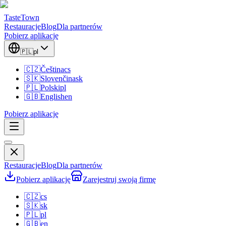
TasteTown
Restauracje
Blog
Dla partnerów
Pobierz aplikację
🇵🇱
pl
🇨🇿
Čeština
cs
🇸🇰
Slovenčina
sk
🇵🇱
Polski
pl
🇬🇧
English
en
Pobierz aplikację
Restauracje
Blog
Dla partnerów
Pobierz aplikację
Zarejestruj swoją firmę
🇨🇿
cs
🇸🇰
sk
🇵🇱
pl
🇬🇧
en