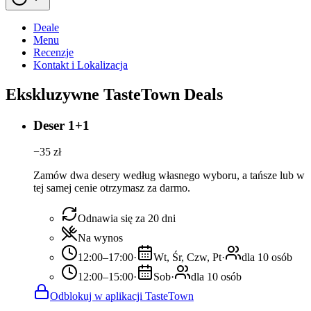
Deale
Menu
Recenzje
Kontakt i Lokalizacja
Ekskluzywne TasteTown Deals
Deser 1+1
−
35
zł
Zamów dwa desery według własnego wyboru, a tańsze lub w
tej samej cenie otrzymasz za darmo.
Odnawia się za 20 dni
Na wynos
12:00–17:00
·
Wt, Śr, Czw, Pt
·
dla 10 osób
12:00–15:00
·
Sob
·
dla 10 osób
Odblokuj w aplikacji TasteTown