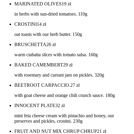
MARINATED OLIVES
19
zł
in herbs with sun-dried tomatoes. 110g
CROSTINI
14
zł
oat toasts with our herb butter. 150g
BRUSCHETTA
26
zł
warm ciabatta slices with tomato salsa. 160g
BAKED CAMEMBERT
29
zł
with rosemary and currant jam on pickles. 320g
BEETROOT CARPACCIO.
27
zł
with goat cheese and orange chili crunch sauce. 180g
INNOCENT PLATE
32
zł
mint feta cheese cream with pistachio and honey, our
preserves and pickles, crostini. 230g
FRUIT AND NUT MIX CHRUP CHRUP
21
zł