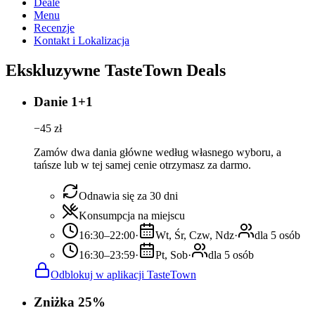
Deale
Menu
Recenzje
Kontakt i Lokalizacja
Ekskluzywne TasteTown Deals
Danie 1+1
−
45
zł
Zamów dwa dania główne według własnego wyboru, a
tańsze lub w tej samej cenie otrzymasz za darmo.
Odnawia się za 30 dni
Konsumpcja na miejscu
16:30–22:00
·
Wt, Śr, Czw, Ndz
·
dla 5 osób
16:30–23:59
·
Pt, Sob
·
dla 5 osób
Odblokuj w aplikacji TasteTown
Zniżka 25%