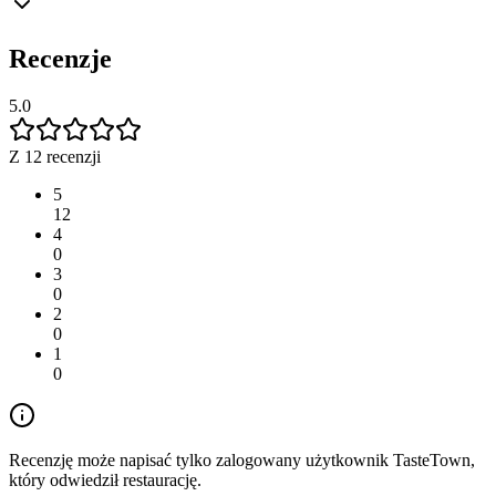
Recenzje
5.0
Z 12 recenzji
5
12
4
0
3
0
2
0
1
0
Recenzję może napisać tylko zalogowany użytkownik TasteTown,
który odwiedził restaurację.