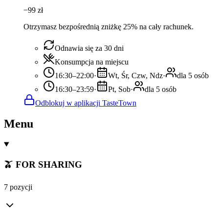
−
99
zł
Otrzymasz bezpośrednią zniżkę 25% na cały rachunek.
Odnawia się za 30 dni
Konsumpcja na miejscu
16:30–22:00
·
Wt, Śr, Czw, Ndz
·
dla 5 osób
16:30–23:59
·
Pt, Sob
·
dla 5 osób
Odblokuj w aplikacji TasteTown
Menu
🫒 FOR SHARING
7 pozycji