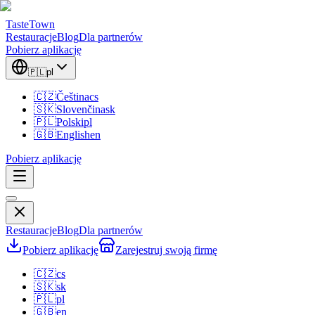
TasteTown
Restauracje
Blog
Dla partnerów
Pobierz aplikację
🇵🇱
pl
🇨🇿
Čeština
cs
🇸🇰
Slovenčina
sk
🇵🇱
Polski
pl
🇬🇧
English
en
Pobierz aplikację
Restauracje
Blog
Dla partnerów
Pobierz aplikację
Zarejestruj swoją firmę
🇨🇿
cs
🇸🇰
sk
🇵🇱
pl
🇬🇧
en