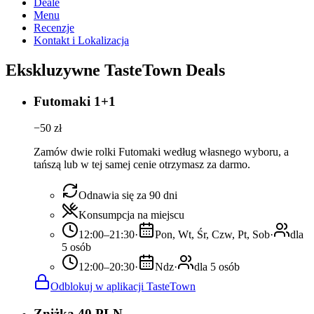
Deale
Menu
Recenzje
Kontakt i Lokalizacja
Ekskluzywne TasteTown Deals
Futomaki 1+1
−
50
zł
Zamów dwie rolki Futomaki według własnego wyboru, a
tańszą lub w tej samej cenie otrzymasz za darmo.
Odnawia się za 90 dni
Konsumpcja na miejscu
12:00–21:30
·
Pon, Wt, Śr, Czw, Pt, Sob
·
dla
5 osób
12:00–20:30
·
Ndz
·
dla 5 osób
Odblokuj w aplikacji TasteTown
Zniżka 40 PLN