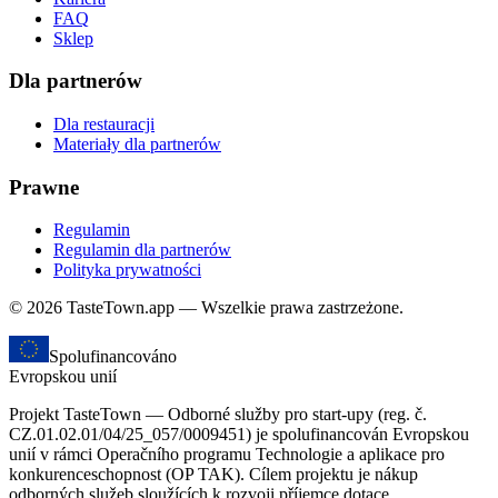
FAQ
Sklep
Dla partnerów
Dla restauracji
Materiały dla partnerów
Prawne
Regulamin
Regulamin dla partnerów
Polityka prywatności
© 2026 TasteTown.app — Wszelkie prawa zastrzeżone.
Spolufinancováno
Evropskou unií
Projekt TasteTown — Odborné služby pro start-upy (reg. č.
CZ.01.02.01/04/25_057/0009451) je spolufinancován Evropskou
unií v rámci Operačního programu Technologie a aplikace pro
konkurenceschopnost (OP TAK). Cílem projektu je nákup
odborných služeb sloužících k rozvoji příjemce dotace.