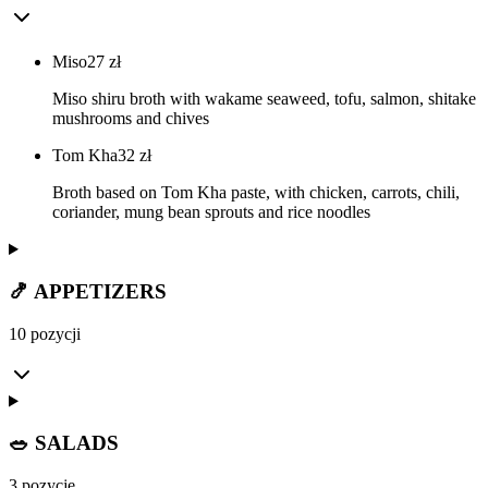
Miso
27
zł
Miso shiru broth with wakame seaweed, tofu, salmon, shitake
mushrooms and chives
Tom Kha
32
zł
Broth based on Tom Kha paste, with chicken, carrots, chili,
coriander, mung bean sprouts and rice noodles
🍤 APPETIZERS
10 pozycji
🥗 SALADS
3 pozycje