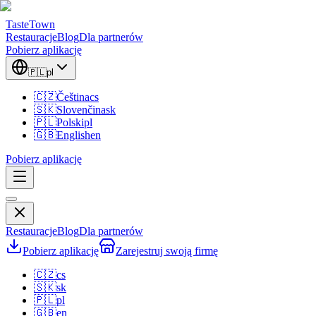
TasteTown
Restauracje
Blog
Dla partnerów
Pobierz aplikację
🇵🇱
pl
🇨🇿
Čeština
cs
🇸🇰
Slovenčina
sk
🇵🇱
Polski
pl
🇬🇧
English
en
Pobierz aplikację
Restauracje
Blog
Dla partnerów
Pobierz aplikację
Zarejestruj swoją firmę
🇨🇿
cs
🇸🇰
sk
🇵🇱
pl
🇬🇧
en