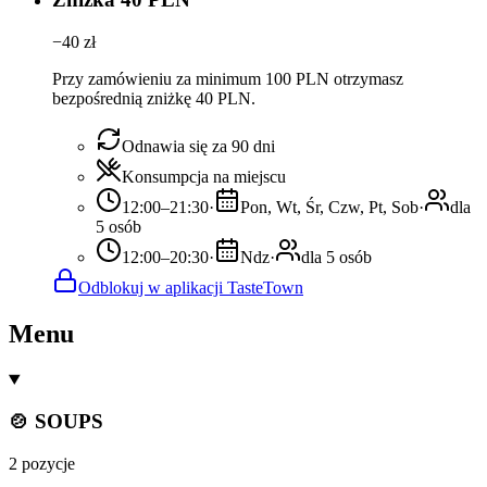
−
40
zł
Przy zamówieniu za minimum 100 PLN otrzymasz
bezpośrednią zniżkę 40 PLN.
Odnawia się za 90 dni
Konsumpcja na miejscu
12:00–21:30
·
Pon, Wt, Śr, Czw, Pt, Sob
·
dla
5 osób
12:00–20:30
·
Ndz
·
dla 5 osób
Odblokuj w aplikacji TasteTown
Menu
🍲 SOUPS
2 pozycje