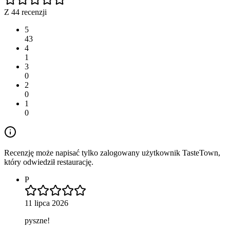
Z 44 recenzji
5
43
4
1
3
0
2
0
1
0
Recenzję może napisać tylko zalogowany użytkownik TasteTown,
który odwiedził restaurację.
P
11 lipca 2026
pyszne!