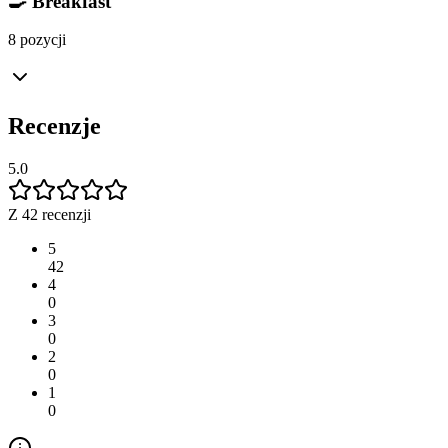
🍳 Breakfast
8 pozycji
Recenzje
5.0
Z 42 recenzji
5
42
4
0
3
0
2
0
1
0