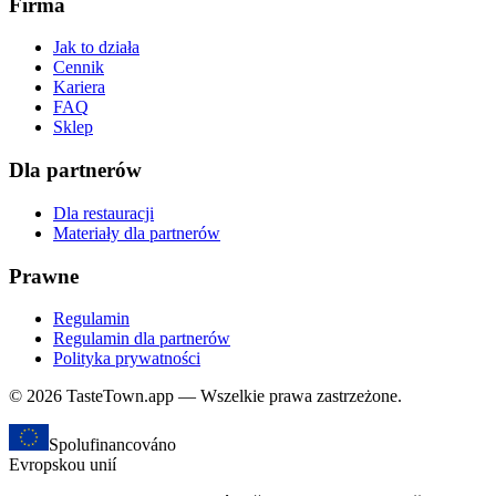
Firma
Jak to działa
Cennik
Kariera
FAQ
Sklep
Dla partnerów
Dla restauracji
Materiały dla partnerów
Prawne
Regulamin
Regulamin dla partnerów
Polityka prywatności
© 2026 TasteTown.app — Wszelkie prawa zastrzeżone.
Spolufinancováno
Evropskou unií