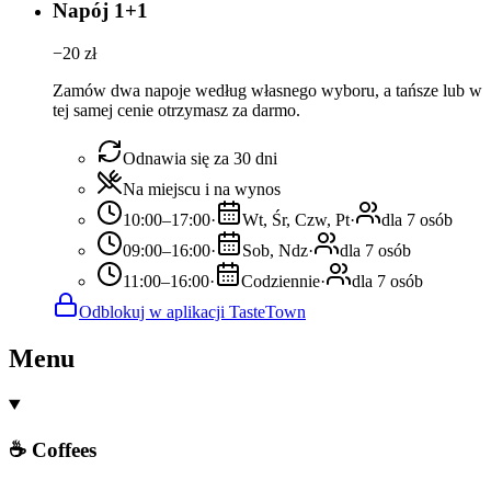
Napój 1+1
−
20
zł
Zamów dwa napoje według własnego wyboru, a tańsze lub w
tej samej cenie otrzymasz za darmo.
Odnawia się za 30 dni
Na miejscu i na wynos
10:00–17:00
·
Wt, Śr, Czw, Pt
·
dla 7 osób
09:00–16:00
·
Sob, Ndz
·
dla 7 osób
11:00–16:00
·
Codziennie
·
dla 7 osób
Odblokuj w aplikacji TasteTown
Menu
☕ Coffees