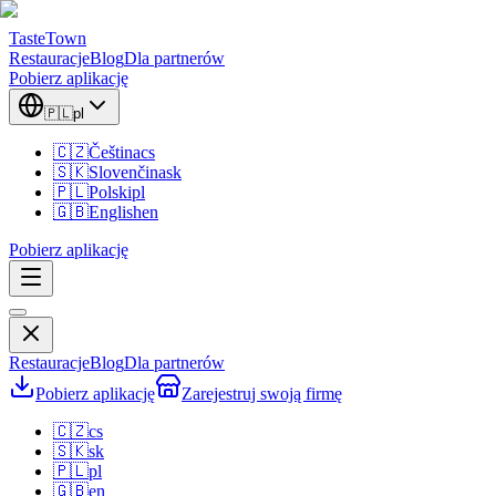
TasteTown
Restauracje
Blog
Dla partnerów
Pobierz aplikację
🇵🇱
pl
🇨🇿
Čeština
cs
🇸🇰
Slovenčina
sk
🇵🇱
Polski
pl
🇬🇧
English
en
Pobierz aplikację
Restauracje
Blog
Dla partnerów
Pobierz aplikację
Zarejestruj swoją firmę
🇨🇿
cs
🇸🇰
sk
🇵🇱
pl
🇬🇧
en