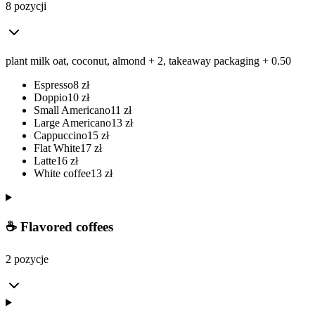
8 pozycji
plant milk oat, coconut, almond + 2, takeaway packaging + 0.50
Espresso
8
zł
Doppio
10
zł
Small Americano
11
zł
Large Americano
13
zł
Cappuccino
15
zł
Flat White
17
zł
Latte
16
zł
White coffee
13
zł
☕ Flavored coffees
2 pozycje