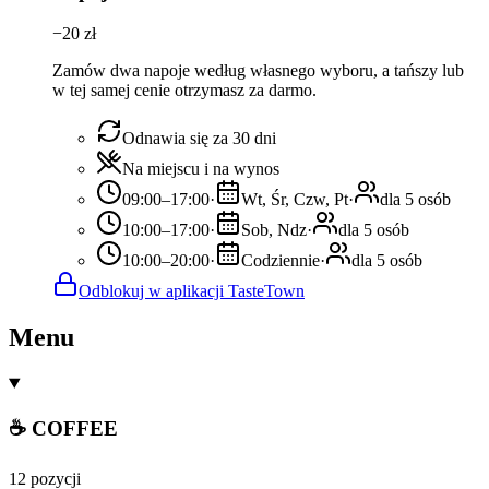
−
20
zł
Zamów dwa napoje według własnego wyboru, a tańszy lub
w tej samej cenie otrzymasz za darmo.
Odnawia się za 30 dni
Na miejscu i na wynos
09:00–17:00
·
Wt, Śr, Czw, Pt
·
dla 5 osób
10:00–17:00
·
Sob, Ndz
·
dla 5 osób
10:00–20:00
·
Codziennie
·
dla 5 osób
Odblokuj w aplikacji TasteTown
Menu
☕ COFFEE
12 pozycji