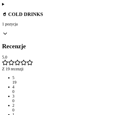
🥤 COLD DRINKS
1 pozycja
Recenzje
5.0
Z 19 recenzji
5
19
4
0
3
0
2
0
1