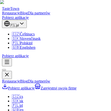
TasteTown
Restauracje
Blog
Dla partnerów
Pobierz aplikację
🇵🇱
pl
🇨🇿
Čeština
cs
🇸🇰
Slovenčina
sk
🇵🇱
Polski
pl
🇬🇧
English
en
Pobierz aplikację
Restauracje
Blog
Dla partnerów
Pobierz aplikację
Zarejestruj swoją firmę
🇨🇿
cs
🇸🇰
sk
🇵🇱
pl
🇬🇧
en