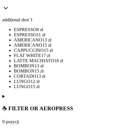
additional shot 3
ESPRESSO
8
zł
ESPRESSO
11
zł
AMERICANO
13
zł
AMERICANO
15
zł
CAPPUCCINO
15
zł
FLAT WHITE
17
zł
LATTE MACHIATO
18
zł
BOMBON
13
zł
BOMBON
15
zł
CORTADO
13
zł
LUNGO
12
zł
LUNGO
15
zł
☕ FILTER OR AEROPRESS
9 pozycji