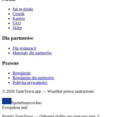
Jak to działa
Cennik
Kariera
FAQ
Sklep
Dla partnerów
Dla restauracji
Materiały dla partnerów
Prawne
Regulamin
Regulamin dla partnerów
Polityka prywatności
© 2026 TasteTown.app — Wszelkie prawa zastrzeżone.
Spolufinancováno
Evropskou unií
Projekt TasteTown — Odborné služby pro start-upy (reg. č.