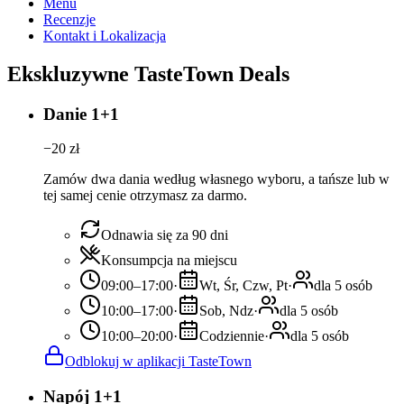
Menu
Recenzje
Kontakt i Lokalizacja
Ekskluzywne TasteTown Deals
Danie 1+1
−
20
zł
Zamów dwa dania według własnego wyboru, a tańsze lub w
tej samej cenie otrzymasz za darmo.
Odnawia się za 90 dni
Konsumpcja na miejscu
09:00–17:00
·
Wt, Śr, Czw, Pt
·
dla 5 osób
10:00–17:00
·
Sob, Ndz
·
dla 5 osób
10:00–20:00
·
Codziennie
·
dla 5 osób
Odblokuj w aplikacji TasteTown
Napój 1+1