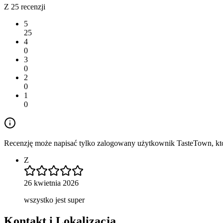
Z 25 recenzji
5
25
4
0
3
0
2
0
1
0
Recenzję może napisać tylko zalogowany użytkownik TasteTown, któr
Z
26 kwietnia 2026
wszystko jest super
Kontakt i Lokalizacja