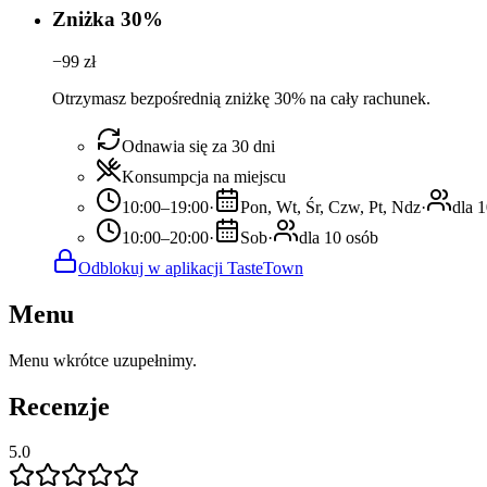
Zniżka 30%
−
99
zł
Otrzymasz bezpośrednią zniżkę 30% na cały rachunek.
Odnawia się za 30 dni
Konsumpcja na miejscu
10:00–19:00
·
Pon, Wt, Śr, Czw, Pt, Ndz
·
dla 
10:00–20:00
·
Sob
·
dla 10 osób
Odblokuj w aplikacji TasteTown
Menu
Menu wkrótce uzupełnimy.
Recenzje
5.0