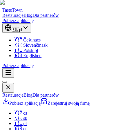
TasteTown
Restauracje
Blog
Dla partnerów
Pobierz aplikację
🇵🇱
pl
🇨🇿
Čeština
cs
🇸🇰
Slovenčina
sk
🇵🇱
Polski
pl
🇬🇧
English
en
Pobierz aplikację
Restauracje
Blog
Dla partnerów
Pobierz aplikację
Zarejestruj swoją firmę
🇨🇿
cs
🇸🇰
sk
🇵🇱
pl
🇬🇧
en