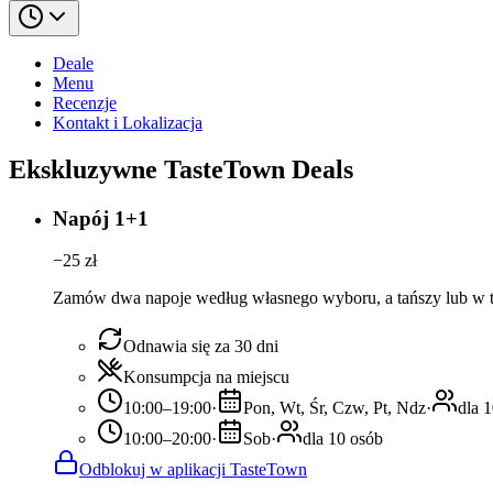
Deale
Menu
Recenzje
Kontakt i Lokalizacja
Ekskluzywne TasteTown Deals
Napój 1+1
−
25
zł
Zamów dwa napoje według własnego wyboru, a tańszy lub w te
Odnawia się za 30 dni
Konsumpcja na miejscu
10:00–19:00
·
Pon, Wt, Śr, Czw, Pt, Ndz
·
dla 
10:00–20:00
·
Sob
·
dla 10 osób
Odblokuj w aplikacji TasteTown